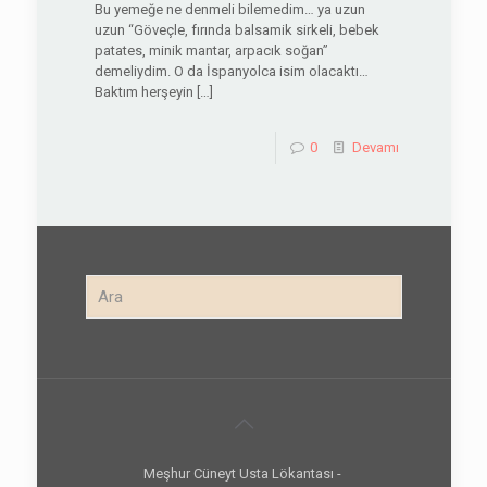
Bu yemeğe ne denmeli bilemedim… ya uzun
uzun “Göveçle, fırında balsamik sirkeli, bebek
patates, minik mantar, arpacık soğan”
demeliydim. O da İspanyolca isim olacaktı…
Baktım herşeyin
[…]
0
Devamı
Meşhur Cüneyt Usta Lökantası -