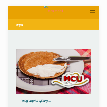
diyet
Yulaf Kepekli Lö’krep…