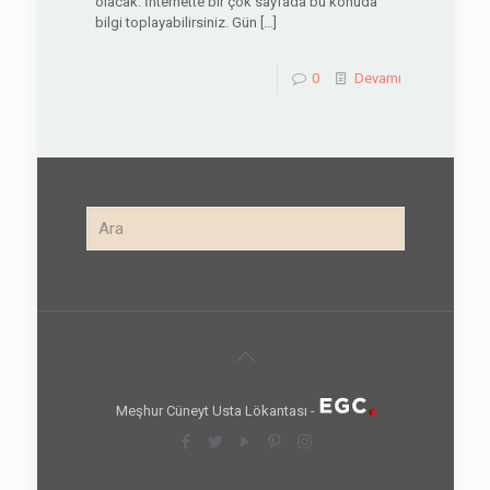
olacak. İnternette bir çok sayfada bu konuda
bilgi toplayabilirsiniz. Gün
[…]
0
Devamı
Meşhur Cüneyt Usta Lökantası -