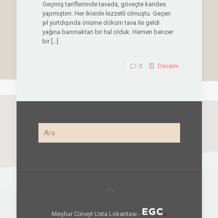
Geçmiş tariflerimde tavada, göveçte karides
yapmıştım. Her ikiside lezzetli olmuştu. Geçen
yıl yurtdışında önüme döküm tava ile geldi
yağına banmaktan bir hal olduk. Hemen benzer
bir
[…]
0
Devamı
Meşhur Cüneyt Usta Lökantası -