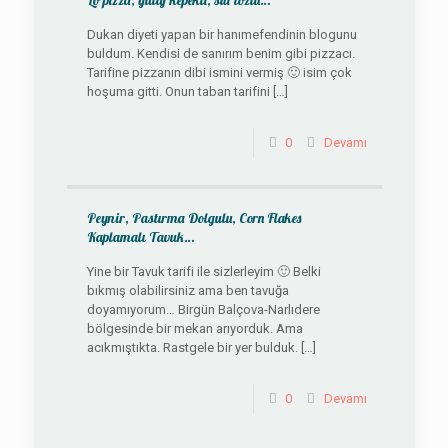
Lö’pizza, yulaf kepekli, süt tozlu…
Dukan diyeti yapan bir hanımefendinin blogunu
buldum. Kendisi de sanırım benim gibi pizzacı.
Tarifine pizzanın dibi ismini vermiş 🙂 isim çok
hoşuma gitti. Onun taban tarifini
[…]
0
Devamı
Peynir, Pastırma Dolgulu, Corn Flakes
Kaplamalı Tavuk…
Yine bir Tavuk tarifi ile sizlerleyim 🙂 Belki
bıkmış olabilirsiniz ama ben tavuğa
doyamıyorum… Birgün Balçova-Narlıdere
bölgesinde bir mekan arıyorduk. Ama
acıkmıştıkta. Rastgele bir yer bulduk.
[…]
0
Devamı