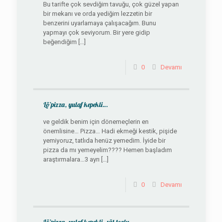
Bu tarifte çok sevdiğim tavuğu, çok güzel yapan
bir mekanı ve orda yediğim lezzetin bir
benzerini uyarlamaya çalışacağım. Bunu
yapmayı çok seviyorum. Bir yere gidip
beğendiğim
[…]
0
Devamı
Lö’pizza, yulaf kepekli…
ve geldik benim için dönemeçlerin en
önemlisine… Pizza… Hadi ekmeği kestik, pişide
yemiyoruz, tatlıda henüz yemedim. İyide bir
pizza da mı yemeyelim???? Hemen başladım
araştırmalara…3 ayrı
[…]
0
Devamı