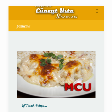
pastırma
Lö’Tavuk Bohça…