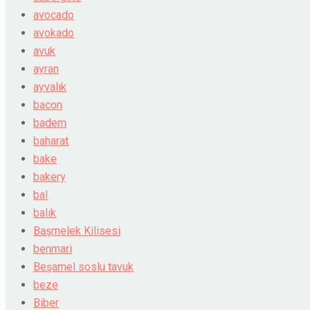
avocado
avokado
avuk
ayran
ayvalık
bacon
badem
baharat
bake
bakery
bal
balık
Başmelek Kilisesi
benmari
Beşamel soslu tavuk
beze
Biber