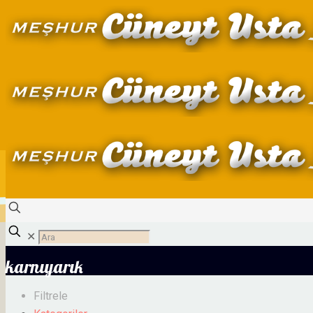
✕
karnıyarık
Filtrele