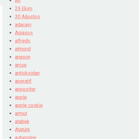
All
29 Ekim
30 Ağustos
adaçayı
Agiasos
alfredo
almond
anason
anise
antioksidan
aperatif
appeziter
apple
apple cookie
armut
atabek
Atatürk
aubergine