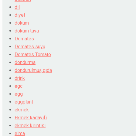
dil
diyet
döküm
döküm tava
Domates
Domates suyu
Domates Tomato
dondurma
dondurulmuş gıda
drink
egc
egg
eggplant
ekmek
Ekmek kadayıfı
ekmek kırıntısı
elma