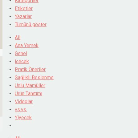
Kategoriler
Etiketler
Yazarlar
Tümünü göster
All
Ana Yemek
Genel
İçecek
Pratik Öneriler
Sağlıklı Beslenme
Unlu Mamüller
Ürün Tanıtımı
Videolar
vs.vs.
Yiyecek