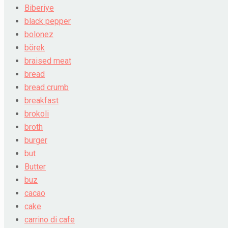
Biberiye
black pepper
bolonez
börek
braised meat
bread
bread crumb
breakfast
brokoli
broth
burger
but
Butter
buz
cacao
cake
carrino di cafe