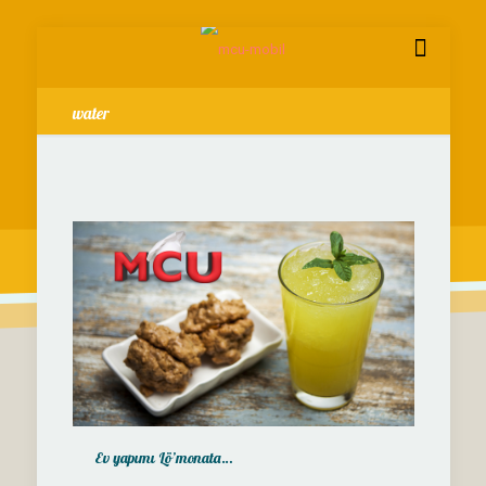
water
Ev yapımı Lö’monata…