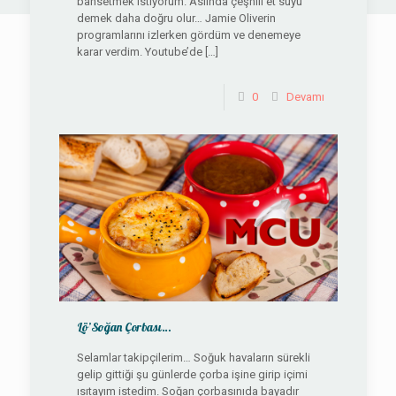
bahsetmek istiyorum. Aslında çeşnili et suyu
demek daha doğru olur… Jamie Oliverin
programlarını izlerken gördüm ve denemeye
karar verdim. Youtube’de
[…]
0
Devamı
Lö’Soğan Çorbası…
Selamlar takipçilerim… Soğuk havaların sürekli
gelip gittiği şu günlerde çorba işine girip içimi
ısıtayım istedim. Soğan çorbasınıda bayadır