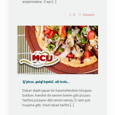
araştırmalara…3 ayrı
[…]
0
Devamı
Lö’pizza, yulaf kepekli, süt tozlu…
Dukan diyeti yapan bir hanımefendinin blogunu
buldum. Kendisi de sanırım benim gibi pizzacı.
Tarifine pizzanın dibi ismini vermiş 🙂 isim çok
hoşuma gitti. Onun taban tarifini
[…]