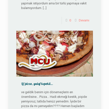
yapmak istiyordum ama bir türlü yapmaya vakit
bulamıyordum.
[…]
0
Devamı
Lö’pizza, yulaf kepekli…
ve geldik benim için dönemeçlerin en
önemlisine… Pizza… Hadi ekmeği kestik, pişide
yemiyoruz, tatlıda henüz yemedim. İyide bir
pizza da mı yemeyelim???? Hemen başladım