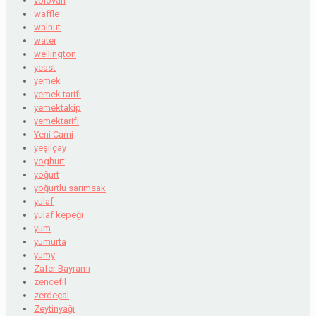
volovan
waffle
walnut
water
wellington
yeast
yemek
yemek tarifi
yemektakip
yemektarifi
Yeni Cami
yeşilçay
yoghurt
yoğurt
yoğurtlu sarımsak
yulaf
yulaf kepeği
yum
yumurta
yumy
Zafer Bayramı
zencefil
zerdeçal
Zeytinyağı