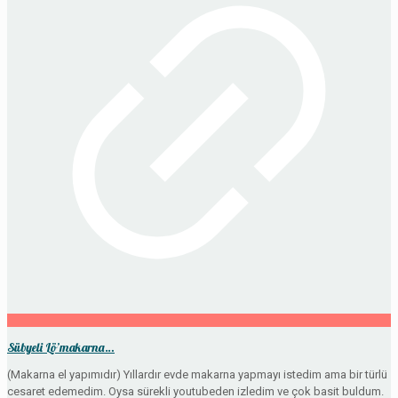
Sübyeli Lö’makarna…
(Makarna el yapımıdır) Yıllardır evde makarna yapmayı istedim ama bir türlü
cesaret edemedim. Oysa sürekli youtubeden izledim ve çok basit buldum.