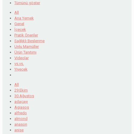
Tümünü göster
All
Ana Yemek
Genel
İçecek
Pratik Öneriler
Sağlıklı Beslenme
Unlu Mamüller
Ürün Tanıtımı
Videolar
vs.vs.
Yiyecek
All
29 Ekim
30 Ağustos
adaçayı
Agiasos
alfredo
almond
anason
anise