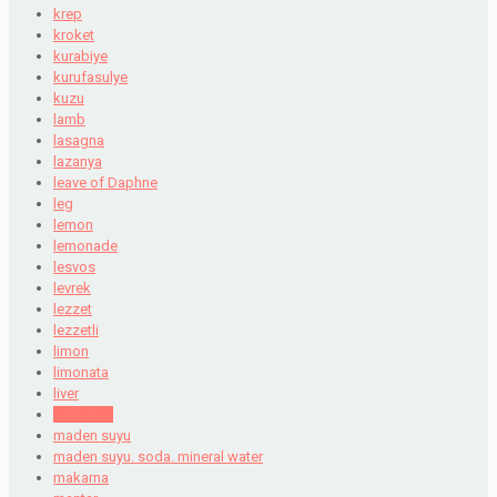
krep
kroket
kurabiye
kurufasulye
kuzu
lamb
lasagna
lazanya
leave of Daphne
leg
lemon
lemonade
lesvos
levrek
lezzet
lezzetli
limon
limonata
liver
macaroni
maden suyu
maden suyu. soda. mineral water
makarna