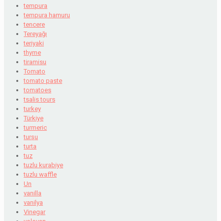
tempura
tempura hamuru
tencere
Tereyağı
teriyaki
thyme
tiramisu
Tomato
tomato paste
tomatoes
tsalis tours
turkey
Türkiye
turmeric
turşu
turta
tuz
tuzlu kurabiye
tuzlu waffle
Un
vanilla
vanilya
Vinegar