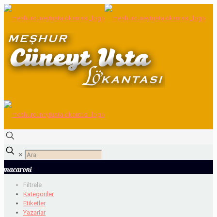
✕
macaroni
Filtrele
Kategoriler
Etiketler
Yazarlar