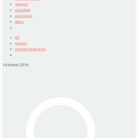
чеснок
шалфей
шоколад
яйцо
All
ergucu
cüneyt karakahya
14 Kasım 2016