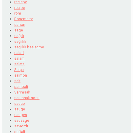
reciepe
recipe
rom
Rosemarry
safran
sage
sağlık
sağlıklı
sağlıklı beslenme
salad
salam
salata
Salça
salmon
salt
şambali
Sarımsak
sarımsak sosu
sauce
sauge
sauges
sausage
saviordi
şeftali