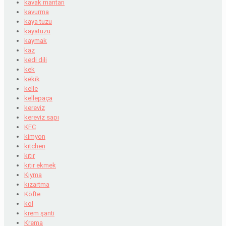
kavak mantarı
kavurma
kaya tuzu
kayatuzu
kaymak
kaz
kedi dili
kek
kekik
kelle
kellepaça
kereviz
kereviz sapı
KFC
kimyon
kitchen
kıtır
kıtır ekmek
Kıyma
kızartma
Köfte
kol
krem şanti
Krema