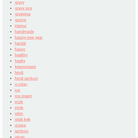
gravy
gravy sos
greentea
gurme
Hamur
handmade
happy new year
hardal
havuç
healthy
healty
heavycream
hindi
hindi jambon
iç pilav
ice
ice cream
incik
irmik
islim
ıslak kek
ızgara
jambon
japan