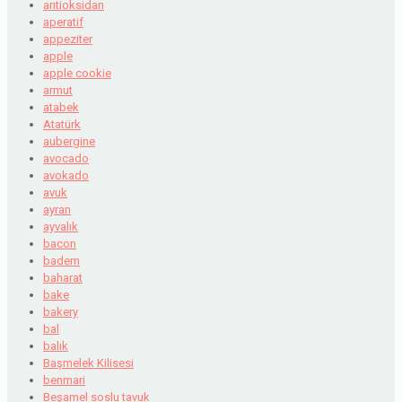
antioksidan
aperatif
appeziter
apple
apple cookie
armut
atabek
Atatürk
aubergine
avocado
avokado
avuk
ayran
ayvalık
bacon
badem
baharat
bake
bakery
bal
balık
Başmelek Kilisesi
benmari
Beşamel soslu tavuk