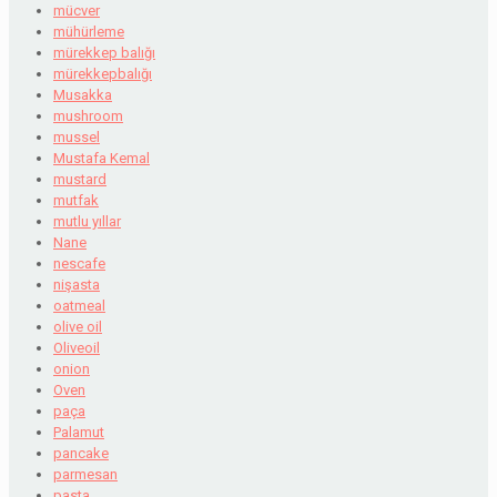
mücver
mühürleme
mürekkep balığı
mürekkepbalığı
Musakka
mushroom
mussel
Mustafa Kemal
mustard
mutfak
mutlu yıllar
Nane
nescafe
nişasta
oatmeal
olive oil
Oliveoil
onion
Oven
paça
Palamut
pancake
parmesan
pasta