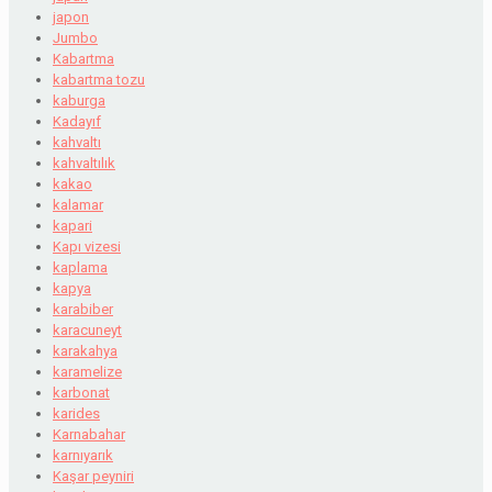
japon
Jumbo
Kabartma
kabartma tozu
kaburga
Kadayıf
kahvaltı
kahvaltılık
kakao
kalamar
kapari
Kapı vizesi
kaplama
kapya
karabiber
karacuneyt
karakahya
karamelize
karbonat
karides
Karnabahar
karnıyarık
Kaşar peyniri