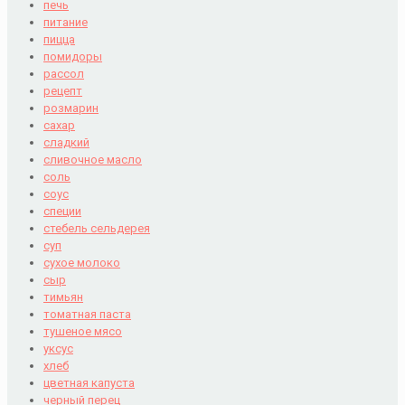
печь
питание
пицца
помидоры
рассол
рецепт
розмарин
сахар
сладкий
сливочное масло
соль
соус
специи
стебель сельдерея
суп
сухое молоко
сыр
тимьян
томатная паста
тушеное мясо
уксус
хлеб
цветная капуста
черный перец