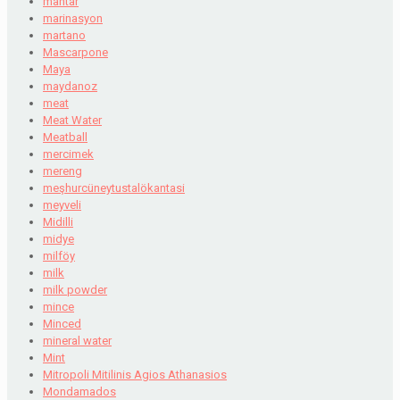
mantar
marinasyon
martano
Mascarpone
Maya
maydanoz
meat
Meat Water
Meatball
mercimek
mereng
meşhurcüneytustalökantasi
meyveli
Midilli
midye
milföy
milk
milk powder
mince
Minced
mineral water
Mint
Mitropoli Mitilinis Agios Athanasios
Mondamados