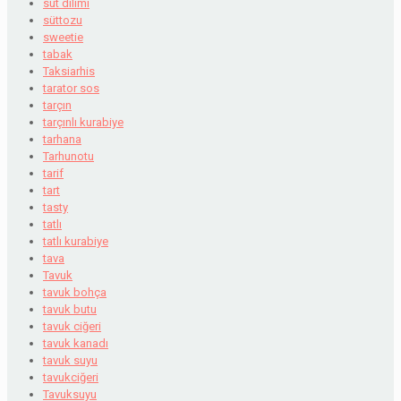
süt dilimi
süttozu
sweetie
tabak
Taksiarhis
tarator sos
tarçın
tarçınlı kurabiye
tarhana
Tarhunotu
tarif
tart
tasty
tatlı
tatlı kurabiye
tava
Tavuk
tavuk bohça
tavuk butu
tavuk ciğeri
tavuk kanadı
tavuk suyu
tavukciğeri
Tavuksuyu