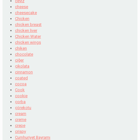
ceviz
cheese
cheesecake
Chicken
chicken breast
chicken liver
Chicken Water
chicken wings
chiken
chocolate
ciğer
çikolata
cinnamon
coated
cocoa
Cook
cookie
çorba
çörekotu
cream
creme
crepe
crispy
Cumhuriyet Bayramı