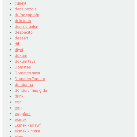
cüneyt
dana pirzola
defne yaprağı
delicious
deniz ürünleri
despacito
dessert
dil
diyet
döküm
döküm tava
Domates
Domates suyu
Domates Tomato
dondurma
dondurulmuş gıda
drink
egc
egg
eggplant
ekmek
Ekmek kadayıfı
ekmek kırıntısı
elma