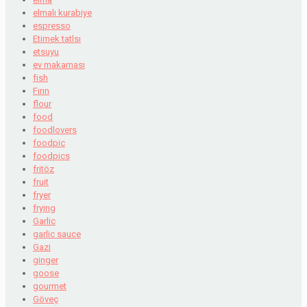
elmalı kurabiye
espresso
Etimek tatlsı
etsuyu
ev makarnası
fish
Fırın
flour
food
foodlovers
foodpic
foodpics
fritöz
fruit
fryer
frying
Garlic
garlic sauce
Gazi
ginger
goose
gourmet
Göveç