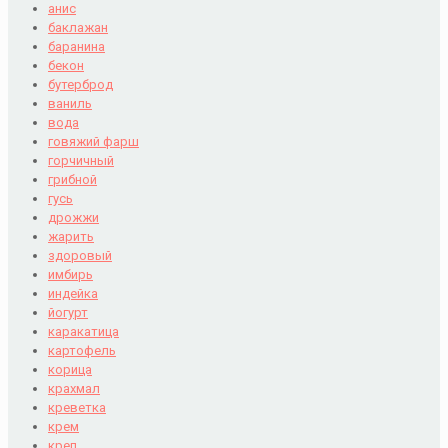
анис
баклажан
баранина
бекон
бутерброд
ваниль
вода
говяжий фарш
горчичный
грибной
гусь
дрожжи
жарить
здоровый
имбирь
индейка
йогурт
каракатица
картофель
корица
крахмал
креветка
крем
креп