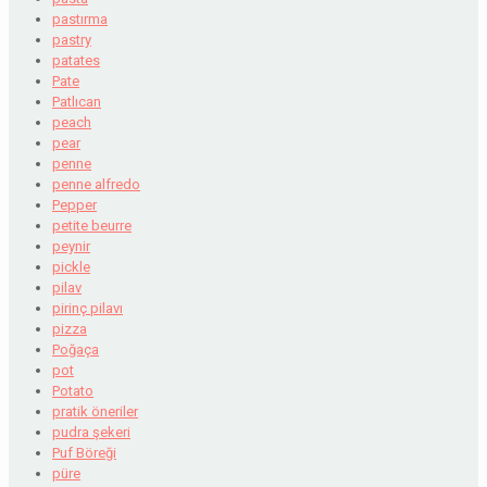
pastırma
pastry
patates
Pate
Patlıcan
peach
pear
penne
penne alfredo
Pepper
petite beurre
peynir
pickle
pilav
pirinç pilavı
pizza
Poğaça
pot
Potato
pratik öneriler
pudra şekeri
Puf Böreği
püre