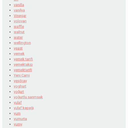
vanilla
vanilya
Vinegar
volovan
waffle
walnut
water
wellington
yeast
yemek
yemek tarifi
yemektakip
yemektarifi
Yeni Cami
yeşilçay
yoghurt
yoğurt
yoğurtlu sarımsak
yulaf
yulaf kepeği
yum
yumurta
yumy