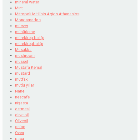
mineral water
Mint
Mitropoli Mitilinis Agios Athanasios
Mondamados
mücver
mühürleme
mürekkep balığı
mürekkepbalığı
Musakka
mushroom
mussel
Mustafa Kemal
mustard
mutfak
mutlu yıllar
Nane
nescafe
nişasta
oatmeal
olive oil
Oliveoil
onion
Oven
paça