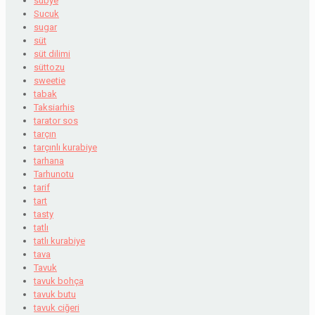
sübye
Sucuk
sugar
süt
süt dilimi
süttozu
sweetie
tabak
Taksiarhis
tarator sos
tarçın
tarçınlı kurabiye
tarhana
Tarhunotu
tarif
tart
tasty
tatlı
tatlı kurabiye
tava
Tavuk
tavuk bohça
tavuk butu
tavuk ciğeri