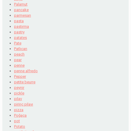
Palamut
pancake
parmesan
pasta
pastırma
pastry
patates
Pate
Patlıcan
peach
pear
penne
penne alfredo
Pepper
petite beurre
peynir
pickle
pilav
pirinç pilavı
pizza
Poğaça
pot
Potato