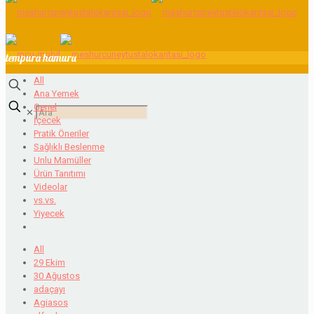
tempura hamuru
All
Ana Yemek
Genel
✕
İçecek
Pratik Öneriler
Sağlıklı Beslenme
Unlu Mamüller
Ürün Tanıtımı
Videolar
vs.vs.
Yiyecek
All
29 Ekim
30 Ağustos
adaçayı
Agiasos