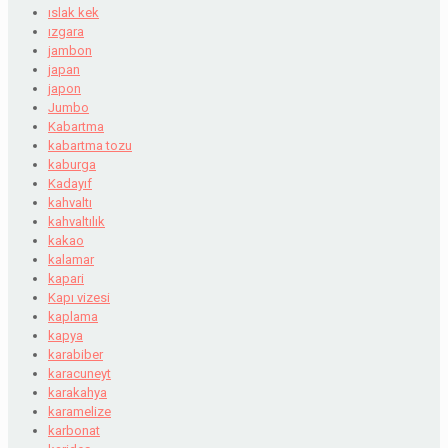
ıslak kek
ızgara
jambon
japan
japon
Jumbo
Kabartma
kabartma tozu
kaburga
Kadayıf
kahvaltı
kahvaltılık
kakao
kalamar
kapari
Kapı vizesi
kaplama
kapya
karabiber
karacuneyt
karakahya
karamelize
karbonat