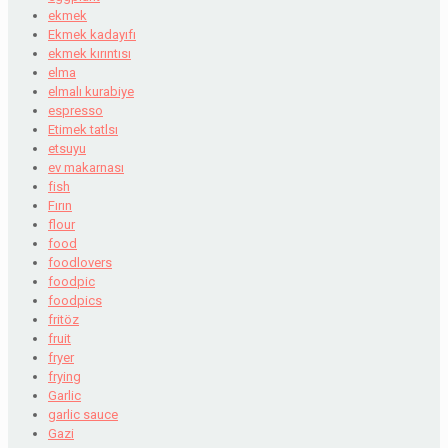
ekmek
Ekmek kadayıfı
ekmek kırıntısı
elma
elmalı kurabiye
espresso
Etimek tatlsı
etsuyu
ev makarnası
fish
Fırın
flour
food
foodlovers
foodpic
foodpics
fritöz
fruit
fryer
frying
Garlic
garlic sauce
Gazi