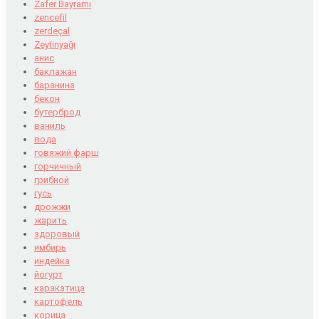
Zafer Bayramı
zencefil
zerdeçal
Zeytinyağı
анис
баклажан
баранина
бекон
бутерброд
ваниль
вода
говяжий фарш
горчичный
грибной
гусь
дрожжи
жарить
здоровый
имбирь
индейка
йогурт
каракатица
картофель
корица