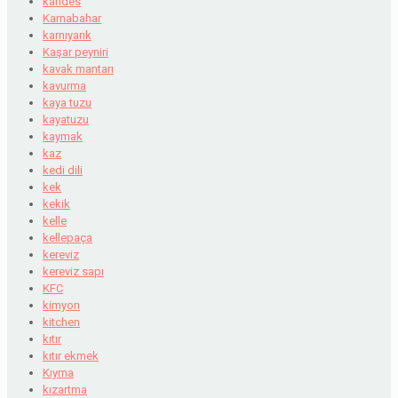
karides
Karnabahar
karnıyarık
Kaşar peyniri
kavak mantarı
kavurma
kaya tuzu
kayatuzu
kaymak
kaz
kedi dili
kek
kekik
kelle
kellepaça
kereviz
kereviz sapı
KFC
kimyon
kitchen
kıtır
kıtır ekmek
Kıyma
kızartma