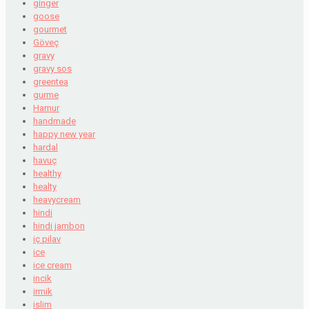
ginger
goose
gourmet
Göveç
gravy
gravy sos
greentea
gurme
Hamur
handmade
happy new year
hardal
havuç
healthy
healty
heavycream
hindi
hindi jambon
iç pilav
ice
ice cream
incik
irmik
islim