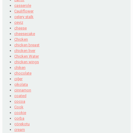
casserole
Cauliflower
celery stalk
ceviz
cheese
cheesecake
Chicken
chicken breast
chicken liver
Chicken Water
chicken wings
chiken
chocolate
ciğer
çikolata
cinnamon
coated
cocoa
Cook
cookie
çorba
çörekotu
cream