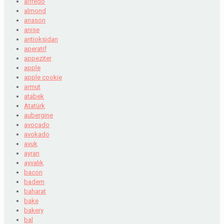
alfredo
almond
anason
anise
antioksidan
aperatif
appeziter
apple
apple cookie
armut
atabek
Atatürk
aubergine
avocado
avokado
avuk
ayran
ayvalık
bacon
badem
baharat
bake
bakery
bal