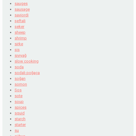
sauges
sausage
saviordi
şeftali
şeker
sheep
shrimp
sirke
şiş
sıvıyağ
slow cooking
soda
sodalı poğaça
soğan
somon
Sos
sote
soup
spices
squid
starch
starter
su