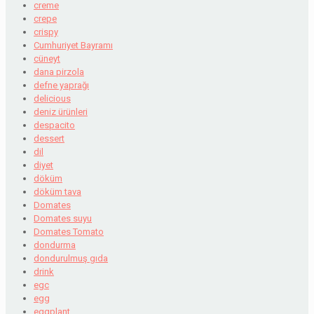
creme
crepe
crispy
Cumhuriyet Bayramı
cüneyt
dana pirzola
defne yaprağı
delicious
deniz ürünleri
despacito
dessert
dil
diyet
döküm
döküm tava
Domates
Domates suyu
Domates Tomato
dondurma
dondurulmuş gıda
drink
egc
egg
eggplant