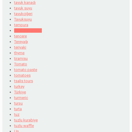
tavuk kanadı
tavuk suyu
tavukciğeri
Tavuksuyu
tempura
tempura hamuru
tencere
Tereyağı
teriyaki
thyme
tiramisu
Tomato
tomato paste
tomatoes
tsalis tours
turkey
Türkiye
turmeric
turşu
turta
tuz
tuzlu kurabiye
tuzlu waffle
Un