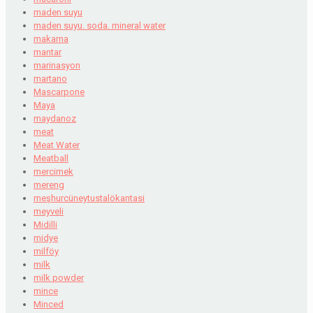
maden suyu
maden suyu. soda. mineral water
makarna
mantar
marinasyon
martano
Mascarpone
Maya
maydanoz
meat
Meat Water
Meatball
mercimek
mereng
meşhurcüneytustalökantasi
meyveli
Midilli
midye
milföy
milk
milk powder
mince
Minced