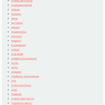
очень вкусный
оченьвкусный
перец
печень
печь
питание
пицца
помидоры
рассол
рецепт
розмарин
сахар
сладкий
сливочное масло
соль
соус
специи
стебель сельдерея
суп
сухое молоко
сыр
тимьян
томатная паста
тушеное мясо