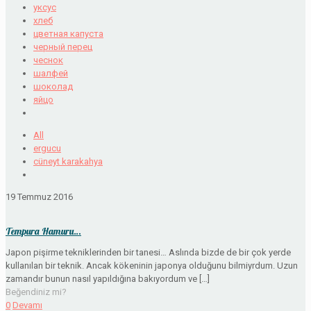
уксус
хлеб
цветная капуста
черный перец
чеснок
шалфей
шоколад
яйцо
All
ergucu
cüneyt karakahya
19 Temmuz 2016
Tempura Hamuru…
Japon pişirme tekniklerinden bir tanesi… Aslında bizde de bir çok yerde
kullanılan bir teknik. Ancak kökeninin japonya olduğunu bilmiyrdum. Uzun
zamandır bunun nasıl yapıldığına bakıyordum ve
[…]
Beğendiniz mi?
0
Devamı