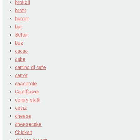
brokoli
broth
burger
but
Butter
buz
cacao
cake
carrino di cafe
carrot
casserole
Cauliflower
celery stalk
ceviz
cheese
cheesecake
Chicken