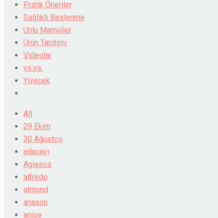
Pratik Öneriler
Sağlıklı Beslenme
Unlu Mamüller
Ürün Tanıtımı
Videolar
vs.vs.
Yiyecek
All
29 Ekim
30 Ağustos
adaçayı
Agiasos
alfredo
almond
anason
anise