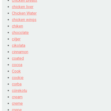
chicken breast
chicken liver
Chicken Water
chicken wings
chiken
chocolate
ciğer
çikolata
cinnamon
coated
cocoa
Cook
cookie
çorba
çörekotu
cream
creme
crepe