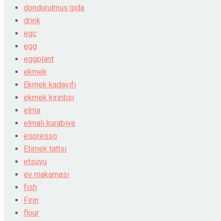
dondurulmuş gıda
drink
egc
egg
eggplant
ekmek
Ekmek kadayıfı
ekmek kırıntısı
elma
elmalı kurabiye
espresso
Etimek tatlsı
etsuyu
ev makarnası
fish
Fırın
flour