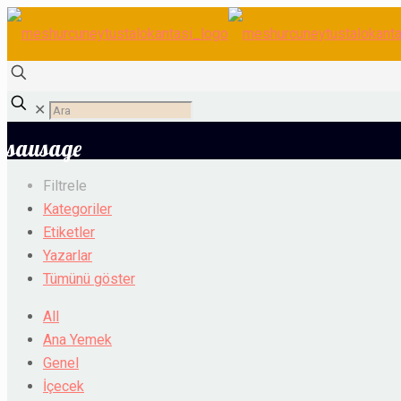
✕
sausage
Filtrele
Kategoriler
Etiketler
Yazarlar
Tümünü göster
All
Ana Yemek
Genel
İçecek