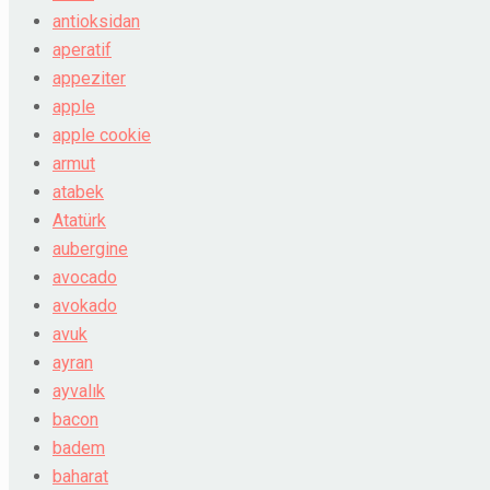
antioksidan
aperatif
appeziter
apple
apple cookie
armut
atabek
Atatürk
aubergine
avocado
avokado
avuk
ayran
ayvalık
bacon
badem
baharat