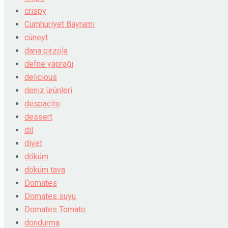
crispy
Cumhuriyet Bayramı
cüneyt
dana pirzola
defne yaprağı
delicious
deniz ürünleri
despacito
dessert
dil
diyet
döküm
döküm tava
Domates
Domates suyu
Domates Tomato
dondurma