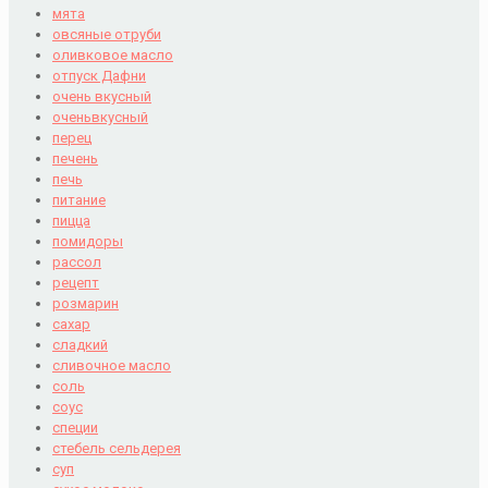
мята
овсяные отруби
оливковое масло
отпуск Дафни
очень вкусный
оченьвкусный
перец
печень
печь
питание
пицца
помидоры
рассол
рецепт
розмарин
сахар
сладкий
сливочное масло
соль
соус
специи
стебель сельдерея
суп