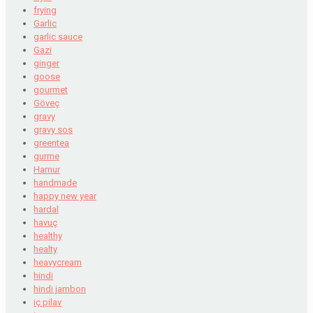
frying
Garlic
garlic sauce
Gazi
ginger
goose
gourmet
Göveç
gravy
gravy sos
greentea
gurme
Hamur
handmade
happy new year
hardal
havuç
healthy
healty
heavycream
hindi
hindi jambon
iç pilav