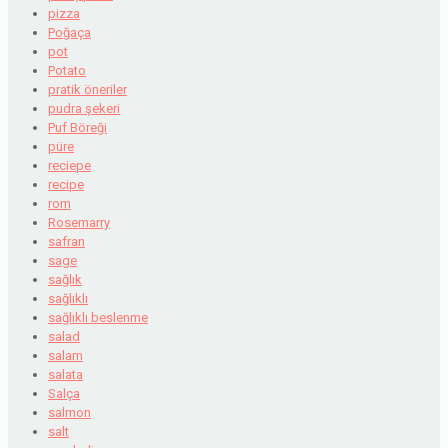
pizza
Poğaça
pot
Potato
pratik öneriler
pudra şekeri
Puf Böreği
püre
reciepe
recipe
rom
Rosemarry
safran
sage
sağlık
sağlıklı
sağlıklı beslenme
salad
salam
salata
Salça
salmon
salt