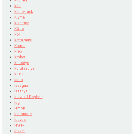
kitchen
kıtır
kıtır ekmek
Kıyma
kızartma
Köfte
kol
krem şanti
Krema
krep
kroket
kurabiye
kurufasulye
kuzu
lamb
lasagna
lazanya
leave of Daphne
leg
lemon
lemonade
lesvos
levrek
lezzet