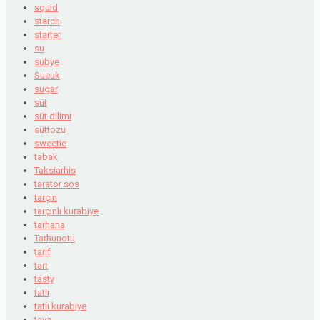
squid
starch
starter
su
sübye
Sucuk
sugar
süt
süt dilimi
süttozu
sweetie
tabak
Taksiarhis
tarator sos
tarçın
tarçınlı kurabiye
tarhana
Tarhunotu
tarif
tart
tasty
tatlı
tatlı kurabiye
tava