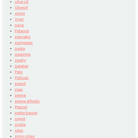
olive oil
Oliveoil
onion
Oven
paça
Palamut
pancake
parmesan
pasta
pastırma
pastry
patates
Pate
Patlıcan
peach
pear
penne
penne alfredo
Pepper
petite beurre
peynir
pickle
pilav
pirinç pilavı