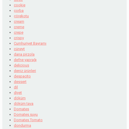
cookie
çorba
çörekotu
cream
creme
crepe
crispy
Cumhuriyet Bayramı
cüneyt
dana pirzola
defne yaprağı
delicious
deniz ürünleri
despacito
dessert
dil
diyet
döküm
döküm tava
Domates
Domates suyu
Domates Tomato
dondurma