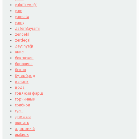
yulaf kepeği
yum
yumurta
yumy
Zafer Bayramı
zencefil
zerdeçal
Zeytinyağı
анис
баклажан
баранина
бекон
бутерброд
ваниль
вода
говяжий фарш
горчичный
грибной
гусь
дрожжи
жарить
здоровый
имбирь