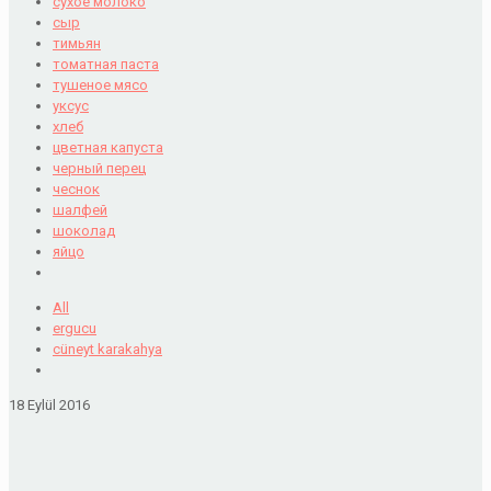
сухое молоко
сыр
тимьян
томатная паста
тушеное мясо
уксус
хлеб
цветная капуста
черный перец
чеснок
шалфей
шоколад
яйцо
All
ergucu
cüneyt karakahya
18 Eylül 2016