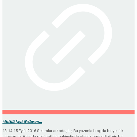
Midilli Gezi Notlarım…
13-14-15 Eylül 2016 Selamlar arkadaşlar, Bu yazımla blogda bir yenilik
yapıyorum. Aslında gezi notları mahiyetinde olacak ama edinilmiş bir