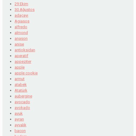
29 Ekim
30 Ağustos
adaçayı
Agiasos
alfredo
almond
anason
anise
antioksidan
aperatif
appeziter
apple
apple cookie
armut
atabek
Atatürk
aubergine
avocado
avokado
avuk
ayran
ayvalık
bacon