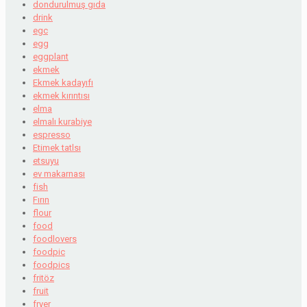
dondurulmuş gıda
drink
egc
egg
eggplant
ekmek
Ekmek kadayıfı
ekmek kırıntısı
elma
elmalı kurabiye
espresso
Etimek tatlsı
etsuyu
ev makarnası
fish
Fırın
flour
food
foodlovers
foodpic
foodpics
fritöz
fruit
fryer