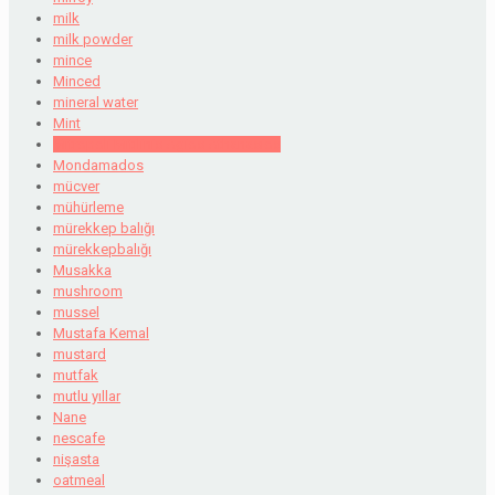
milk
milk powder
mince
Minced
mineral water
Mint
Mitropoli Mitilinis Agios Athanasios
Mondamados
mücver
mühürleme
mürekkep balığı
mürekkepbalığı
Musakka
mushroom
mussel
Mustafa Kemal
mustard
mutfak
mutlu yıllar
Nane
nescafe
nişasta
oatmeal