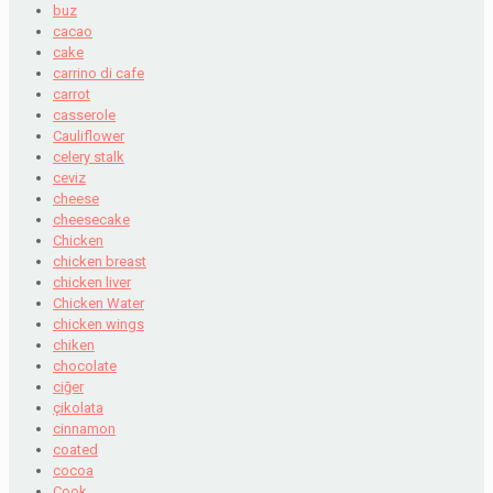
buz
cacao
cake
carrino di cafe
carrot
casserole
Cauliflower
celery stalk
ceviz
cheese
cheesecake
Chicken
chicken breast
chicken liver
Chicken Water
chicken wings
chiken
chocolate
ciğer
çikolata
cinnamon
coated
cocoa
Cook