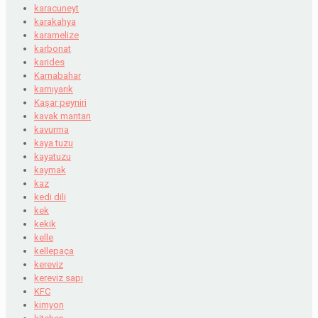
karacuneyt
karakahya
karamelize
karbonat
karides
Karnabahar
karnıyarık
Kaşar peyniri
kavak mantarı
kavurma
kaya tuzu
kayatuzu
kaymak
kaz
kedi dili
kek
kekik
kelle
kellepaça
kereviz
kereviz sapı
KFC
kimyon