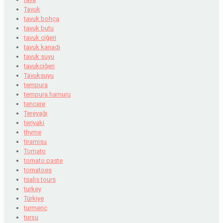
Tavuk
tavuk bohça
tavuk butu
tavuk ciğeri
tavuk kanadı
tavuk suyu
tavukciğeri
Tavuksuyu
tempura
tempura hamuru
tencere
Tereyağı
teriyaki
thyme
tiramisu
Tomato
tomato paste
tomatoes
tsalis tours
turkey
Türkiye
turmeric
turşu