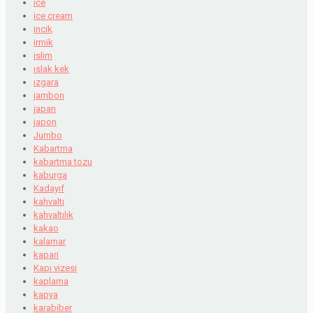
ice
ice cream
incik
irmik
islim
ıslak kek
ızgara
jambon
japan
japon
Jumbo
Kabartma
kabartma tozu
kaburga
Kadayıf
kahvaltı
kahvaltılık
kakao
kalamar
kapari
Kapı vizesi
kaplama
kapya
karabiber