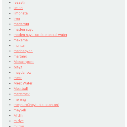
lezzetli
limon
limonata
liver
macaroni
maden suyu
maden suyu. soda. mineral water
makarna
mantar
marinasyon
martano
Mascarpone
Maya
maydanoz
meat
Meat Water
Meatball
mercimek
mereng
meşhurcüneytustalökantasi
meyveli
Midilli
midye
milföy