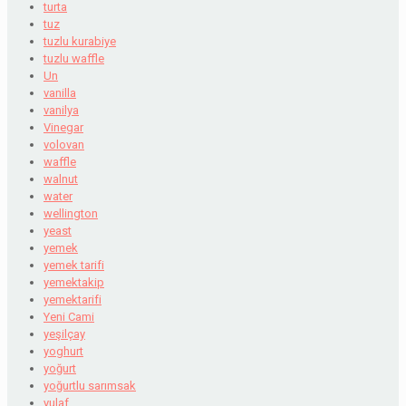
turta
tuz
tuzlu kurabiye
tuzlu waffle
Un
vanilla
vanilya
Vinegar
volovan
waffle
walnut
water
wellington
yeast
yemek
yemek tarifi
yemektakip
yemektarifi
Yeni Cami
yeşilçay
yoghurt
yoğurt
yoğurtlu sarımsak
yulaf