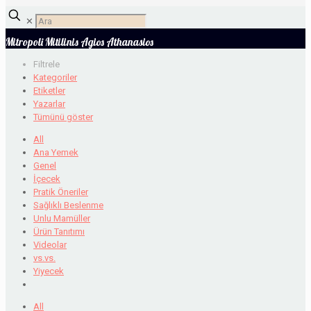
✕
Mitropoli Mitilinis Agios Athanasios
Filtrele
Kategoriler
Etiketler
Yazarlar
Tümünü göster
All
Ana Yemek
Genel
İçecek
Pratik Öneriler
Sağlıklı Beslenme
Unlu Mamüller
Ürün Tanıtımı
Videolar
vs.vs.
Yiyecek
All