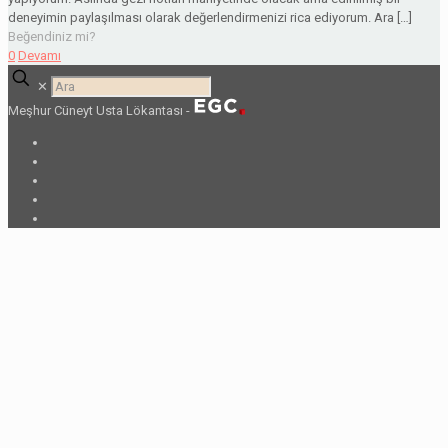
deneyimin paylaşılması olarak değerlendirmenizi rica ediyorum. Ara
[…]
Beğendiniz mi?
0
Devamı
✕
Meşhur Cüneyt Usta Lökantası -