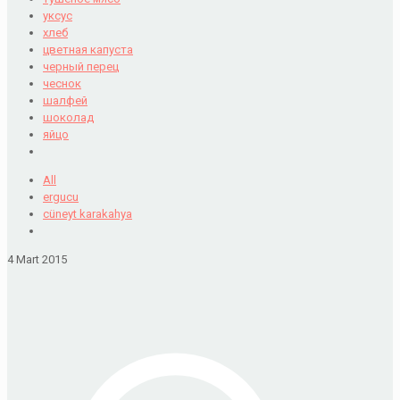
уксус
хлеб
цветная капуста
черный перец
чеснок
шалфей
шоколад
яйцо
All
ergucu
cüneyt karakahya
4 Mart 2015