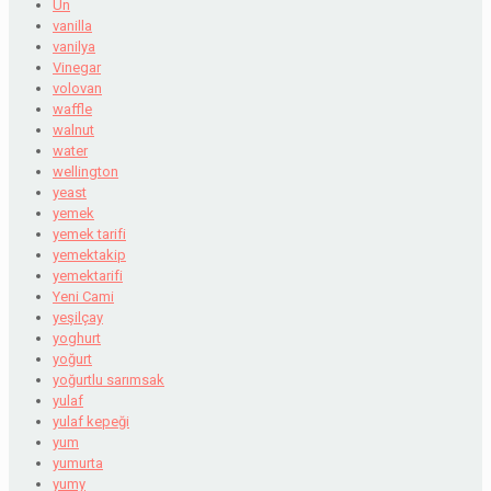
Un
vanilla
vanilya
Vinegar
volovan
waffle
walnut
water
wellington
yeast
yemek
yemek tarifi
yemektakip
yemektarifi
Yeni Cami
yeşilçay
yoghurt
yoğurt
yoğurtlu sarımsak
yulaf
yulaf kepeği
yum
yumurta
yumy