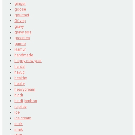
ginger
goose
gourmet
Göveç
gravy
gravy sos
greentea
gurme
Hamur
handmade
happy new year
hardal
havuç
healthy
healty
heavycream
hindi
hindi jambon
iç pilav
ice
ice cream
incik
irmik