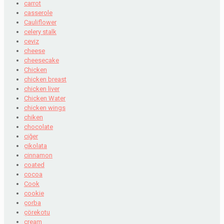
carrot
casserole
Cauliflower
celery stalk
ceviz
cheese
cheesecake
Chicken
chicken breast
chicken liver
Chicken Water
chicken wings
chiken
chocolate
ciğer
çikolata
cinnamon
coated
cocoa
Cook
cookie
çorba
çörekotu
cream