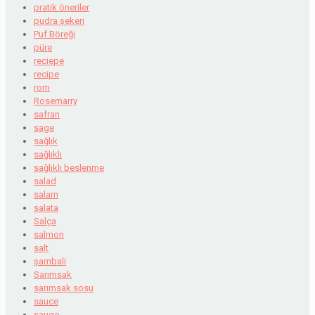
pratik öneriler
pudra şekeri
Puf Böreği
püre
reciepe
recipe
rom
Rosemarry
safran
sage
sağlık
sağlıklı
sağlıklı beslenme
salad
salam
salata
Salça
salmon
salt
şambali
Sarımsak
sarımsak sosu
sauce
sauge