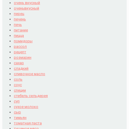
очень вкусный
оченьвкусный
перец
печень
печь
питание
пицца
помидоры
рассол
рецепт
розмарин
сахар
сладкий
сливочное масло
соль
соус
специи
стебель сельдерея
суп
сухое молоко
сыр
тимьян
томатная паста
тушеное мясо