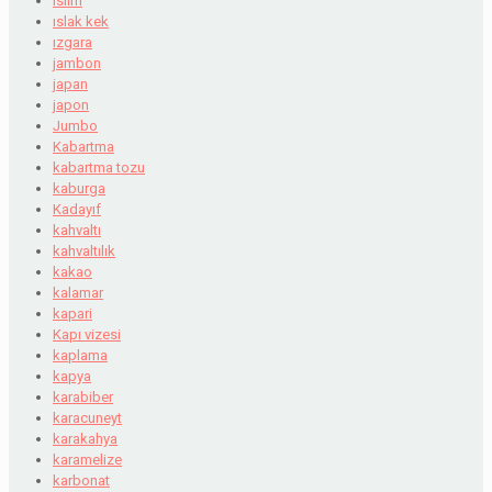
islim
ıslak kek
ızgara
jambon
japan
japon
Jumbo
Kabartma
kabartma tozu
kaburga
Kadayıf
kahvaltı
kahvaltılık
kakao
kalamar
kapari
Kapı vizesi
kaplama
kapya
karabiber
karacuneyt
karakahya
karamelize
karbonat