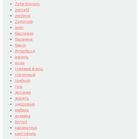
Zafer Bayramı
zencefil
zerdeçal
Zeytinyağı
анис
баклажан
баранина
бекон
бутерброд
ваниль
вода
говяжий фарш
горчичный
грибной
гусь
дрожжи
жарить
здоровый
имбирь
индейка
йогурт
каракатица
картофель