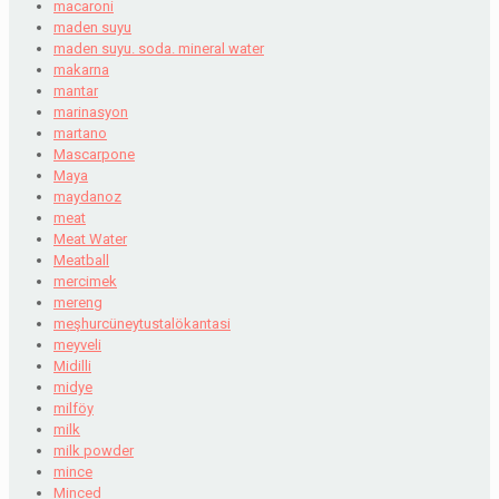
macaroni
maden suyu
maden suyu. soda. mineral water
makarna
mantar
marinasyon
martano
Mascarpone
Maya
maydanoz
meat
Meat Water
Meatball
mercimek
mereng
meşhurcüneytustalökantasi
meyveli
Midilli
midye
milföy
milk
milk powder
mince
Minced