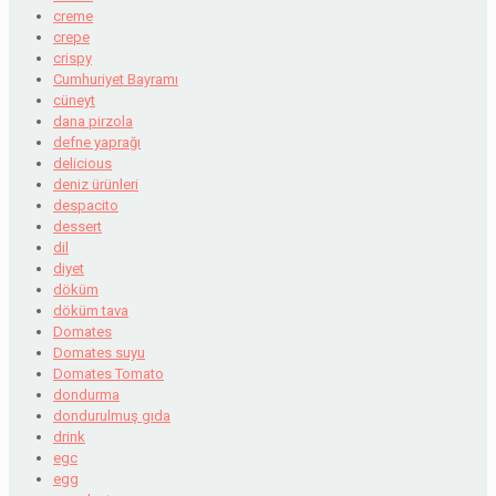
creme
crepe
crispy
Cumhuriyet Bayramı
cüneyt
dana pirzola
defne yaprağı
delicious
deniz ürünleri
despacito
dessert
dil
diyet
döküm
döküm tava
Domates
Domates suyu
Domates Tomato
dondurma
dondurulmuş gıda
drink
egc
egg