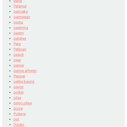
paça
Palamut
pancake
parmesan
pasta
pastırma
pastry
patates
Pate
Patlıcan
peach
pear
penne
penne alfredo
Pepper
petite beurre
peynir
pickle
pilav
pirinç pilavı
pizza
Poğaça
pot
Potato