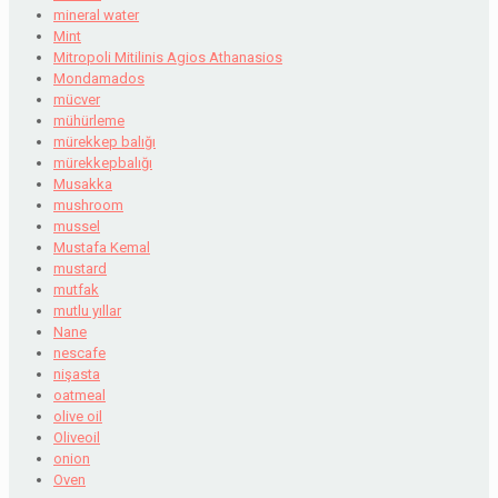
mineral water
Mint
Mitropoli Mitilinis Agios Athanasios
Mondamados
mücver
mühürleme
mürekkep balığı
mürekkepbalığı
Musakka
mushroom
mussel
Mustafa Kemal
mustard
mutfak
mutlu yıllar
Nane
nescafe
nişasta
oatmeal
olive oil
Oliveoil
onion
Oven