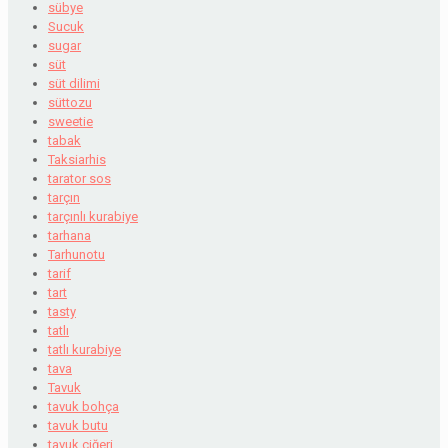
sübye
Sucuk
sugar
süt
süt dilimi
süttozu
sweetie
tabak
Taksiarhis
tarator sos
tarçın
tarçınlı kurabiye
tarhana
Tarhunotu
tarif
tart
tasty
tatlı
tatlı kurabiye
tava
Tavuk
tavuk bohça
tavuk butu
tavuk ciğeri