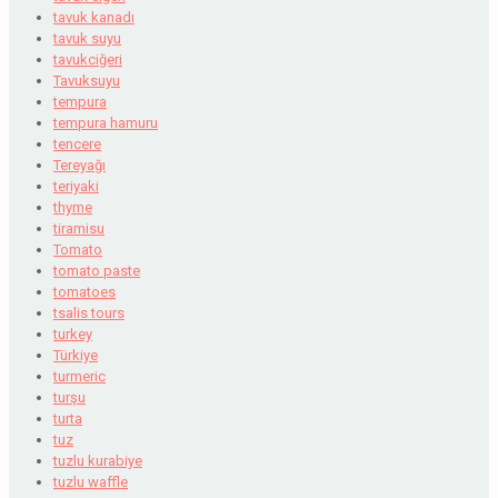
tavuk kanadı
tavuk suyu
tavukciğeri
Tavuksuyu
tempura
tempura hamuru
tencere
Tereyağı
teriyaki
thyme
tiramisu
Tomato
tomato paste
tomatoes
tsalis tours
turkey
Türkiye
turmeric
turşu
turta
tuz
tuzlu kurabiye
tuzlu waffle