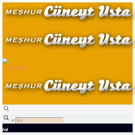
✕
bal