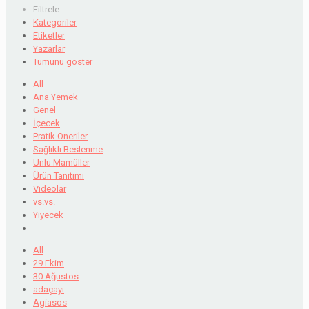
Filtrele
Kategoriler
Etiketler
Yazarlar
Tümünü göster
All
Ana Yemek
Genel
İçecek
Pratik Öneriler
Sağlıklı Beslenme
Unlu Mamüller
Ürün Tanıtımı
Videolar
vs.vs.
Yiyecek
All
29 Ekim
30 Ağustos
adaçayı
Agiasos