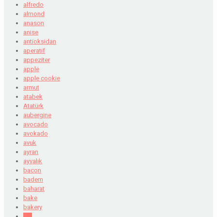
alfredo
almond
anason
anise
antioksidan
aperatif
appeziter
apple
apple cookie
armut
atabek
Atatürk
aubergine
avocado
avokado
avuk
ayran
ayvalık
bacon
badem
baharat
bake
bakery
bal