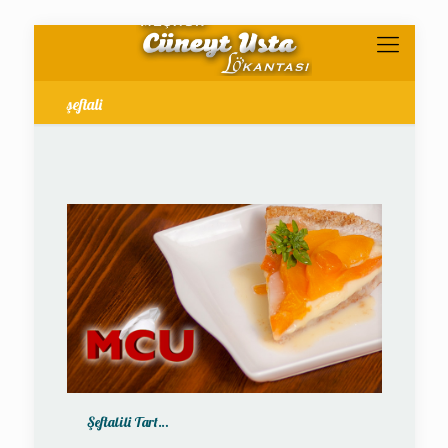
şeftali
Şeftalili Tart…