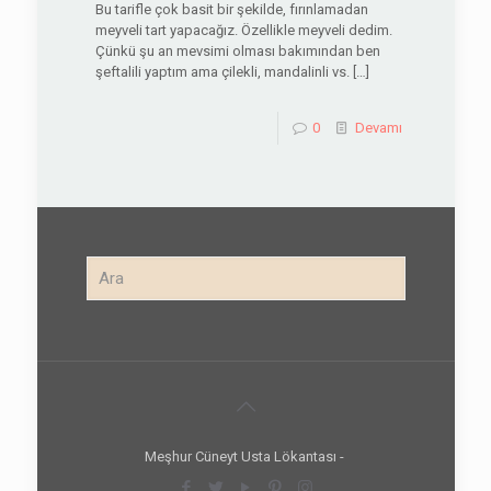
Bu tarifle çok basit bir şekilde, fırınlamadan
meyveli tart yapacağız. Özellikle meyveli dedim.
Çünkü şu an mevsimi olması bakımından ben
şeftalili yaptım ama çilekli, mandalinli vs.
[…]
0
Devamı
Meşhur Cüneyt Usta Lökantası -