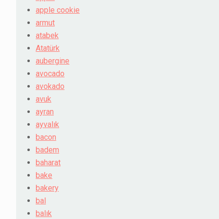
apple cookie
armut
atabek
Atatürk
aubergine
avocado
avokado
avuk
ayran
ayvalık
bacon
badem
baharat
bake
bakery
bal
balık