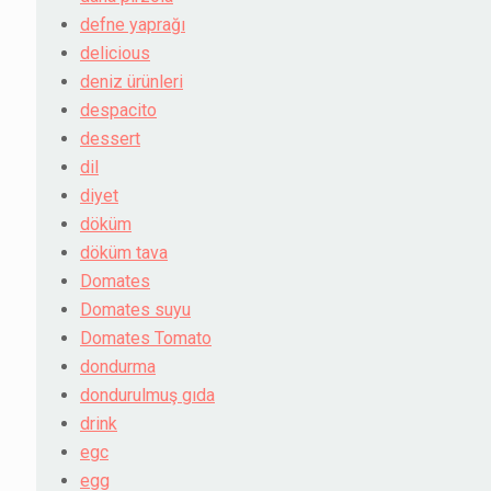
defne yaprağı
delicious
deniz ürünleri
despacito
dessert
dil
diyet
döküm
döküm tava
Domates
Domates suyu
Domates Tomato
dondurma
dondurulmuş gıda
drink
egc
egg