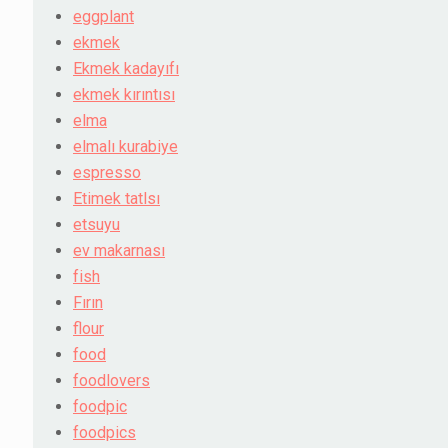
eggplant
ekmek
Ekmek kadayıfı
ekmek kırıntısı
elma
elmalı kurabiye
espresso
Etimek tatlsı
etsuyu
ev makarnası
fish
Fırın
flour
food
foodlovers
foodpic
foodpics