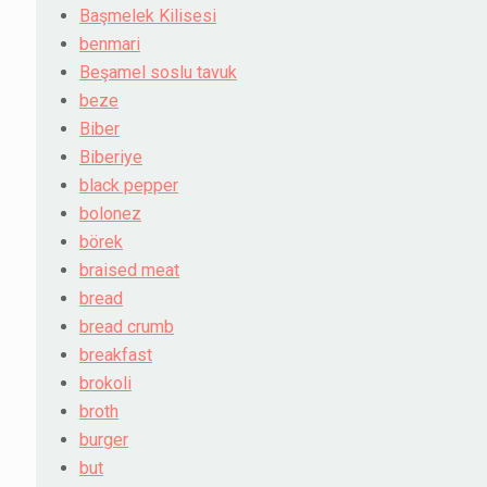
Başmelek Kilisesi
benmari
Beşamel soslu tavuk
beze
Biber
Biberiye
black pepper
bolonez
börek
braised meat
bread
bread crumb
breakfast
brokoli
broth
burger
but