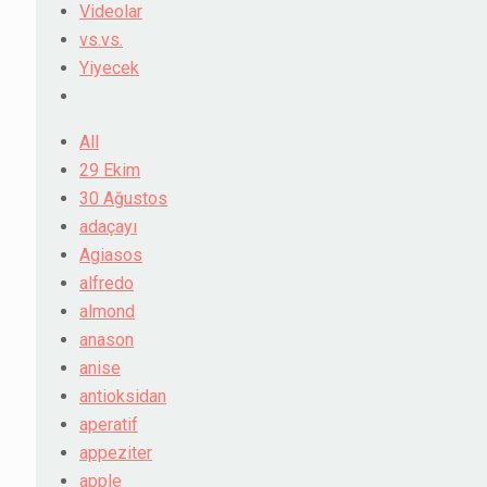
Videolar
vs.vs.
Yiyecek
All
29 Ekim
30 Ağustos
adaçayı
Agiasos
alfredo
almond
anason
anise
antioksidan
aperatif
appeziter
apple