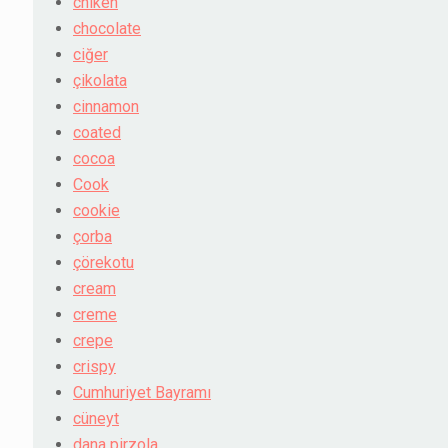
chiken
chocolate
ciğer
çikolata
cinnamon
coated
cocoa
Cook
cookie
çorba
çörekotu
cream
creme
crepe
crispy
Cumhuriyet Bayramı
cüneyt
dana pirzola