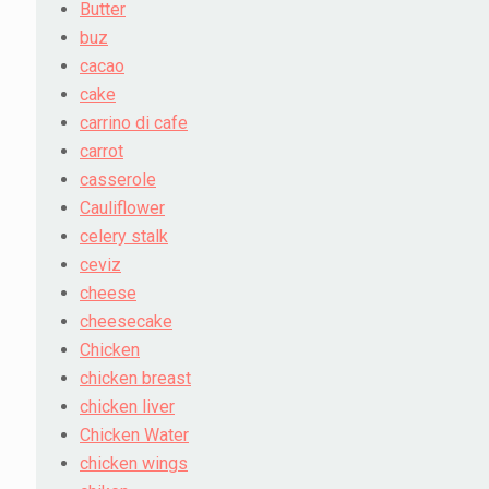
Butter
buz
cacao
cake
carrino di cafe
carrot
casserole
Cauliflower
celery stalk
ceviz
cheese
cheesecake
Chicken
chicken breast
chicken liver
Chicken Water
chicken wings