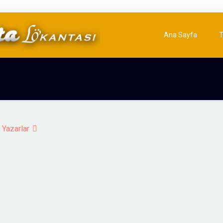
Ana Sayfa
T
Yazarlar