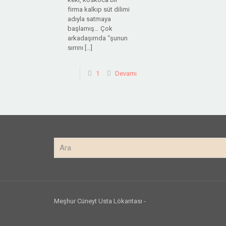
firma kalkıp süt dilimi
adıyla satmaya
başlamış… Çok
arkadaşımda “şunun
sırrını
[…]
1
Devamı
Meşhur Cüneyt Usta Lökantası -