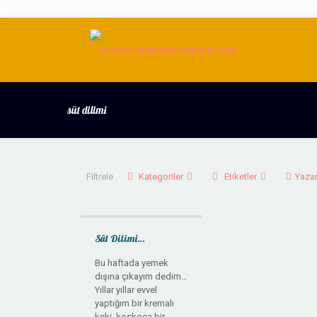
süt dilimi
Filtrele
Kategoriler
Etiketler
Yazar
Süt Dilimi…
Bu haftada yemek
dışına çıkayım dedim…
Yıllar yıllar evvel
yaptığım bir kremalı
keki, koskoca bir