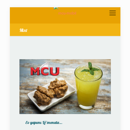
Mint
Ev yapımı Lö’monata…