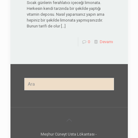
Sıcak günlerin ferahlatıcı içeceği limonata.
Herkesin kendi tarzında bir şekilde yaptığı
vitamin deposu. Nasıl yaparsanız yapın ama
hepiniz bir şekilde limonata yapmışsınızdır.
Bunun tarifi de olur
[…]
0
Devamı
Meşhur Cüneyt Usta Lökantası -