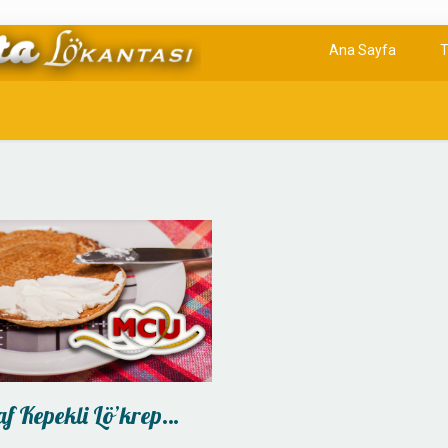
Ana Sayfa
T
af Kepekli Lö’krep…