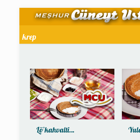
krep
Lö’kahvalti…
Yul