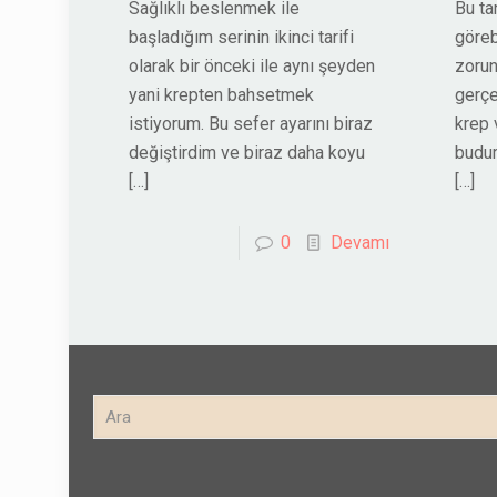
Sağlıklı beslenmek ile
Bu ta
başladığım serinin ikinci tarifi
göreb
olarak bir önceki ile aynı şeyden
zorun
yani krepten bahsetmek
gerçe
istiyorum. Bu sefer ayarını biraz
krep 
değiştirdim ve biraz daha koyu
budur
[…]
[…]
0
Devamı