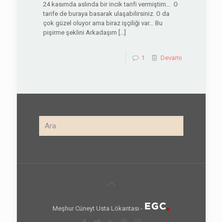
24 kasımda aslında bir incik tarifi vermiştim… O
tarife de buraya basarak ulaşabilirsiniz. O da
çok güzel oluyor ama biraz işçiliği var… Bu
pişirme şeklini Arkadaşım
[…]
1
Devamı
Meşhur Cüneyt Usta Lökantası -