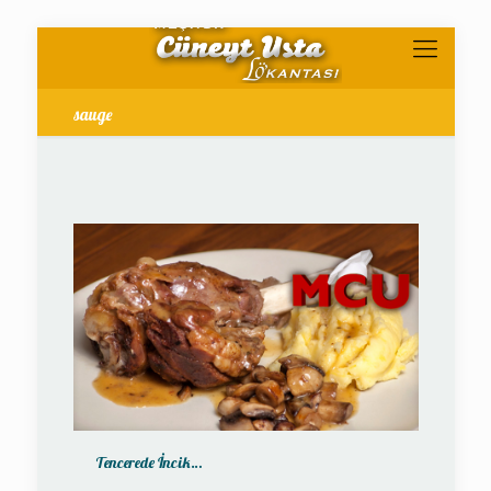
sauge
Tencerede İncik…