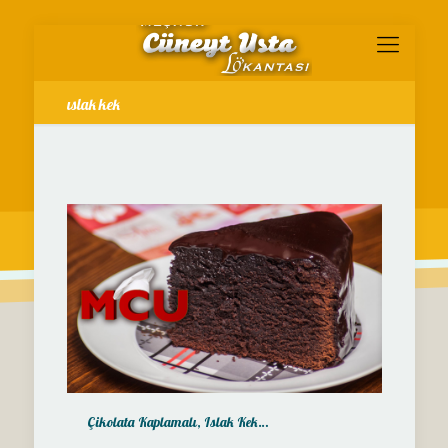
ıslak kek
Çikolata Kaplamalı, Islak Kek…