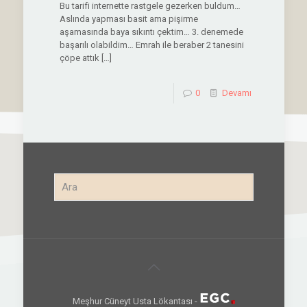
Bu tarifi internette rastgele gezerken buldum…
Aslında yapması basit ama pişirme
aşamasında baya sıkıntı çektim… 3. denemede
başarılı olabildim… Emrah ile beraber 2 tanesini
çöpe attık
[…]
0
Devamı
Meşhur Cüneyt Usta Lökantası -