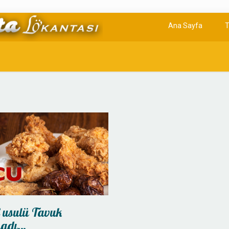
Ana Sayfa
T
 usulü Tavuk
adı…