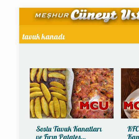
tavuk kanadı
Soslu Tavuk Kanatları
KFC
ve Fırın Patates…
Kan