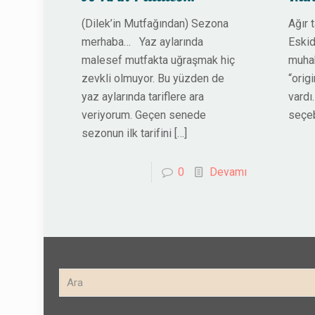
(Dilek’in Mutfağından) Sezona
Ağır 
merhaba… Yaz aylarında
Eskid
malesef mutfakta uğraşmak hiç
muhak
zevkli olmuyor. Bu yüzden de
“orig
yaz aylarında tariflere ara
vardı
veriyorum. Geçen senede
seçeb
sezonun ilk tarifini
[…]
0
Devamı