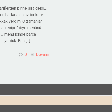
tariflerden birine sıra geldi…
en haftada en az bir kere
kak yerdim. O zamanlar
inal recipe” diye menüsü
. O menü içinde parça
iliyorduk. Ben
[…]
0
Devamı