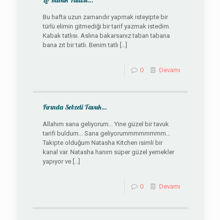
Lö’Kabak Tatlısı…
Bu hafta uzun zamandır yapmak isteyipte bir
türlü elimin gitmediği bir tarif yazmak istedim.
Kabak tatlısı. Aslına bakarsanız taban tabana
bana zıt bir tatlı. Benim tatlı
[…]
0
Devamı
Fırında Sebzeli Tavuk…
Allahım sana geliyorum… Yine güzel bir tavuk
tarifi buldum… Sana geliyorummmmmmmm…
Takipte olduğum Natasha Kitchen isimli bir
kanal var. Natasha hanım süper güzel yemekler
yapıyor ve
[…]
0
Devamı