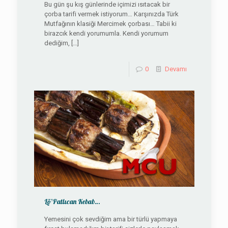
Bu gün şu kış günlerinde içimizi ısıtacak bir
çorba tarifi vermek istiyorum… Karşınızda Türk
Mutfağının klasiği Mercimek çorbası… Tabii ki
birazcık kendi yorumumla. Kendi yorumum
dediğim,
[…]
0
Devamı
Lö’Patlıcan Kebab…
Yemesini çok sevdiğim ama bir türlü yapmaya