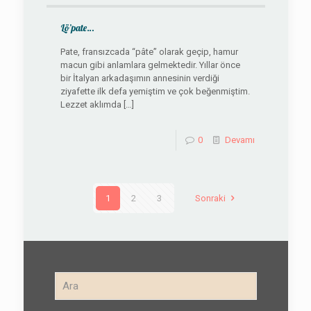
Lö’pate…
Pate, fransızcada “pâte” olarak geçip, hamur
macun gibi anlamlara gelmektedir. Yıllar önce
bir İtalyan arkadaşımın annesinin verdiği
ziyafette ilk defa yemiştim ve çok beğenmiştim.
Lezzet aklımda
[…]
0
Devamı
1
2
3
Sonraki