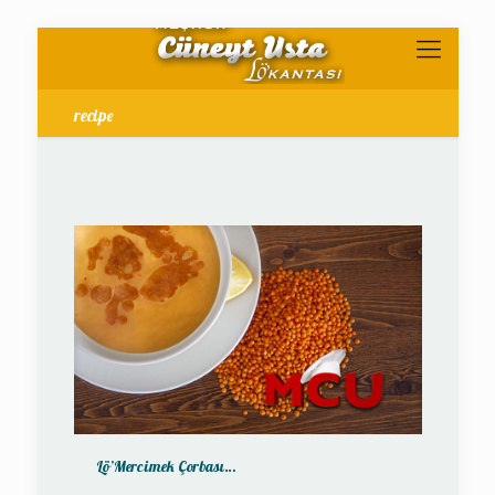
recipe
Lö’Mercimek Çorbası…