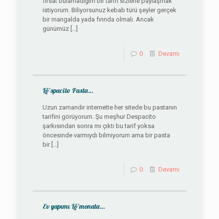
fırsat bulamadığım bir tarifi sizlerle paylaşmak
istiyorum. Biliyorsunuz kebab türü şeyler gerçek
bir mangalda yada fırında olmalı. Ancak
günümüz
[…]
0
Devamı
Lö’spacito Pasta…
Uzun zamandır internette her sitede bu pastanın
tarifini görüyorum. Şu meşhur Despacito
şarkısından sonra mı çıktı bu tarif yoksa
öncesinde varmıydı bilmiyorum ama bir pasta
bir
[…]
0
Devamı
Ev yapımı Lö’monata…