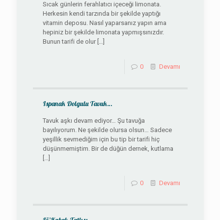
Sıcak günlerin ferahlatıcı içeceği limonata.
Herkesin kendi tarzında bir şekilde yaptığı
vitamin deposu. Nasıl yaparsanız yapın ama
hepiniz bir şekilde limonata yapmışsınızdır.
Bunun tarifi de olur
[…]
0
Devamı
Ispanak Dolgulu Tavuk…
Tavuk aşkı devam ediyor… Şu tavuğa
bayılıyorum. Ne şekilde olursa olsun… Sadece
yeşillik sevmediğim için bu tip bir tarifi hiç
düşünmemiştim. Bir de düğün dernek, kutlama
[…]
0
Devamı