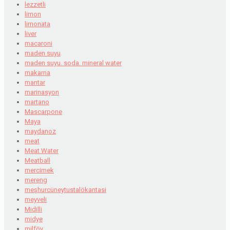
lezzetli
limon
limonata
liver
macaroni
maden suyu
maden suyu. soda. mineral water
makarna
mantar
marinasyon
martano
Mascarpone
Maya
maydanoz
meat
Meat Water
Meatball
mercimek
mereng
meşhurcüneytustalökantasi
meyveli
Midilli
midye
milföy