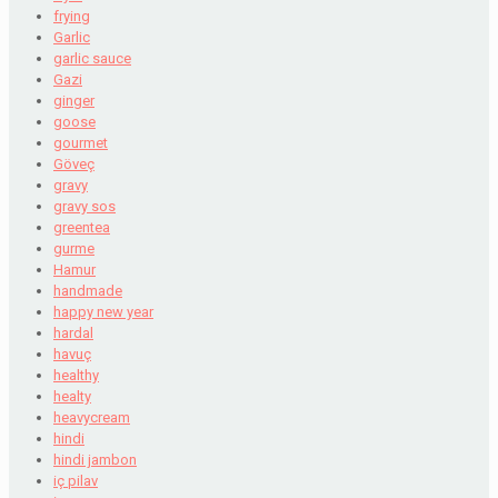
frying
Garlic
garlic sauce
Gazi
ginger
goose
gourmet
Göveç
gravy
gravy sos
greentea
gurme
Hamur
handmade
happy new year
hardal
havuç
healthy
healty
heavycream
hindi
hindi jambon
iç pilav