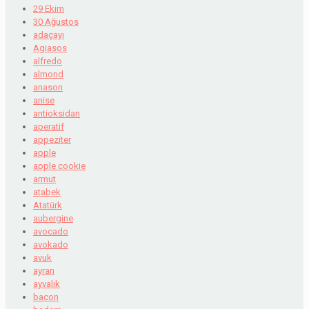
29 Ekim
30 Ağustos
adaçayı
Agiasos
alfredo
almond
anason
anise
antioksidan
aperatif
appeziter
apple
apple cookie
armut
atabek
Atatürk
aubergine
avocado
avokado
avuk
ayran
ayvalık
bacon