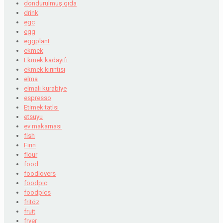
dondurulmuş gıda
drink
egc
egg
eggplant
ekmek
Ekmek kadayıfı
ekmek kırıntısı
elma
elmalı kurabiye
espresso
Etimek tatlsı
etsuyu
ev makarnası
fish
Fırın
flour
food
foodlovers
foodpic
foodpics
fritöz
fruit
fryer