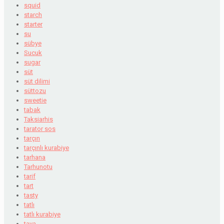
squid
starch
starter
su
sübye
Sucuk
sugar
süt
süt dilimi
süttozu
sweetie
tabak
Taksiarhis
tarator sos
tarçın
tarçınlı kurabiye
tarhana
Tarhunotu
tarif
tart
tasty
tatlı
tatlı kurabiye
tava