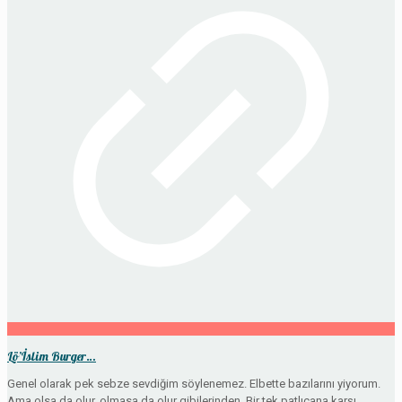
Lö’İslim Burger…
Genel olarak pek sebze sevdiğim söylenemez. Elbette bazılarını yiyorum.
Ama olsa da olur, olmasa da olur gibilerinden. Bir tek patlıcana karşı