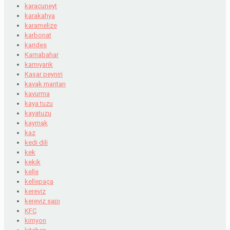
karacuneyt
karakahya
karamelize
karbonat
karides
Karnabahar
karnıyarık
Kaşar peyniri
kavak mantarı
kavurma
kaya tuzu
kayatuzu
kaymak
kaz
kedi dili
kek
kekik
kelle
kellepaça
kereviz
kereviz sapı
KFC
kimyon