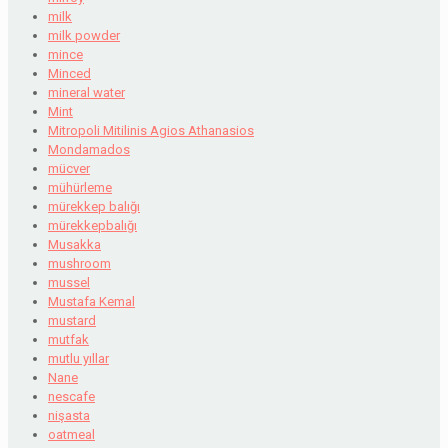
milk
milk powder
mince
Minced
mineral water
Mint
Mitropoli Mitilinis Agios Athanasios
Mondamados
mücver
mühürleme
mürekkep balığı
mürekkepbalığı
Musakka
mushroom
mussel
Mustafa Kemal
mustard
mutfak
mutlu yıllar
Nane
nescafe
nişasta
oatmeal