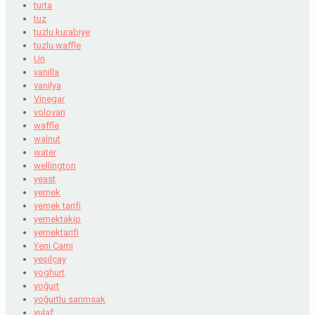
turta
tuz
tuzlu kurabiye
tuzlu waffle
Un
vanilla
vanilya
Vinegar
volovan
waffle
walnut
water
wellington
yeast
yemek
yemek tarifi
yemektakip
yemektarifi
Yeni Cami
yeşilçay
yoghurt
yoğurt
yoğurtlu sarımsak
yulaf