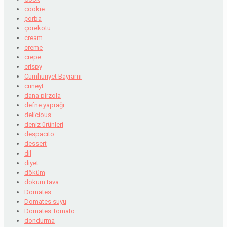
cookie
çorba
çörekotu
cream
creme
crepe
crispy
Cumhuriyet Bayramı
cüneyt
dana pirzola
defne yaprağı
delicious
deniz ürünleri
despacito
dessert
dil
diyet
döküm
döküm tava
Domates
Domates suyu
Domates Tomato
dondurma