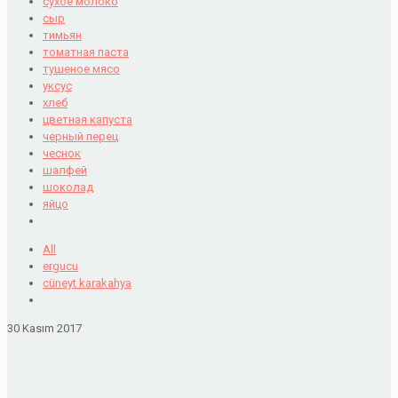
сухое молоко
сыр
тимьян
томатная паста
тушеное мясо
уксус
хлеб
цветная капуста
черный перец
чеснок
шалфей
шоколад
яйцо
All
ergucu
cüneyt karakahya
30 Kasım 2017