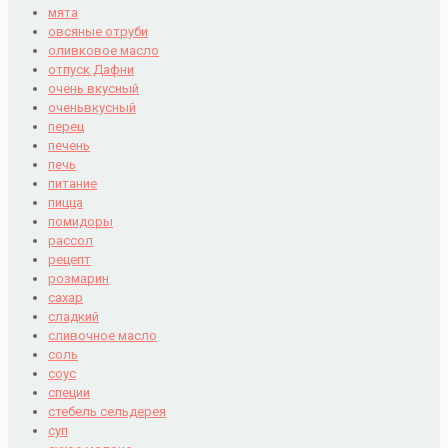
мята
овсяные отруби
оливковое масло
отпуск Дафни
очень вкусный
оченьвкусный
перец
печень
печь
питание
пицца
помидоры
рассол
рецепт
розмарин
сахар
сладкий
сливочное масло
соль
соус
специи
стебель сельдерея
суп