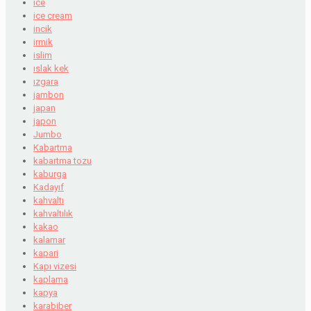
ice
ice cream
incik
irmik
islim
ıslak kek
ızgara
jambon
japan
japon
Jumbo
Kabartma
kabartma tozu
kaburga
Kadayıf
kahvaltı
kahvaltılık
kakao
kalamar
kapari
Kapı vizesi
kaplama
kapya
karabiber