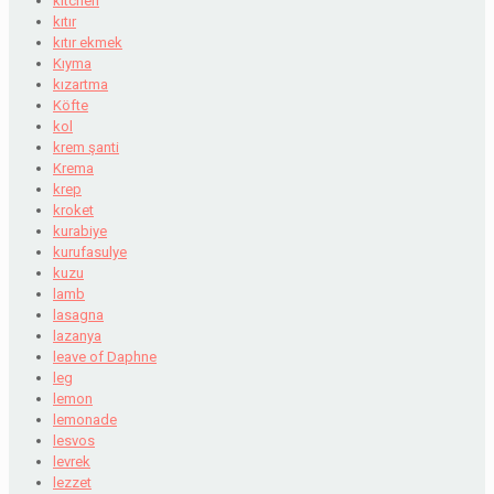
kitchen
kıtır
kıtır ekmek
Kıyma
kızartma
Köfte
kol
krem şanti
Krema
krep
kroket
kurabiye
kurufasulye
kuzu
lamb
lasagna
lazanya
leave of Daphne
leg
lemon
lemonade
lesvos
levrek
lezzet