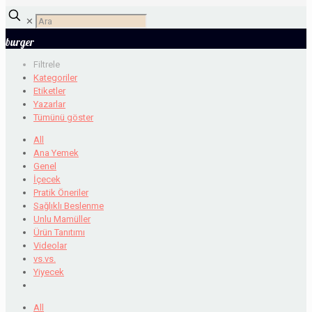
✕
burger
Filtrele
Kategoriler
Etiketler
Yazarlar
Tümünü göster
All
Ana Yemek
Genel
İçecek
Pratik Öneriler
Sağlıklı Beslenme
Unlu Mamüller
Ürün Tanıtımı
Videolar
vs.vs.
Yiyecek
All