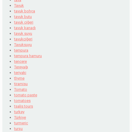
Tavuk
tavuk bohça
tavuk butu
tavuk ciğeri
tavuk kanadı
tavuk suyu
tavukciğeri
Tavuksuyu
tempura
tempura hamuru
tencere
Tereyağı
teriyaki
thyme
tiramisu
Tomato
tomato paste
tomatoes
tsalis tours
turkey
Türkiye
turmeric
turşu