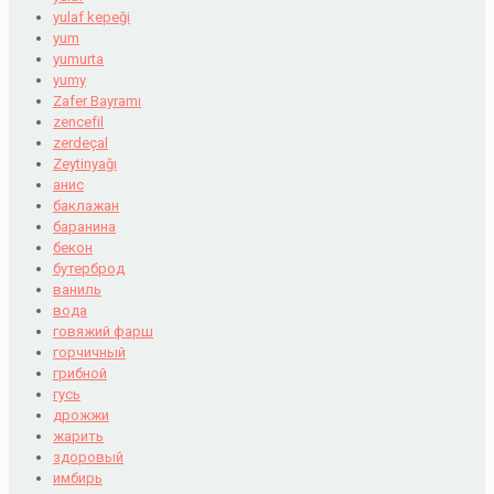
yulaf kepeği
yum
yumurta
yumy
Zafer Bayramı
zencefil
zerdeçal
Zeytinyağı
анис
баклажан
баранина
бекон
бутерброд
ваниль
вода
говяжий фарш
горчичный
грибной
гусь
дрожжи
жарить
здоровый
имбирь