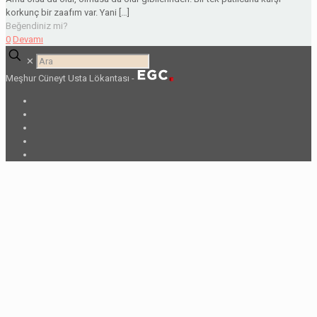
korkunç bir zaafım var. Yani
[…]
Beğendiniz mi?
0
Devamı
✕
Meşhur Cüneyt Usta Lökantası -