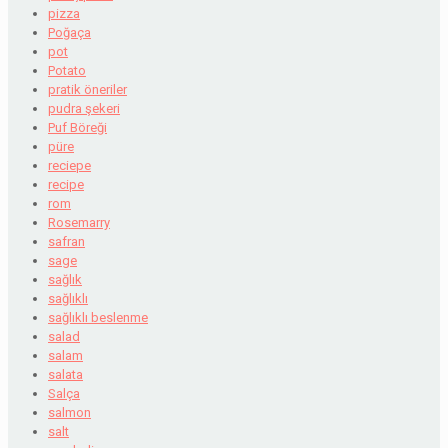
pizza
Poğaça
pot
Potato
pratik öneriler
pudra şekeri
Puf Böreği
püre
reciepe
recipe
rom
Rosemarry
safran
sage
sağlık
sağlıklı
sağlıklı beslenme
salad
salam
salata
Salça
salmon
salt