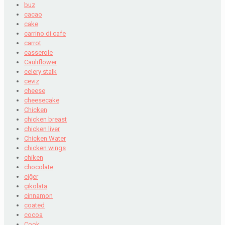
buz
cacao
cake
carrino di cafe
carrot
casserole
Cauliflower
celery stalk
ceviz
cheese
cheesecake
Chicken
chicken breast
chicken liver
Chicken Water
chicken wings
chiken
chocolate
ciğer
çikolata
cinnamon
coated
cocoa
Cook