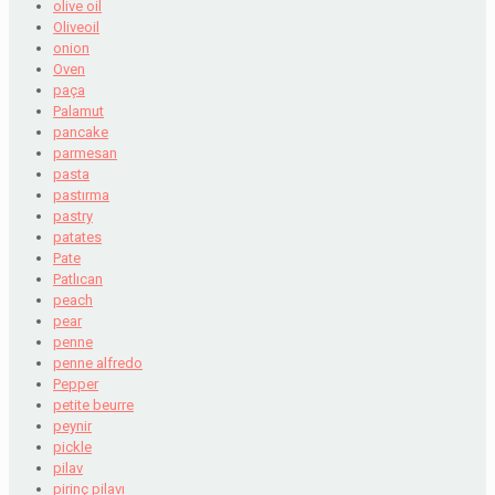
olive oil
Oliveoil
onion
Oven
paça
Palamut
pancake
parmesan
pasta
pastırma
pastry
patates
Pate
Patlıcan
peach
pear
penne
penne alfredo
Pepper
petite beurre
peynir
pickle
pilav
pirinç pilavı