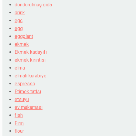
dondurulmuş gıda
drink
egc
egg
eggplant
ekmek
Ekmek kadayıfı
ekmek kırıntısı
elma
elmalı kurabiye
espresso
Etimek tatlsı
etsuyu
ev makarnası
fish
Fırın
flour