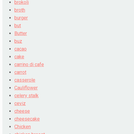
brokoli
broth
burger
but
Butter
buz
cacao
cake
carrino di cafe
carrot
casserole
Cauliflower
celery stalk
ceviz
cheese
cheesecake
Chicken