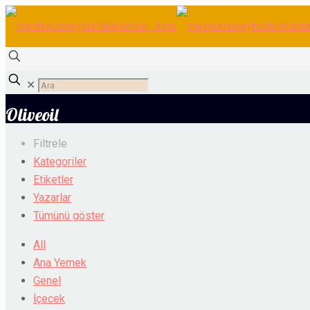
✕
Oliveoil
Filtrele
Kategoriler
Etiketler
Yazarlar
Tümünü göster
All
Ana Yemek
Genel
İçecek