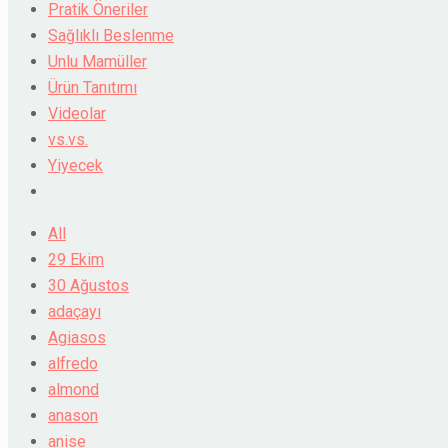
Pratik Öneriler
Sağlıklı Beslenme
Unlu Mamüller
Ürün Tanıtımı
Videolar
vs.vs.
Yiyecek
All
29 Ekim
30 Ağustos
adaçayı
Agiasos
alfredo
almond
anason
anise