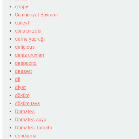
crispy
Cumhuriyet Bayramı
cüneyt
dana pirzola
defne yaprağı
delicious
deniz ürünleri
despacito
dessert
dil
diyet
döküm
döküm tava
Domates
Domates suyu
Domates Tomato
dondurma