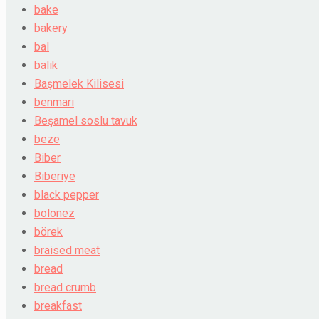
bake
bakery
bal
balık
Başmelek Kilisesi
benmari
Beşamel soslu tavuk
beze
Biber
Biberiye
black pepper
bolonez
börek
braised meat
bread
bread crumb
breakfast