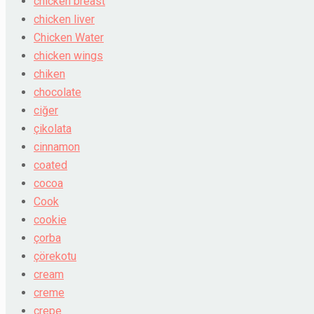
chicken breast
chicken liver
Chicken Water
chicken wings
chiken
chocolate
ciğer
çikolata
cinnamon
coated
cocoa
Cook
cookie
çorba
çörekotu
cream
creme
crepe