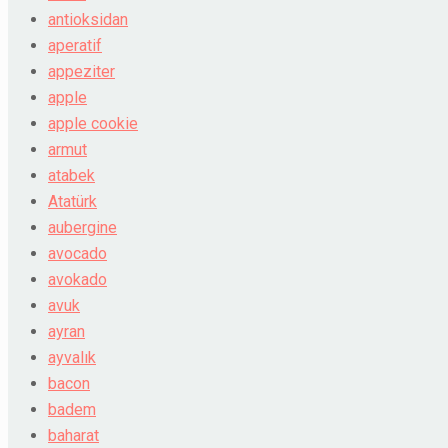
antioksidan
aperatif
appeziter
apple
apple cookie
armut
atabek
Atatürk
aubergine
avocado
avokado
avuk
ayran
ayvalık
bacon
badem
baharat