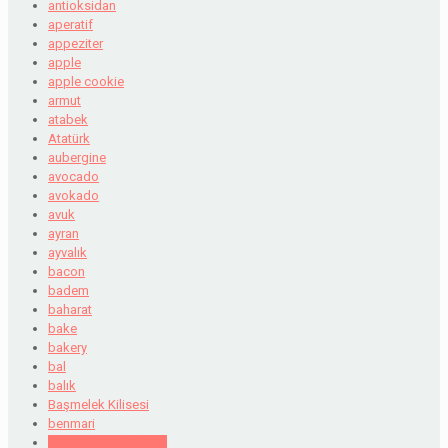
antioksidan
aperatif
appeziter
apple
apple cookie
armut
atabek
Atatürk
aubergine
avocado
avokado
avuk
ayran
ayvalık
bacon
badem
baharat
bake
bakery
bal
balık
Başmelek Kilisesi
benmari
Beşamel soslu tavuk