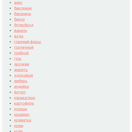
анис
баклажан
баранина
бекон
бутерброд
ваниль
вода
говяжий фарш
горчичный
грибной
гусь
дрожжи
жарить
здоровый
имбирь
индейка
йогурт
каракатица
картофель
корица
крахмал
креветка
крем
креп