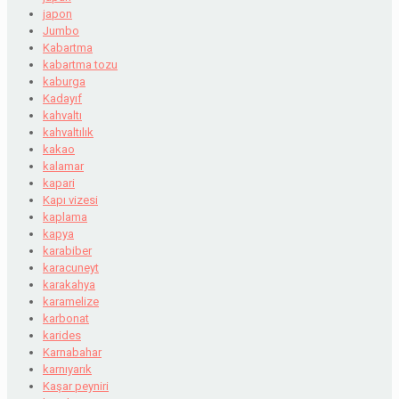
japon
Jumbo
Kabartma
kabartma tozu
kaburga
Kadayıf
kahvaltı
kahvaltılık
kakao
kalamar
kapari
Kapı vizesi
kaplama
kapya
karabiber
karacuneyt
karakahya
karamelize
karbonat
karides
Karnabahar
karnıyarık
Kaşar peyniri