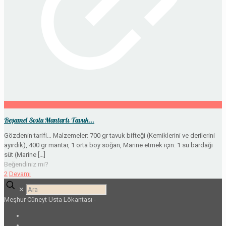
Beşamel Soslu Mantarlı Tavuk…
Gözdenin tarifi… Malzemeler: 700 gr tavuk bifteği (Kemiklerini ve derilerini
ayırdık), 400 gr mantar, 1 orta boy soğan, Marine etmek için: 1 su bardağı
süt (Marine
[…]
Beğendiniz mi?
2
Devamı
✕
Meşhur Cüneyt Usta Lökantası -