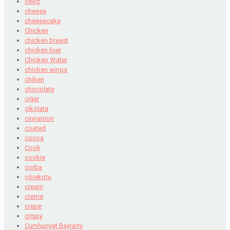
ceviz
cheese
cheesecake
Chicken
chicken breast
chicken liver
Chicken Water
chicken wings
chiken
chocolate
ciğer
çikolata
cinnamon
coated
cocoa
Cook
cookie
çorba
çörekotu
cream
creme
crepe
crispy
Cumhuriyet Bayramı