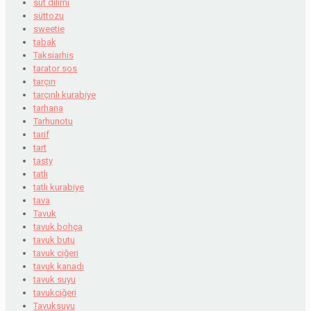
süt dilimi
süttozu
sweetie
tabak
Taksiarhis
tarator sos
tarçın
tarçınlı kurabiye
tarhana
Tarhunotu
tarif
tart
tasty
tatlı
tatlı kurabiye
tava
Tavuk
tavuk bohça
tavuk butu
tavuk ciğeri
tavuk kanadı
tavuk suyu
tavukciğeri
Tavuksuyu