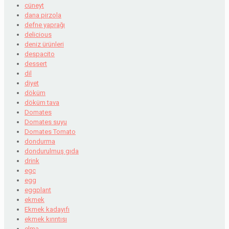
cüneyt
dana pirzola
defne yaprağı
delicious
deniz ürünleri
despacito
dessert
dil
diyet
döküm
döküm tava
Domates
Domates suyu
Domates Tomato
dondurma
dondurulmuş gıda
drink
egc
egg
eggplant
ekmek
Ekmek kadayıfı
ekmek kırıntısı
elma