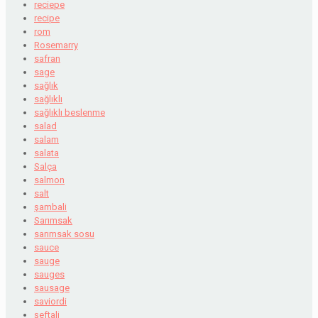
reciepe
recipe
rom
Rosemarry
safran
sage
sağlık
sağlıklı
sağlıklı beslenme
salad
salam
salata
Salça
salmon
salt
şambali
Sarımsak
sarımsak sosu
sauce
sauge
sauges
sausage
saviordi
şeftali