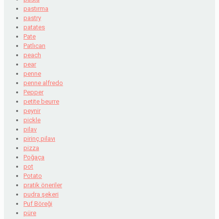
pastırma
pastry
patates
Pate
Patlıcan
peach
pear
penne
penne alfredo
Pepper
petite beurre
peynir
pickle
pilav
pirinç pilavı
pizza
Poğaça
pot
Potato
pratik öneriler
pudra şekeri
Puf Böreği
püre