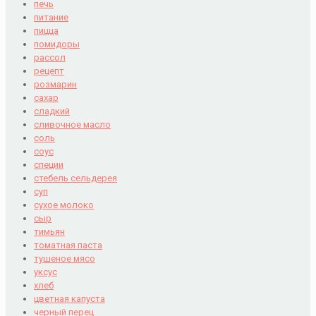
печь
питание
пицца
помидоры
рассол
рецепт
розмарин
сахар
сладкий
сливочное масло
соль
соус
специи
стебель сельдерея
суп
сухое молоко
сыр
тимьян
томатная паста
тушеное мясо
уксус
хлеб
цветная капуста
черный перец