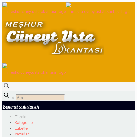
✕
Beşamel soslu tavuk
Filtrele
Kategoriler
Etiketler
Yazarlar