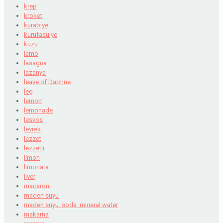
krep
kroket
kurabiye
kurufasulye
kuzu
lamb
lasagna
lazanya
leave of Daphne
leg
lemon
lemonade
lesvos
levrek
lezzet
lezzetli
limon
limonata
liver
macaroni
maden suyu
maden suyu. soda. mineral water
makarna