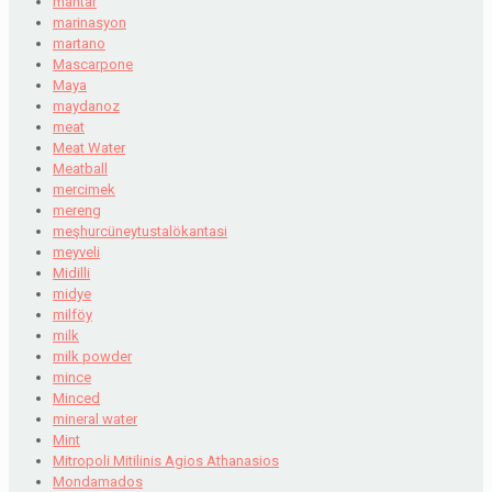
mantar
marinasyon
martano
Mascarpone
Maya
maydanoz
meat
Meat Water
Meatball
mercimek
mereng
meşhurcüneytustalökantasi
meyveli
Midilli
midye
milföy
milk
milk powder
mince
Minced
mineral water
Mint
Mitropoli Mitilinis Agios Athanasios
Mondamados