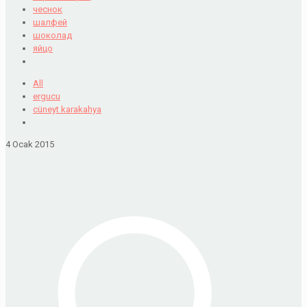
чеснок
шалфей
шоколад
яйцо
All
ergucu
cüneyt karakahya
4 Ocak 2015