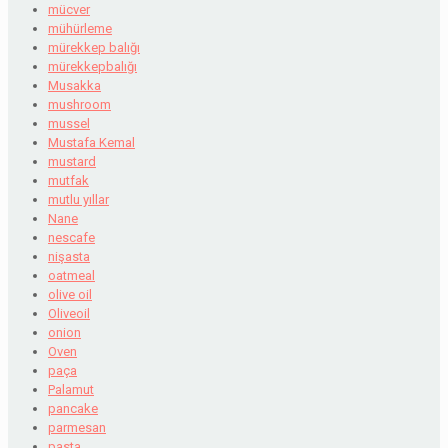
mücver
mühürleme
mürekkep balığı
mürekkepbalığı
Musakka
mushroom
mussel
Mustafa Kemal
mustard
mutfak
mutlu yıllar
Nane
nescafe
nişasta
oatmeal
olive oil
Oliveoil
onion
Oven
paça
Palamut
pancake
parmesan
pasta