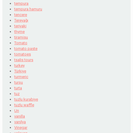
tempura
tempura hamuru
tencere
Tereyağı
teriyaki
thyme
tiramisu
Tomato
tomato paste
tomatoes
tsalis tours
turkey
Türkiye
turmeric
turşu
turta
tuz
tuzlu kurabiye
tuzlu waffle
Un
vanilla
vanilya
Vinegar