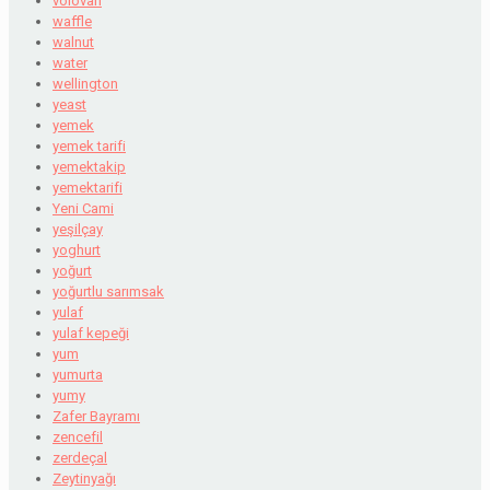
volovan
waffle
walnut
water
wellington
yeast
yemek
yemek tarifi
yemektakip
yemektarifi
Yeni Cami
yeşilçay
yoghurt
yoğurt
yoğurtlu sarımsak
yulaf
yulaf kepeği
yum
yumurta
yumy
Zafer Bayramı
zencefil
zerdeçal
Zeytinyağı