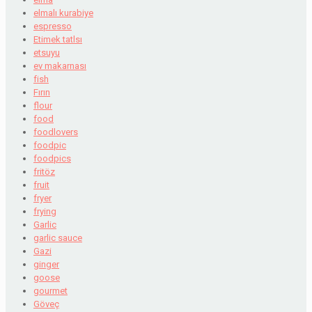
elmalı kurabiye
espresso
Etimek tatlsı
etsuyu
ev makarnası
fish
Fırın
flour
food
foodlovers
foodpic
foodpics
fritöz
fruit
fryer
frying
Garlic
garlic sauce
Gazi
ginger
goose
gourmet
Göveç