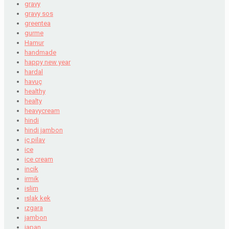
gravy
gravy sos
greentea
gurme
Hamur
handmade
happy new year
hardal
havuç
healthy
healty
heavycream
hindi
hindi jambon
iç pilav
ice
ice cream
incik
irmik
islim
ıslak kek
ızgara
jambon
japan