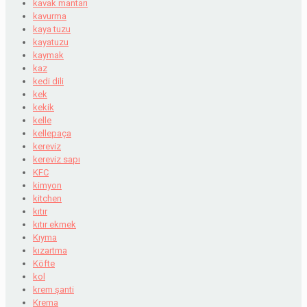
kavak mantarı
kavurma
kaya tuzu
kayatuzu
kaymak
kaz
kedi dili
kek
kekik
kelle
kellepaça
kereviz
kereviz sapı
KFC
kimyon
kitchen
kıtır
kıtır ekmek
Kıyma
kızartma
Köfte
kol
krem şanti
Krema