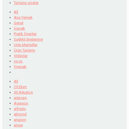
Tümünü göster
All
Ana Yemek
Genel
İçecek
Pratik Öneriler
Sağlıklı Beslenme
Unlu Mamüller
Ürün Tanıtımı
Videolar
vs.vs.
Yiyecek
All
29 Ekim
30 Ağustos
adaçayı
Agiasos
alfredo
almond
anason
anise