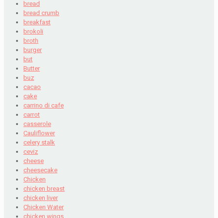
bread
bread crumb
breakfast
brokoli
broth
burger
but
Butter
buz
cacao
cake
carrino di cafe
carrot
casserole
Cauliflower
celery stalk
ceviz
cheese
cheesecake
Chicken
chicken breast
chicken liver
Chicken Water
chicken wings