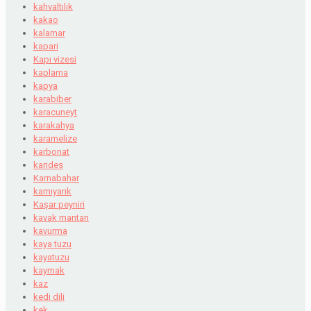
kahvaltılık
kakao
kalamar
kapari
Kapı vizesi
kaplama
kapya
karabiber
karacuneyt
karakahya
karamelize
karbonat
karides
Karnabahar
karnıyarık
Kaşar peyniri
kavak mantarı
kavurma
kaya tuzu
kayatuzu
kaymak
kaz
kedi dili
kek