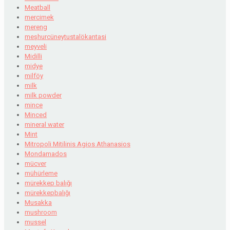
Meatball
mercimek
mereng
meşhurcüneytustalökantasi
meyveli
Midilli
midye
milföy
milk
milk powder
mince
Minced
mineral water
Mint
Mitropoli Mitilinis Agios Athanasios
Mondamados
mücver
mühürleme
mürekkep balığı
mürekkepbalığı
Musakka
mushroom
mussel