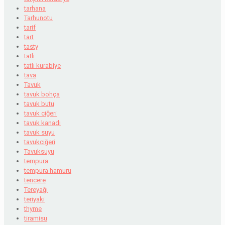
tarhana
Tarhunotu
tarif
tart
tasty
tatlı
tatlı kurabiye
tava
Tavuk
tavuk bohça
tavuk butu
tavuk ciğeri
tavuk kanadı
tavuk suyu
tavukciğeri
Tavuksuyu
tempura
tempura hamuru
tencere
Tereyağı
teriyaki
thyme
tiramisu