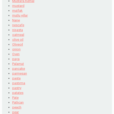
Mustafa Kemal
mustard
mutfak
mutlu yıllar
Nane
nescafe
nişasta
oatmeal
olive oil
Oliveoil
onion
Oven
paça
Palamut
pancake
parmesan
pasta
pastırma
pastry
patates
Pate
Patlıcan
peach
pear