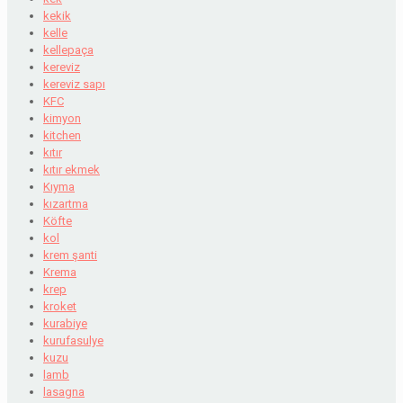
kekik
kelle
kellepaça
kereviz
kereviz sapı
KFC
kimyon
kitchen
kıtır
kıtır ekmek
Kıyma
kızartma
Köfte
kol
krem şanti
Krema
krep
kroket
kurabiye
kurufasulye
kuzu
lamb
lasagna