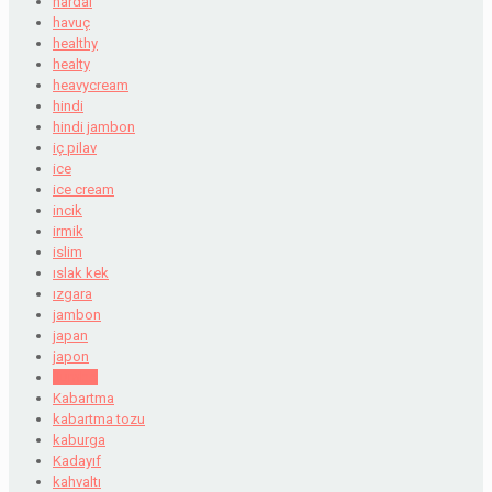
hardal
havuç
healthy
healty
heavycream
hindi
hindi jambon
iç pilav
ice
ice cream
incik
irmik
islim
ıslak kek
ızgara
jambon
japan
japon
Jumbo
Kabartma
kabartma tozu
kaburga
Kadayıf
kahvaltı