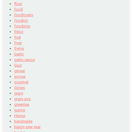
flour
food
foodlovers
foodpic
foodpics
fritöz
fruit
fryer
frying
Garlic
garlic sauce
Gazi
ginger
goose
gourmet
Göveç
gravy
gravy sos
greentea
gurme
Hamur
handmade
happy new year