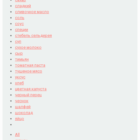
сладкий
сливочное масло
соль
соус
специи
стебель сельдерея
суп
сухое молоко
сыр
тимьян
томатная паста
тушеное мясо
уксус
хлеб
цветная капуста
черный перец
чеснок
шалфей
шоколад
яйцо
All