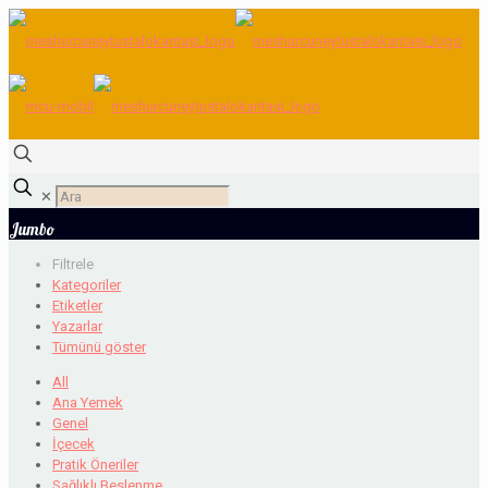
✕
Jumbo
Filtrele
Kategoriler
Etiketler
Yazarlar
Tümünü göster
All
Ana Yemek
Genel
İçecek
Pratik Öneriler
Sağlıklı Beslenme