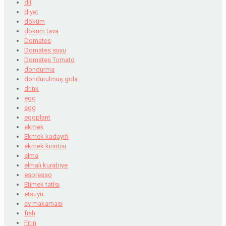
dil
diyet
döküm
döküm tava
Domates
Domates suyu
Domates Tomato
dondurma
dondurulmuş gıda
drink
egc
egg
eggplant
ekmek
Ekmek kadayıfı
ekmek kırıntısı
elma
elmalı kurabiye
espresso
Etimek tatlsı
etsuyu
ev makarnası
fish
Fırın