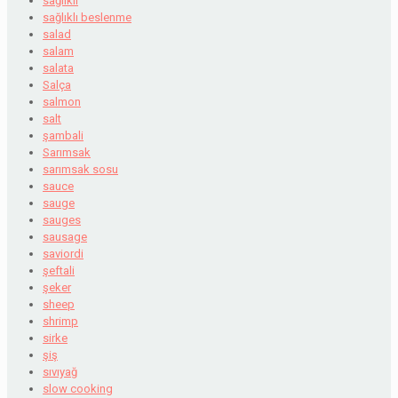
sağlıklı
sağlıklı beslenme
salad
salam
salata
Salça
salmon
salt
şambali
Sarımsak
sarımsak sosu
sauce
sauge
sauges
sausage
saviordi
şeftali
şeker
sheep
shrimp
sirke
şiş
sıvıyağ
slow cooking