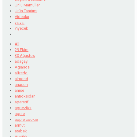
Unlu Mamüller
Ürün Tanıtımı
Videolar
vs.vs.
Yiyecek
All
29 Ekim
30 Ağustos
adaçayı
Agiasos
alfredo
almond
anason
anise
antioksidan
aperatif
appeziter
apple
apple cookie
armut
atabek
Atatürk