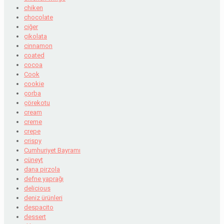
chiken
chocolate
ciğer
çikolata
cinnamon
coated
cocoa
Cook
cookie
çorba
çörekotu
cream
creme
crepe
crispy
Cumhuriyet Bayramı
cüneyt
dana pirzola
defne yaprağı
delicious
deniz ürünleri
despacito
dessert