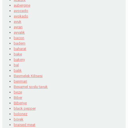
aubergine
avocado
avokado
avuk
ayran
ayvalık
bacon
badem
baharat
bake
bakery
bal
balık
Başmelek Kilisesi
benmari
Beşamel soslu tavuk
beze
Biber
Biberiye
black pepper
bolonez
börek
braised meat