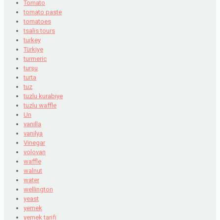
Tomato
tomato paste
tomatoes
tsalis tours
turkey
Türkiye
turmeric
turşu
turta
tuz
tuzlu kurabiye
tuzlu waffle
Un
vanilla
vanilya
Vinegar
volovan
waffle
walnut
water
wellington
yeast
yemek
yemek tarifi