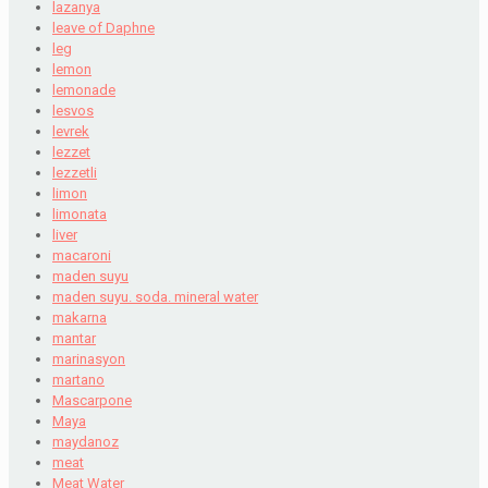
lazanya
leave of Daphne
leg
lemon
lemonade
lesvos
levrek
lezzet
lezzetli
limon
limonata
liver
macaroni
maden suyu
maden suyu. soda. mineral water
makarna
mantar
marinasyon
martano
Mascarpone
Maya
maydanoz
meat
Meat Water