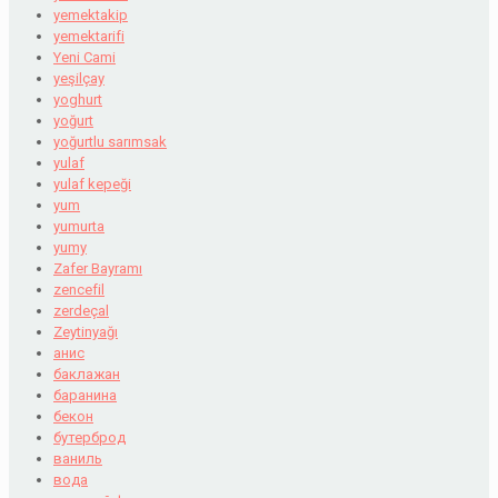
yemektakip
yemektarifi
Yeni Cami
yeşilçay
yoghurt
yoğurt
yoğurtlu sarımsak
yulaf
yulaf kepeği
yum
yumurta
yumy
Zafer Bayramı
zencefil
zerdeçal
Zeytinyağı
анис
баклажан
баранина
бекон
бутерброд
ваниль
вода