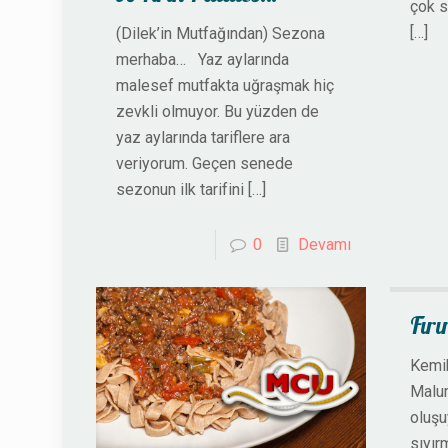
çok 
[…]
(Dilek’in Mutfağından) Sezona
merhaba… Yaz aylarında
malesef mutfakta uğraşmak hiç
zevkli olmuyor. Bu yüzden de
yaz aylarında tariflere ara
veriyorum. Geçen senede
sezonun ilk tarifini
[…]
0
Devamı
Fır
Kemik
Malu
oluşu
sıyır