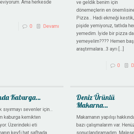
seviyorum. Ama herkesde
ve geldik benim için
dönemeçlerin en önemlisin
Pizza… Hadi ekmeği kestik
pişide yemiyoruz, tatlıda h
0
Devamı
yemedim. İyide bir pizza da
yemeyelim???? Hemen baş
araştırmalara…3 ayrı
[…]
0
D
ında Kaburga…
Deniz Ürünlü
Makarna…
 sıyırmayı sevenler için…
m kaburga kemikten
Makarnanın yapılışı hakkınd
yor. Üzerindeki eti
bazı çalışmalarım var. Henü
manın keyfi hat safhada.
sonuçlandıramadım. Malese