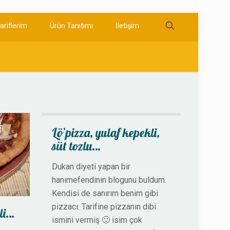
ariflerim
Ürün Tanıtımı
İletişim
Lö’pizza, yulaf kepekli,
süt tozlu…
Dukan diyeti yapan bir
hanımefendinin blogunu buldum.
Kendisi de sanırım benim gibi
pizzacı. Tarifine pizzanın dibi
kli…
ismini vermiş 🙂 isim çok