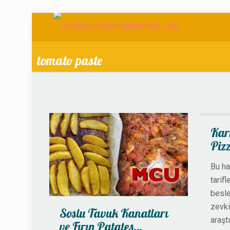
tomato paste
Kar
Piz
Bu ha
tarif
besl
zevki
Soslu Tavuk Kanatları
araşt
ve Fırın Patates…