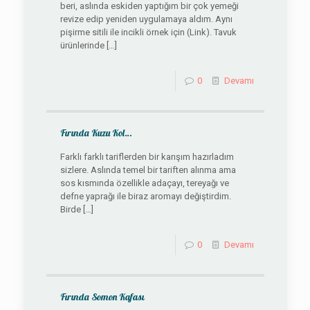
beri, aslında eskiden yaptığım bir çok yemeği
revize edip yeniden uygulamaya aldım. Aynı
pişirme sitili ile incikli örnek için (Link). Tavuk
ürünlerinde
[…]
0
Devamı
Fırında Kuzu Kol…
Farklı farklı tariflerden bir karışım hazırladım
sizlere. Aslında temel bir tariften alınma ama
sos kısmında özellikle adaçayı, tereyağı ve
defne yaprağı ile biraz aromayı değiştirdim.
Birde
[…]
0
Devamı
Fırında Somon Kafası