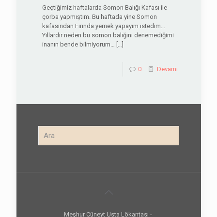
Geçtiğimiz haftalarda Somon Balığı Kafası ile
çorba yapmıştım. Bu haftada yine Somon
kafasından Fırında yemek yapayım istedim…
Yıllardır neden bu somon balığını denemediğimi
inanın bende bilmiyorum…
[…]
0
Devamı
Meşhur Cüneyt Usta Lökantası -