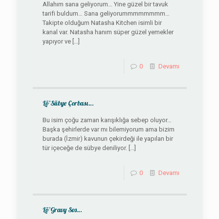
Allahım sana geliyorum… Yine güzel bir tavuk
tarifi buldum… Sana geliyorummmmmmmm…
Takipte olduğum Natasha Kitchen isimli bir
kanal var. Natasha hanım süper güzel yemekler
yapıyor ve
[…]
0
Devamı
Lö’Sübye Çorbası…
Bu isim çoğu zaman karışıklığa sebep oluyor…
Başka şehirlerde var mı bilemiyorum ama bizim
burada (İzmir) kavunun çekirdeği ile yapılan bir
tür içeceğe de sübye deniliyor.
[…]
0
Devamı
Lö’Gravy Sos…