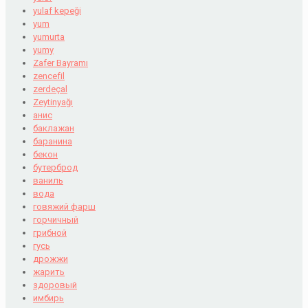
yulaf kepeği
yum
yumurta
yumy
Zafer Bayramı
zencefil
zerdeçal
Zeytinyağı
анис
баклажан
баранина
бекон
бутерброд
ваниль
вода
говяжий фарш
горчичный
грибной
гусь
дрожжи
жарить
здоровый
имбирь