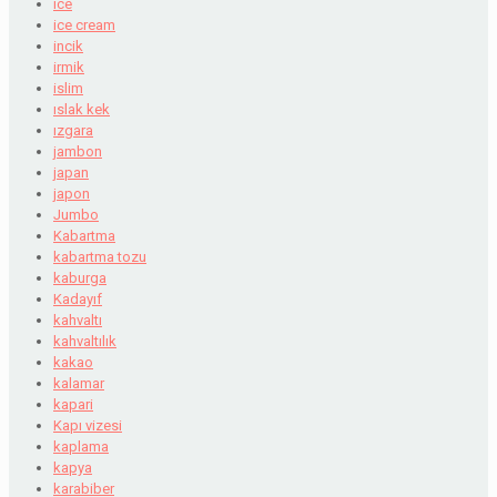
ice
ice cream
incik
irmik
islim
ıslak kek
ızgara
jambon
japan
japon
Jumbo
Kabartma
kabartma tozu
kaburga
Kadayıf
kahvaltı
kahvaltılık
kakao
kalamar
kapari
Kapı vizesi
kaplama
kapya
karabiber