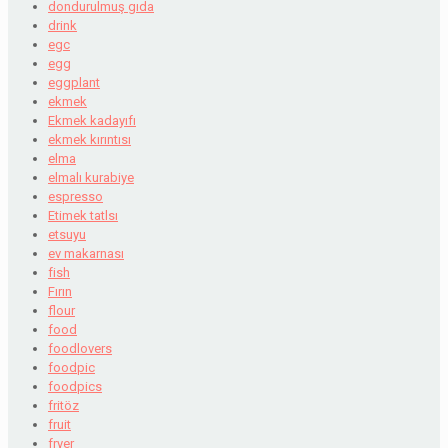
dondurulmuş gıda
drink
egc
egg
eggplant
ekmek
Ekmek kadayıfı
ekmek kırıntısı
elma
elmalı kurabiye
espresso
Etimek tatlsı
etsuyu
ev makarnası
fish
Fırın
flour
food
foodlovers
foodpic
foodpics
fritöz
fruit
fryer