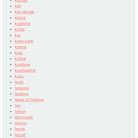
kitchen
kıtır
kıtır ekmek
Kıyma
kızartma
Köfte
kol
krem şanti
Krema
krep
kroket
kurabiye
kurufasulye
kuzu
lamb
lasagna
lazanya
leave of Daphne
leg
lemon
lemonade
lesvos
levrek
lezzet