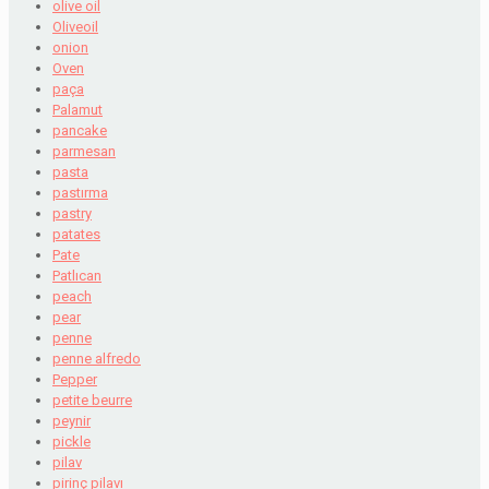
olive oil
Oliveoil
onion
Oven
paça
Palamut
pancake
parmesan
pasta
pastırma
pastry
patates
Pate
Patlıcan
peach
pear
penne
penne alfredo
Pepper
petite beurre
peynir
pickle
pilav
pirinç pilavı