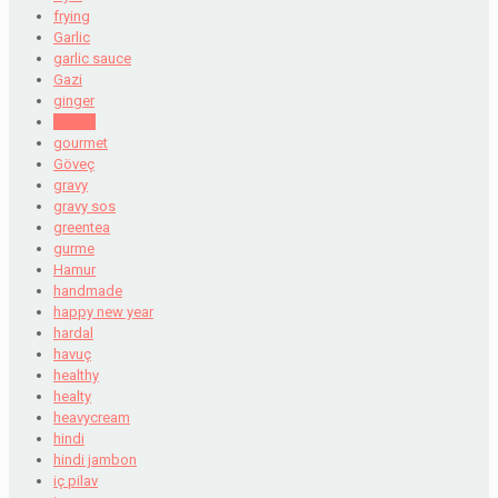
frying
Garlic
garlic sauce
Gazi
ginger
goose
gourmet
Göveç
gravy
gravy sos
greentea
gurme
Hamur
handmade
happy new year
hardal
havuç
healthy
healty
heavycream
hindi
hindi jambon
iç pilav