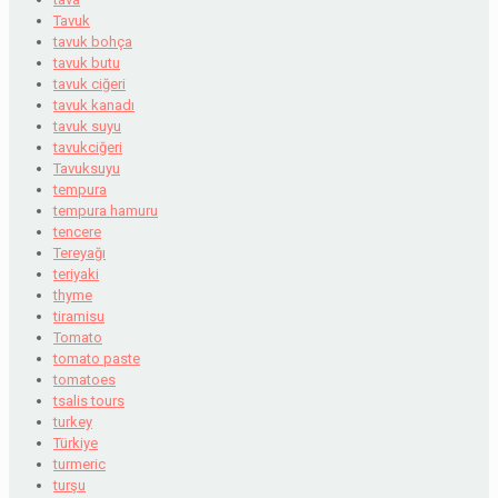
Tavuk
tavuk bohça
tavuk butu
tavuk ciğeri
tavuk kanadı
tavuk suyu
tavukciğeri
Tavuksuyu
tempura
tempura hamuru
tencere
Tereyağı
teriyaki
thyme
tiramisu
Tomato
tomato paste
tomatoes
tsalis tours
turkey
Türkiye
turmeric
turşu