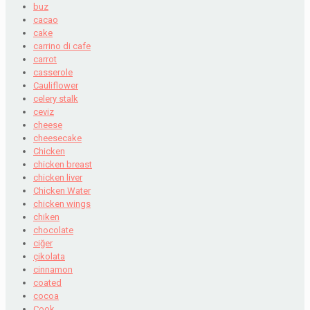
buz
cacao
cake
carrino di cafe
carrot
casserole
Cauliflower
celery stalk
ceviz
cheese
cheesecake
Chicken
chicken breast
chicken liver
Chicken Water
chicken wings
chiken
chocolate
ciğer
çikolata
cinnamon
coated
cocoa
Cook