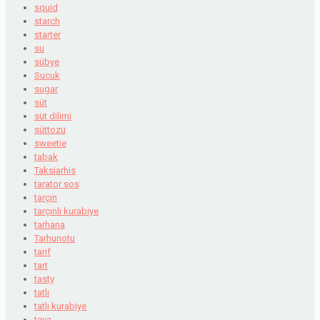
squid
starch
starter
su
sübye
Sucuk
sugar
süt
süt dilimi
süttozu
sweetie
tabak
Taksiarhis
tarator sos
tarçın
tarçınlı kurabiye
tarhana
Tarhunotu
tarif
tart
tasty
tatlı
tatlı kurabiye
tava