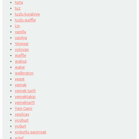
turta
tuz
tuzlu kurabiye
tuzlu waffle
Un
vanilla
vanilya
Vinegar
volovan
waffle
walnut
water
wellington
yeast
yemek
yemek tarifi
yemektakip
yemektarifi
Yeni Cami
yeşilçay
yoghurt
yoğurt
yoğurtlu sarımsak
yulaf