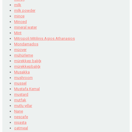
milk
milk powder
mince
Minced
mineral water
Mint
Mitropoli Mitilinis Agios Athanasios
Mondamados
mücver
mühürleme
mürekkep balığı
mürekkepbalığı
Musakka
mushroom
mussel
Mustafa Kemal
mustard
mutfak
mutlu yıllar
Nane
nescafe
nişasta
oatmeal