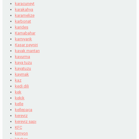
karacuneyt
karakahya
karamelize
karbonat
karides
Karnabahar
karnıyarık
Kaşar peyniri
kavak mantarı
kavurma
kaya tuzu
kayatuzu
kaymak
kaz
kedi dili
kek
kekik
kelle
kellepaça
kereviz
kereviz sapı
KFC
kimyon