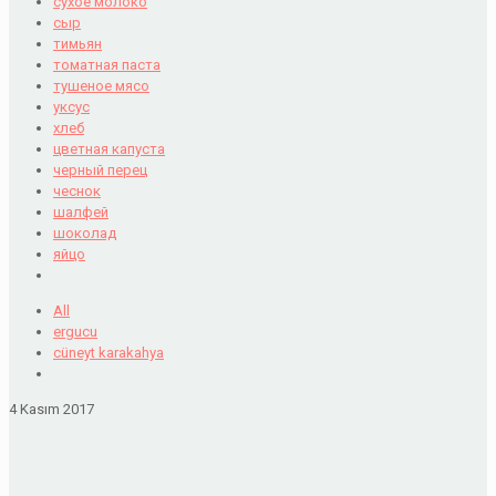
сухое молоко
сыр
тимьян
томатная паста
тушеное мясо
уксус
хлеб
цветная капуста
черный перец
чеснок
шалфей
шоколад
яйцо
All
ergucu
cüneyt karakahya
4 Kasım 2017