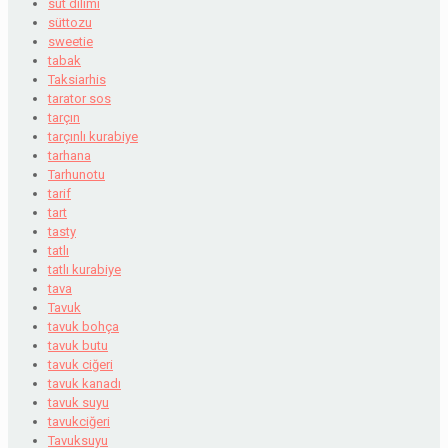
süt dilimi
süttozu
sweetie
tabak
Taksiarhis
tarator sos
tarçın
tarçınlı kurabiye
tarhana
Tarhunotu
tarif
tart
tasty
tatlı
tatlı kurabiye
tava
Tavuk
tavuk bohça
tavuk butu
tavuk ciğeri
tavuk kanadı
tavuk suyu
tavukciğeri
Tavuksuyu