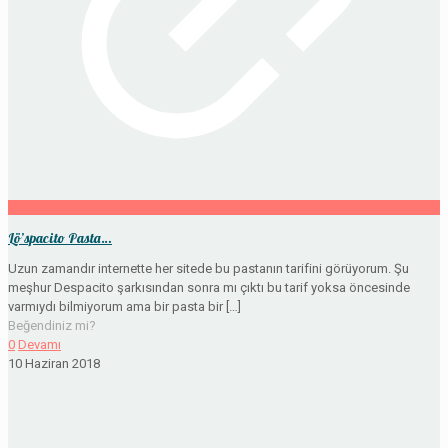
Lö’spacito Pasta…
Uzun zamandır internette her sitede bu pastanın tarifini görüyorum. Şu
meşhur Despacito şarkısından sonra mı çıktı bu tarif yoksa öncesinde
varmıydı bilmiyorum ama bir pasta bir
[…]
Beğendiniz mi?
0
Devamı
10 Haziran 2018