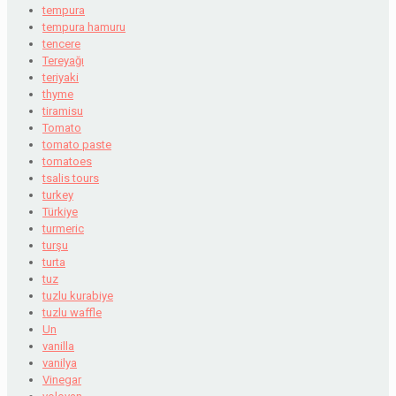
tempura
tempura hamuru
tencere
Tereyağı
teriyaki
thyme
tiramisu
Tomato
tomato paste
tomatoes
tsalis tours
turkey
Türkiye
turmeric
turşu
turta
tuz
tuzlu kurabiye
tuzlu waffle
Un
vanilla
vanilya
Vinegar