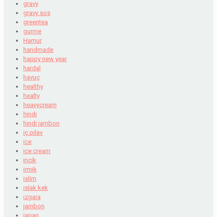
gravy
gravy sos
greentea
gurme
Hamur
handmade
happy new year
hardal
havuç
healthy
healty
heavycream
hindi
hindi jambon
iç pilav
ice
ice cream
incik
irmik
islim
ıslak kek
ızgara
jambon
japan