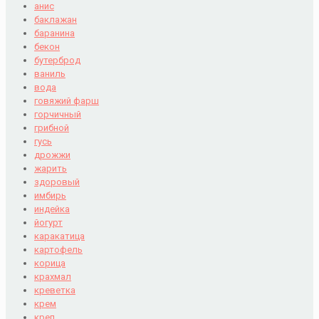
анис
баклажан
баранина
бекон
бутерброд
ваниль
вода
говяжий фарш
горчичный
грибной
гусь
дрожжи
жарить
здоровый
имбирь
индейка
йогурт
каракатица
картофель
корица
крахмал
креветка
крем
креп