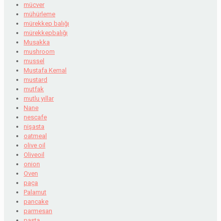
mücver
mühürleme
mürekkep balığı
mürekkepbalığı
Musakka
mushroom
mussel
Mustafa Kemal
mustard
mutfak
mutlu yıllar
Nane
nescafe
nişasta
oatmeal
olive oil
Oliveoil
onion
Oven
paça
Palamut
pancake
parmesan
pasta