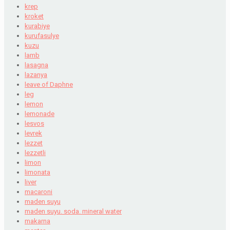
krep
kroket
kurabiye
kurufasulye
kuzu
lamb
lasagna
lazanya
leave of Daphne
leg
lemon
lemonade
lesvos
levrek
lezzet
lezzetli
limon
limonata
liver
macaroni
maden suyu
maden suyu. soda. mineral water
makarna