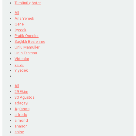
Tümünü göster
All
Ana Yemek
Genel
İçecek
Pratik Öneriler
Sağlıklı Beslenme
Unlu Mamüller
Ürün Tanıtımı
Videolar
vs.vs.
Yiyecek
All
29 Ekim
30 Ağustos
adaçayı
Agiasos
alfredo
almond
anason
anise