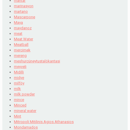
mantar
marinasyon
martano
Mascarpone
Maya
maydanoz
meat
Meat Water
Meatball
mercimek
mereng
meşhurcüneytustalökantasi
meyveli
Midilli
midye
milföy
milk
milk powder
mince
Minced
mineral water
Mint
Mitropoli Mitilinis Agios Athanasios
Mondamados