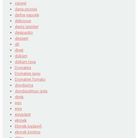
cüneyt
dana pirzola
defne yaprağı
delicious
deniz ürünleri
despacito
dessert
dil
diyet
döküm
döküm tava
Domates
Domates suyu
Domates Tomato
dondurma
dondurulmuş gıda
drink
egc
egg
eggplant
ekmek
Ekmek kadayıfı
ekmek kırıntısı
elma