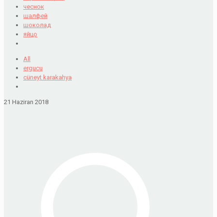
чеснок
шалфей
шоколад
яйцо
All
ergucu
cüneyt karakahya
21 Haziran 2018