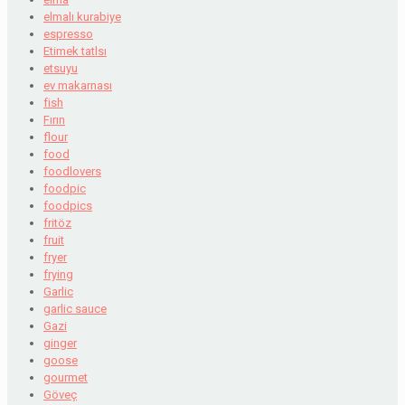
elmalı kurabiye
espresso
Etimek tatlsı
etsuyu
ev makarnası
fish
Fırın
flour
food
foodlovers
foodpic
foodpics
fritöz
fruit
fryer
frying
Garlic
garlic sauce
Gazi
ginger
goose
gourmet
Göveç