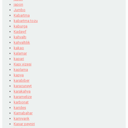
japon
Jumbo
Kabartma
kabartma tozu
kaburga
Kadayıf
kahvaltı
kahvaltılık
kakao
kalamar
kapari
Kapı vizesi
kaplama
kapya
karabiber
karacuneyt
karakahya
karamelize
karbonat
karides
Karnabahar
karnıyarık
Kaşar peyniri