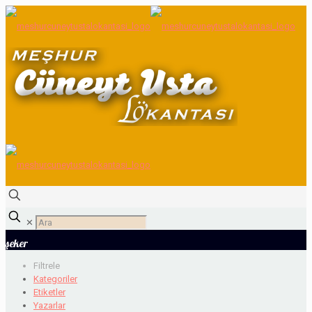
✕
şeker
Filtrele
Kategoriler
Etiketler
Yazarlar