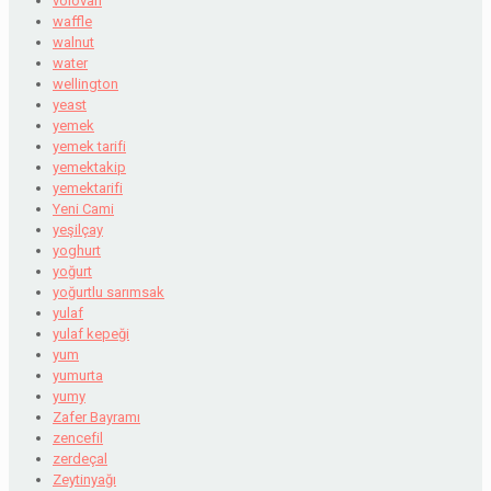
volovan
waffle
walnut
water
wellington
yeast
yemek
yemek tarifi
yemektakip
yemektarifi
Yeni Cami
yeşilçay
yoghurt
yoğurt
yoğurtlu sarımsak
yulaf
yulaf kepeği
yum
yumurta
yumy
Zafer Bayramı
zencefil
zerdeçal
Zeytinyağı