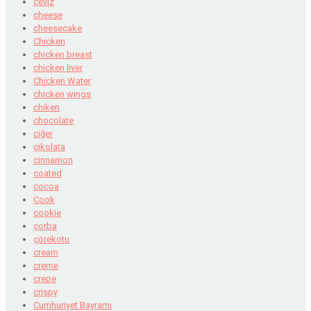
ceviz
cheese
cheesecake
Chicken
chicken breast
chicken liver
Chicken Water
chicken wings
chiken
chocolate
ciğer
çikolata
cinnamon
coated
cocoa
Cook
cookie
çorba
çörekotu
cream
creme
crepe
crispy
Cumhuriyet Bayramı