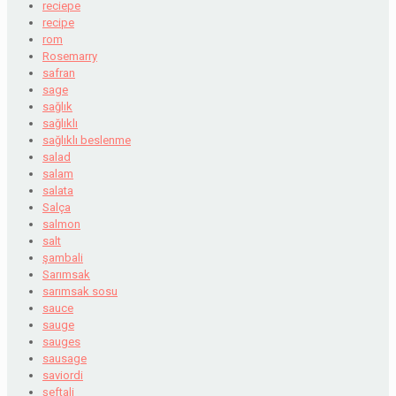
reciepe
recipe
rom
Rosemarry
safran
sage
sağlık
sağlıklı
sağlıklı beslenme
salad
salam
salata
Salça
salmon
salt
şambali
Sarımsak
sarımsak sosu
sauce
sauge
sauges
sausage
saviordi
şeftali