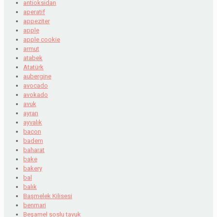
antioksidan
aperatif
appeziter
apple
apple cookie
armut
atabek
Atatürk
aubergine
avocado
avokado
avuk
ayran
ayvalık
bacon
badem
baharat
bake
bakery
bal
balık
Başmelek Kilisesi
benmari
Beşamel soslu tavuk