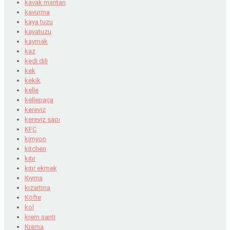
kavak mantarı
kavurma
kaya tuzu
kayatuzu
kaymak
kaz
kedi dili
kek
kekik
kelle
kellepaça
kereviz
kereviz sapı
KFC
kimyon
kitchen
kıtır
kıtır ekmek
Kıyma
kızartma
Köfte
kol
krem şanti
Krema