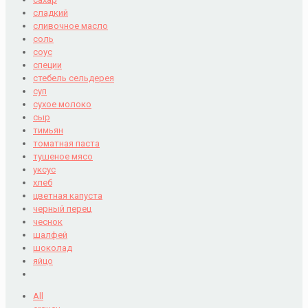
сладкий
сливочное масло
соль
соус
специи
стебель сельдерея
суп
сухое молоко
сыр
тимьян
томатная паста
тушеное мясо
уксус
хлеб
цветная капуста
черный перец
чеснок
шалфей
шоколад
яйцо
All