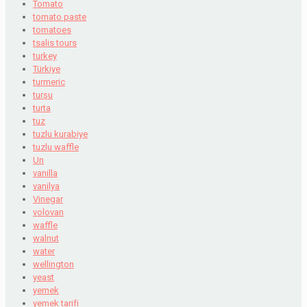
Tomato
tomato paste
tomatoes
tsalis tours
turkey
Türkiye
turmeric
turşu
turta
tuz
tuzlu kurabiye
tuzlu waffle
Un
vanilla
vanilya
Vinegar
volovan
waffle
walnut
water
wellington
yeast
yemek
yemek tarifi