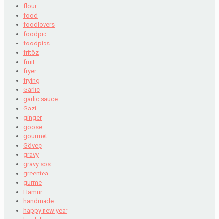
flour
food
foodlovers
foodpic
foodpics
fritöz
fruit
fryer
frying
Garlic
garlic sauce
Gazi
ginger
goose
gourmet
Göveç
gravy
gravy sos
greentea
gurme
Hamur
handmade
happy new year