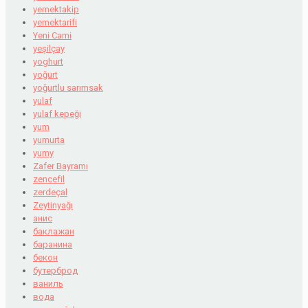
yemektakip
yemektarifi
Yeni Cami
yeşilçay
yoghurt
yoğurt
yoğurtlu sarımsak
yulaf
yulaf kepeği
yum
yumurta
yumy
Zafer Bayramı
zencefil
zerdeçal
Zeytinyağı
анис
баклажан
баранина
бекон
бутерброд
ваниль
вода