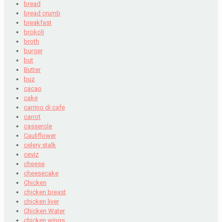
bread
bread crumb
breakfast
brokoli
broth
burger
but
Butter
buz
cacao
cake
carrino di cafe
carrot
casserole
Cauliflower
celery stalk
ceviz
cheese
cheesecake
Chicken
chicken breast
chicken liver
Chicken Water
chicken wings