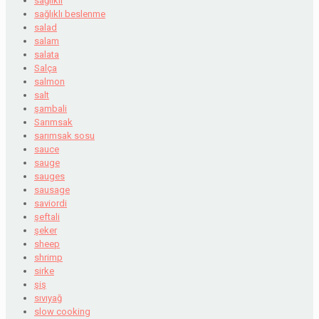
sağlıklı
sağlıklı beslenme
salad
salam
salata
Salça
salmon
salt
şambali
Sarımsak
sarımsak sosu
sauce
sauge
sauges
sausage
saviordi
şeftali
şeker
sheep
shrimp
sirke
şiş
sıvıyağ
slow cooking