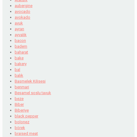
aubergine
avocado
avokado
avuk
ayran
ayvalık
bacon
badem
baharat
bake
bakery
bal
balık
Başmelek Kilisesi
benmari
Beşamel soslu tavuk
beze
Biber
Biberiye
black pepper
bolonez
börek
braised meat