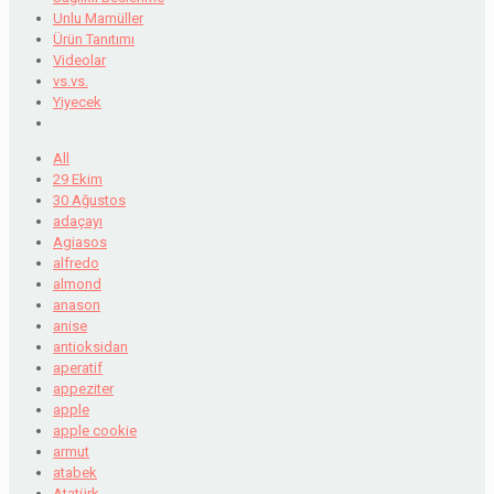
Unlu Mamüller
Ürün Tanıtımı
Videolar
vs.vs.
Yiyecek
All
29 Ekim
30 Ağustos
adaçayı
Agiasos
alfredo
almond
anason
anise
antioksidan
aperatif
appeziter
apple
apple cookie
armut
atabek
Atatürk