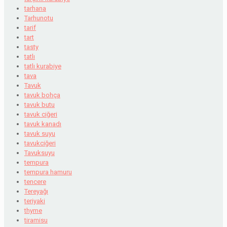
tarhana
Tarhunotu
tarif
tart
tasty
tatlı
tatlı kurabiye
tava
Tavuk
tavuk bohça
tavuk butu
tavuk ciğeri
tavuk kanadı
tavuk suyu
tavukciğeri
Tavuksuyu
tempura
tempura hamuru
tencere
Tereyağı
teriyaki
thyme
tiramisu