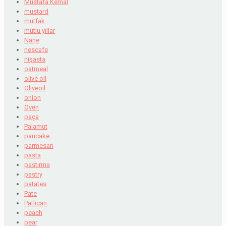
Mustafa Kemal
mustard
mutfak
mutlu yıllar
Nane
nescafe
nişasta
oatmeal
olive oil
Oliveoil
onion
Oven
paça
Palamut
pancake
parmesan
pasta
pastırma
pastry
patates
Pate
Patlıcan
peach
pear