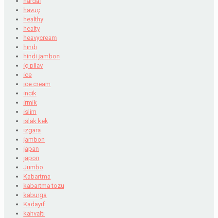
hardal
havuç
healthy
healty
heavycream
hindi
hindi jambon
iç pilav
ice
ice cream
incik
irmik
islim
ıslak kek
ızgara
jambon
japan
japon
Jumbo
Kabartma
kabartma tozu
kaburga
Kadayıf
kahvaltı