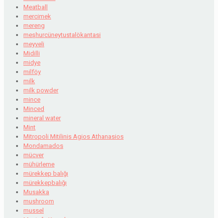
Meatball
mercimek
mereng
meşhurcüneytustalökantasi
meyveli
Midilli
midye
milföy
milk
milk powder
mince
Minced
mineral water
Mint
Mitropoli Mitilinis Agios Athanasios
Mondamados
mücver
mühürleme
mürekkep balığı
mürekkepbalığı
Musakka
mushroom
mussel