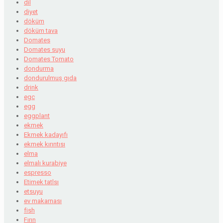
dil
diyet
döküm
döküm tava
Domates
Domates suyu
Domates Tomato
dondurma
dondurulmuş gıda
drink
egc
egg
eggplant
ekmek
Ekmek kadayıfı
ekmek kırıntısı
elma
elmalı kurabiye
espresso
Etimek tatlsı
etsuyu
ev makarnası
fish
Fırın