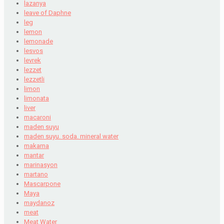
lazanya
leave of Daphne
leg
lemon
lemonade
lesvos
levrek
lezzet
lezzetli
limon
limonata
liver
macaroni
maden suyu
maden suyu. soda. mineral water
makarna
mantar
marinasyon
martano
Mascarpone
Maya
maydanoz
meat
Meat Water