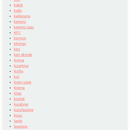
kekik
kelle
kellepaça
kereviz
kereviz sapı
KFC
kimyon
kitchen
kıtır
kıtır ekmek
Kıyma
kızartma
Köfte
kol
krem şanti
Krema
krep
kroket
kurabiye
kurufasulye
kuzu
lamb
lasagna