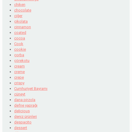
chiken
chocolate
ciğer
çikolata
cinnamon
coated
cocoa
Cook
cookie
çorba
çörekotu
cream
creme
crepe
crispy
Cumhuriyet Bayramı
cüneyt
dana pirzola
defne yaprağı
delicious
deniz ürünleri
despacito
dessert