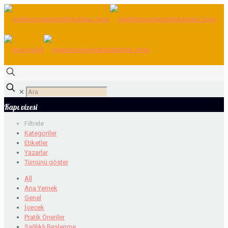
✕
Kapı vizesi
Filtrele
Kategoriler
Etiketler
Yazarlar
Tümünü göster
All
Ana Yemek
Genel
İçecek
Pratik Öneriler
Sağlıklı Beslenme