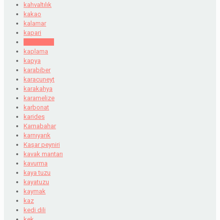
kahvaltılık
kakao
kalamar
kapari
Kapı vizesi
kaplama
kapya
karabiber
karacuneyt
karakahya
karamelize
karbonat
karides
Karnabahar
karnıyarık
Kaşar peyniri
kavak mantarı
kavurma
kaya tuzu
kayatuzu
kaymak
kaz
kedi dili
kek