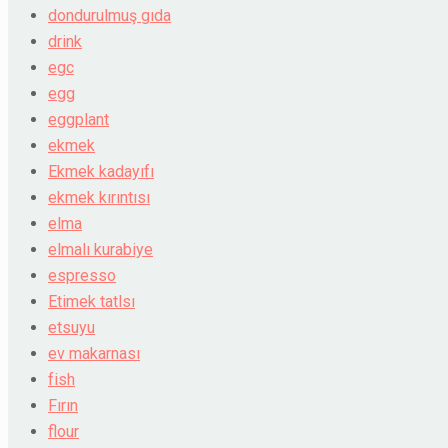
dondurulmuş gıda
drink
egc
egg
eggplant
ekmek
Ekmek kadayıfı
ekmek kırıntısı
elma
elmalı kurabiye
espresso
Etimek tatlsı
etsuyu
ev makarnası
fish
Fırın
flour