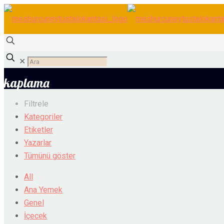
✕
kaplama
Filtrele
Kategoriler
Etiketler
Yazarlar
Tümünü göster
All
Ana Yemek
Genel
İçecek