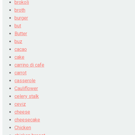
brokoli
broth
burger
but
Butter
buz
cacao
cake
carrino di cafe
carrot
casserole
Cauliflower
celery stalk
ceviz
cheese
cheesecake
Chicken