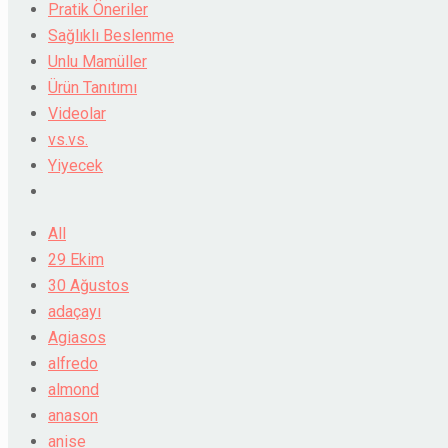
Pratik Öneriler
Sağlıklı Beslenme
Unlu Mamüller
Ürün Tanıtımı
Videolar
vs.vs.
Yiyecek
All
29 Ekim
30 Ağustos
adaçayı
Agiasos
alfredo
almond
anason
anise