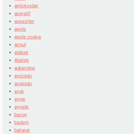
antioksidan
aperatif
appeziter
apple
apple cookie
armut
atabek
Atatürk
aubergine
avocado
avokado
avuk
ayran
ayvalık
bacon
badem
baharat