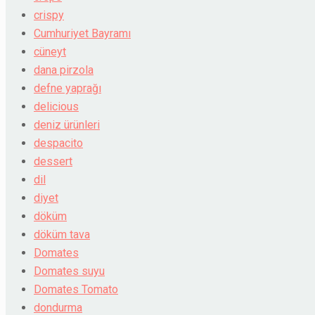
crispy
Cumhuriyet Bayramı
cüneyt
dana pirzola
defne yaprağı
delicious
deniz ürünleri
despacito
dessert
dil
diyet
döküm
döküm tava
Domates
Domates suyu
Domates Tomato
dondurma