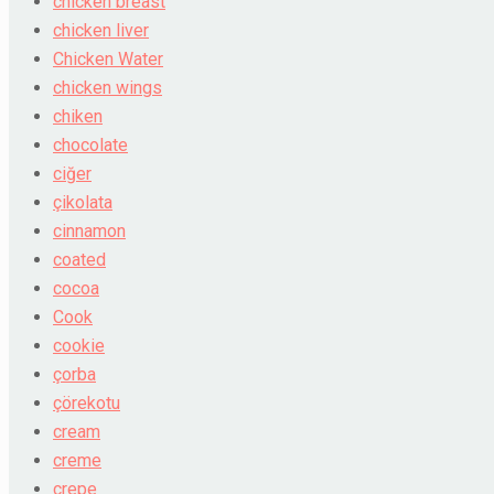
chicken breast
chicken liver
Chicken Water
chicken wings
chiken
chocolate
ciğer
çikolata
cinnamon
coated
cocoa
Cook
cookie
çorba
çörekotu
cream
creme
crepe