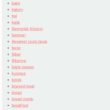
bake
bakery
bal
balık
Başmelek Kilisesi
benmari
Beşamel soslu tavuk
beze
Biber
Biberiye
black pepper
bolonez
börek
braised meat
bread
bread crumb
breakfast