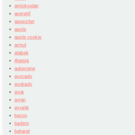
antioksidan
aperatif
appeziter
apple
apple cookie
armut
atabek
Atatürk
aubergine
avocado
avokado
avuk
ayran
ayvalık
bacon
badem
baharat