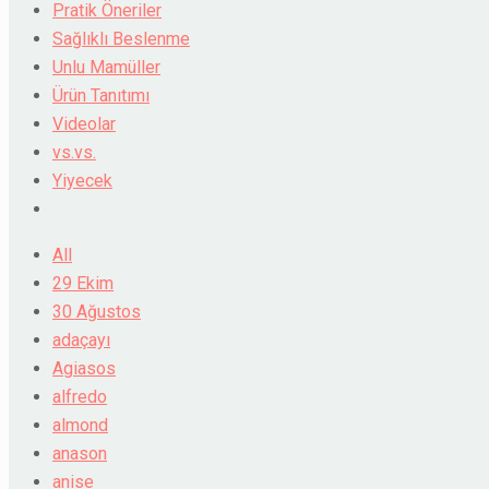
Pratik Öneriler
Sağlıklı Beslenme
Unlu Mamüller
Ürün Tanıtımı
Videolar
vs.vs.
Yiyecek
All
29 Ekim
30 Ağustos
adaçayı
Agiasos
alfredo
almond
anason
anise