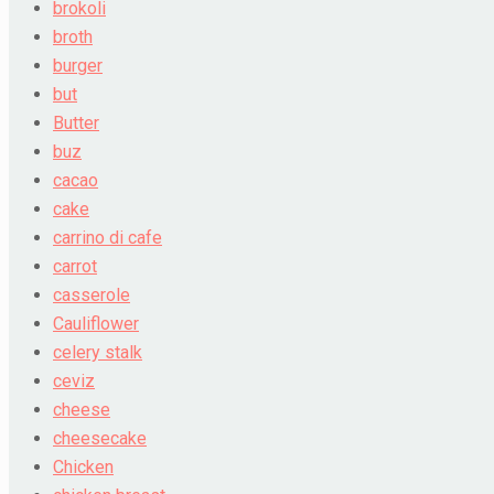
brokoli
broth
burger
but
Butter
buz
cacao
cake
carrino di cafe
carrot
casserole
Cauliflower
celery stalk
ceviz
cheese
cheesecake
Chicken