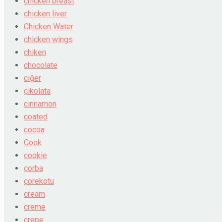
chicken breast
chicken liver
Chicken Water
chicken wings
chiken
chocolate
ciğer
çikolata
cinnamon
coated
cocoa
Cook
cookie
çorba
çörekotu
cream
creme
crepe