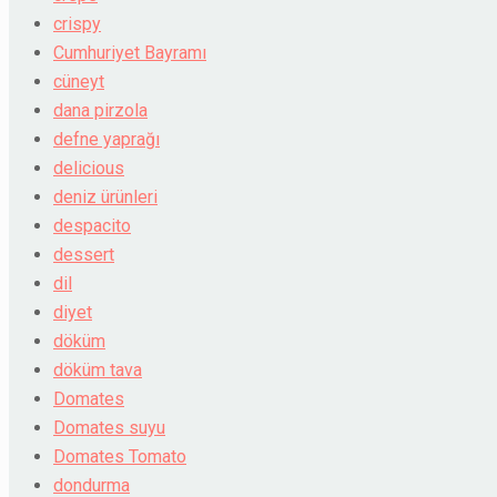
crispy
Cumhuriyet Bayramı
cüneyt
dana pirzola
defne yaprağı
delicious
deniz ürünleri
despacito
dessert
dil
diyet
döküm
döküm tava
Domates
Domates suyu
Domates Tomato
dondurma