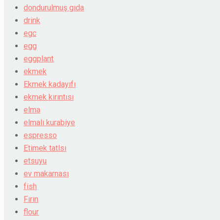
dondurulmuş gıda
drink
egc
egg
eggplant
ekmek
Ekmek kadayıfı
ekmek kırıntısı
elma
elmalı kurabiye
espresso
Etimek tatlsı
etsuyu
ev makarnası
fish
Fırın
flour