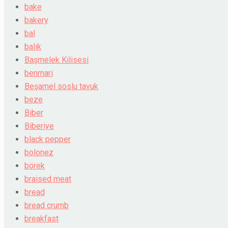
bake
bakery
bal
balık
Başmelek Kilisesi
benmari
Beşamel soslu tavuk
beze
Biber
Biberiye
black pepper
bolonez
börek
braised meat
bread
bread crumb
breakfast