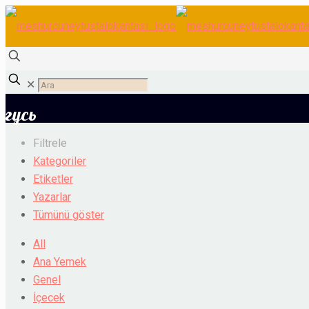
✕
гусь
Filtrele
Kategoriler
Etiketler
Yazarlar
Tümünü göster
All
Ana Yemek
Genel
İçecek