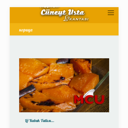
корица
Lö’Kabak Tatlısı…