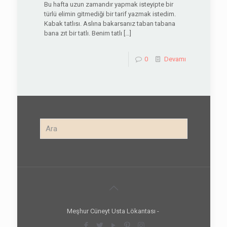
Bu hafta uzun zamandır yapmak isteyipte bir
türlü elimin gitmediği bir tarif yazmak istedim.
Kabak tatlısı. Aslına bakarsanız taban tabana
bana zıt bir tatlı. Benim tatlı
[…]
0
Devamı
Meşhur Cüneyt Usta Lökantası -