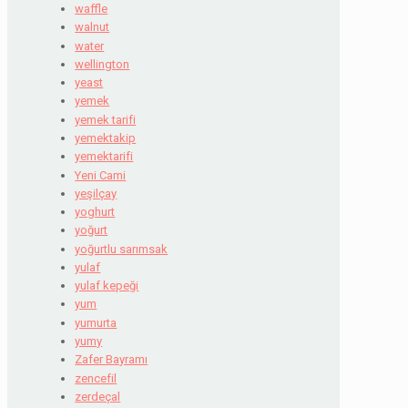
waffle
walnut
water
wellington
yeast
yemek
yemek tarifi
yemektakip
yemektarifi
Yeni Cami
yeşilçay
yoghurt
yoğurt
yoğurtlu sarımsak
yulaf
yulaf kepeği
yum
yumurta
yumy
Zafer Bayramı
zencefil
zerdeçal