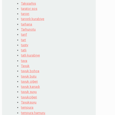
Taksiarhis
tarator sos
tarçın
tarçınlı kurabiye
tarhana
Tarhunotu
tarif
tart
tasty
tatlı
tatlı kurabiye
tava
Tavuk
tavuk bohça
tavuk butu
tavuk ciğeri
tavuk kanadı
tavuk suyu
tavukciğeri
Tavuksuyu
tempura
tempura hamuru