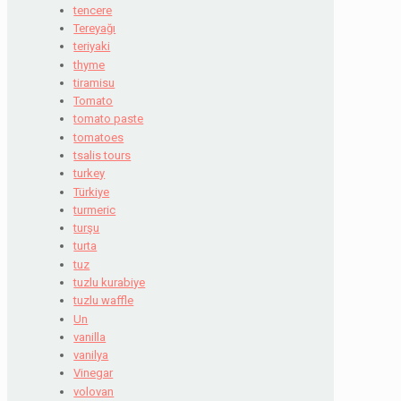
tencere
Tereyağı
teriyaki
thyme
tiramisu
Tomato
tomato paste
tomatoes
tsalis tours
turkey
Türkiye
turmeric
turşu
turta
tuz
tuzlu kurabiye
tuzlu waffle
Un
vanilla
vanilya
Vinegar
volovan