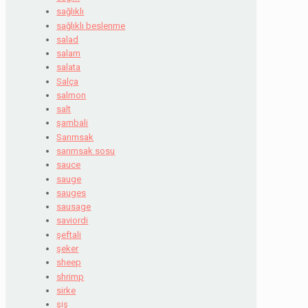
sağlıklı
sağlıklı beslenme
salad
salam
salata
Salça
salmon
salt
şambali
Sarımsak
sarımsak sosu
sauce
sauge
sauges
sausage
saviordi
şeftali
şeker
sheep
shrimp
sirke
şiş