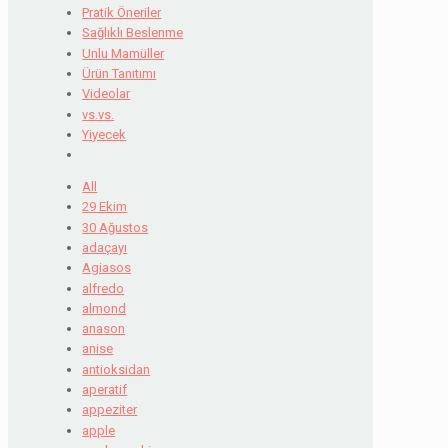
Pratik Öneriler
Sağlıklı Beslenme
Unlu Mamüller
Ürün Tanıtımı
Videolar
vs.vs.
Yiyecek
All
29 Ekim
30 Ağustos
adaçayı
Agiasos
alfredo
almond
anason
anise
antioksidan
aperatif
appeziter
apple