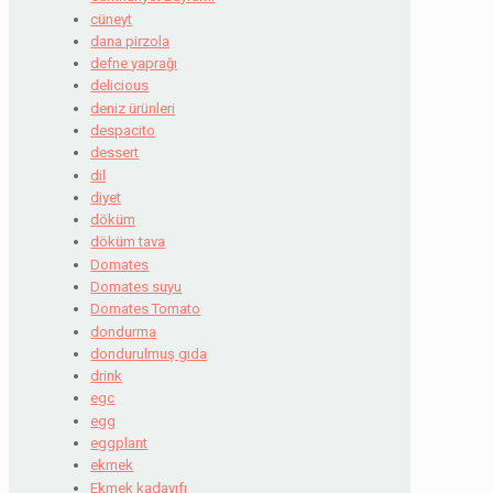
cüneyt
dana pirzola
defne yaprağı
delicious
deniz ürünleri
despacito
dessert
dil
diyet
döküm
döküm tava
Domates
Domates suyu
Domates Tomato
dondurma
dondurulmuş gıda
drink
egc
egg
eggplant
ekmek
Ekmek kadayıfı