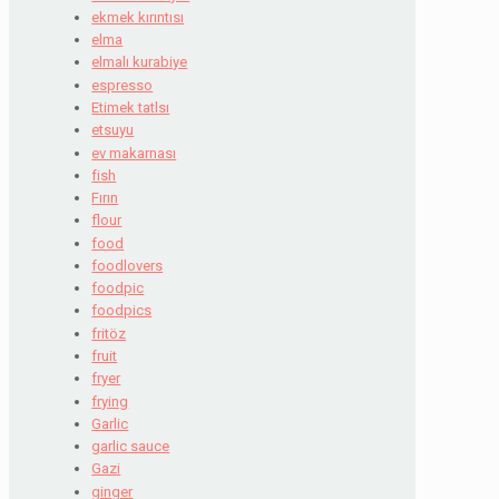
ekmek kırıntısı
elma
elmalı kurabiye
espresso
Etimek tatlsı
etsuyu
ev makarnası
fish
Fırın
flour
food
foodlovers
foodpic
foodpics
fritöz
fruit
fryer
frying
Garlic
garlic sauce
Gazi
ginger