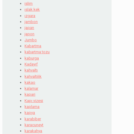
islim
ıslak kek
ızgara
jambon
japan
japon
Jumbo
Kabartma
kabartma tozu
kaburga
Kadayıf
kahvaltı
kahvaltılık
kakao
kalamar
kapari
Kapı vizesi
kaplama
kapya
karabiber
karacuneyt
karakahya