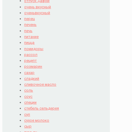
отпуск Дафни
очень вкусный
оченьвкусный
перец
печень
печь
питание
пицца
помидоры
рассол
рецепт
розмарин
сахар
сладкий
сливочное масло
соль
соус
специи
стебель сельдерея
суп
сухое молоко
сыр