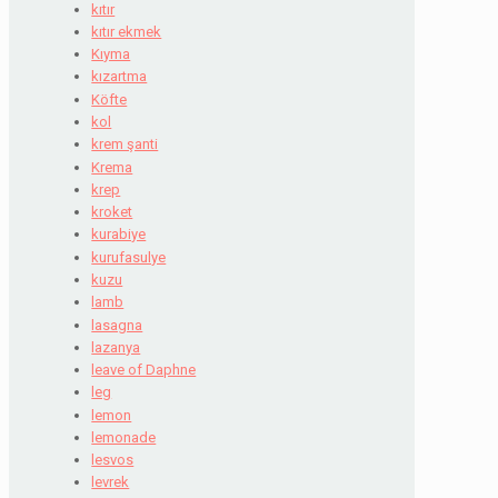
kıtır
kıtır ekmek
Kıyma
kızartma
Köfte
kol
krem şanti
Krema
krep
kroket
kurabiye
kurufasulye
kuzu
lamb
lasagna
lazanya
leave of Daphne
leg
lemon
lemonade
lesvos
levrek