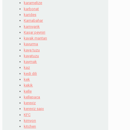
karamelize
karbonat
karides
Karnabahar
karnıyarık
Kaşar peyniri
kavak mantarı
kavurma
kaya tuzu
kayatuzu
kaymak
kaz
kedi dili
kek
kekik
kelle
kellepaça
kereviz
kereviz sapı
KFC
kimyon
kitchen