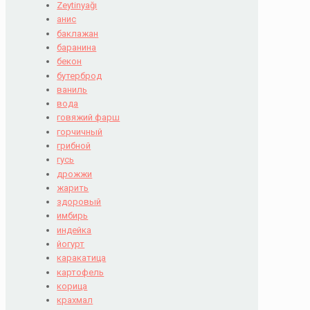
Zeytinyağı
анис
баклажан
баранина
бекон
бутерброд
ваниль
вода
говяжий фарш
горчичный
грибной
гусь
дрожжи
жарить
здоровый
имбирь
индейка
йогурт
каракатица
картофель
корица
крахмал