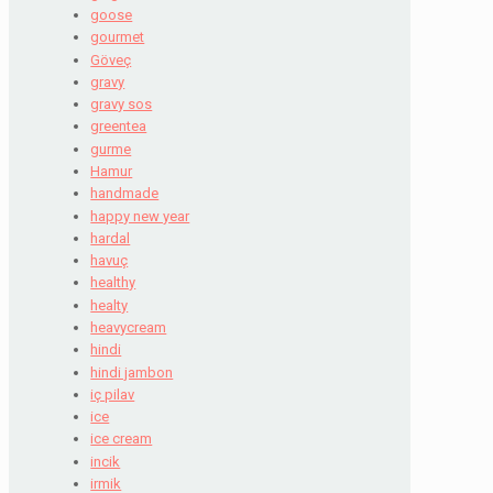
goose
gourmet
Göveç
gravy
gravy sos
greentea
gurme
Hamur
handmade
happy new year
hardal
havuç
healthy
healty
heavycream
hindi
hindi jambon
iç pilav
ice
ice cream
incik
irmik