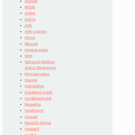
meyveli
Midilli
midye
milföy
milk
milk powder
mince
Minced
mineral water
Mint
Mitropoli Mitilinis
Agios Athanasios
Mondamados
mücver
mühürleme
mürekkep balığı
mürekkepbalığı
Musakka
mushroom
mussel
Mustafa Kemal
mustard