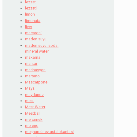
lezzet
lezzetli
limon
limonata
liver
macaroni
maden suyu
maden suyu. soda.
mineral water
makarna
mantar
marinasyon
martano
Mascarpone
Maya
maydanoz
meat
Meat Water
Meatball
mercimek
mereng
meşhurcüneytustalökantasi