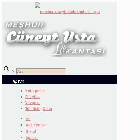
✕
крем
Kategoriler
Etiketler
Yazarlar
Tümünü göster
All
Ana Yemek
Genel
İçecek