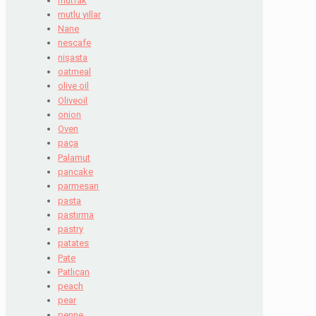
mutfak
mutlu yıllar
Nane
nescafe
nişasta
oatmeal
olive oil
Oliveoil
onion
Oven
paça
Palamut
pancake
parmesan
pasta
pastırma
pastry
patates
Pate
Patlıcan
peach
pear
penne