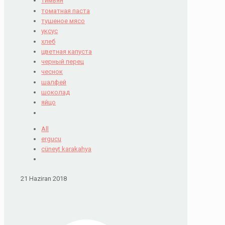
тимьян
томатная паста
тушеное мясо
уксус
хлеб
цветная капуста
черный перец
чеснок
шалфей
шоколад
яйцо
All
ergucu
cüneyt karakahya
21 Haziran 2018