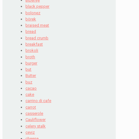
Biberiye
black pepper
bolonez
börek
braised meat
bread
bread crumb
breakfast
brokoli
broth
burger
but
Butter
buz
cacao
cake
carrino di cafe
carrot
casserole
Cauliflower
celery stalk
ceviz
cheese