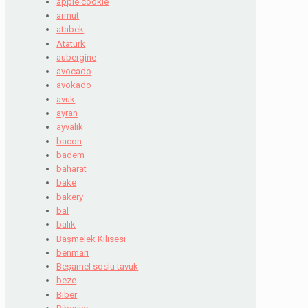
apple cookie
armut
atabek
Atatürk
aubergine
avocado
avokado
avuk
ayran
ayvalık
bacon
badem
baharat
bake
bakery
bal
balık
Başmelek Kilisesi
benmari
Beşamel soslu tavuk
beze
Biber