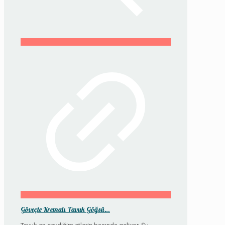
Göveçte Kremalı Tavuk Göğsü…