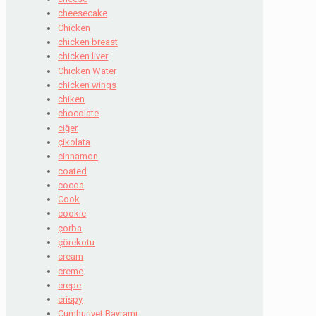
cheesecake
Chicken
chicken breast
chicken liver
Chicken Water
chicken wings
chiken
chocolate
ciğer
çikolata
cinnamon
coated
cocoa
Cook
cookie
çorba
çörekotu
cream
creme
crepe
crispy
Cumhuriyet Bayramı