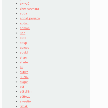
sıvıyağ
slow cooking
soda
sodalı poğaça
soğan
somon
Sos
sote
soup
spices
squid
starch
starter
su
sübye
Sucuk
sugar
süt
süt dilimi
süttozu
sweetie
tabak