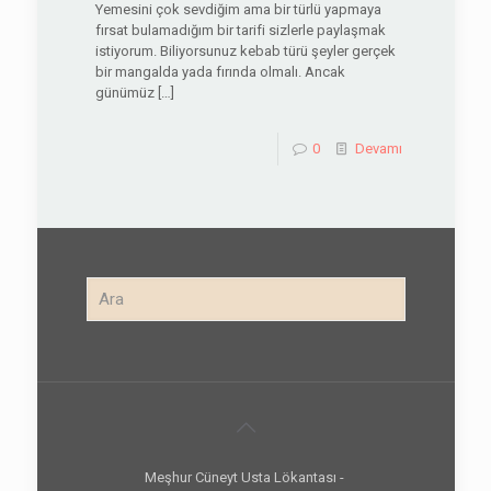
Yemesini çok sevdiğim ama bir türlü yapmaya
fırsat bulamadığım bir tarifi sizlerle paylaşmak
istiyorum. Biliyorsunuz kebab türü şeyler gerçek
bir mangalda yada fırında olmalı. Ancak
günümüz
[…]
0
Devamı
Meşhur Cüneyt Usta Lökantası -