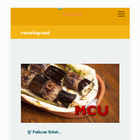
оченьвкусный
Lö’Patlıcan Kebab…