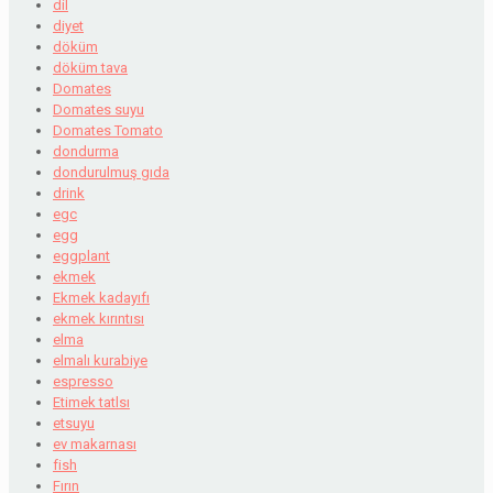
dil
diyet
döküm
döküm tava
Domates
Domates suyu
Domates Tomato
dondurma
dondurulmuş gıda
drink
egc
egg
eggplant
ekmek
Ekmek kadayıfı
ekmek kırıntısı
elma
elmalı kurabiye
espresso
Etimek tatlsı
etsuyu
ev makarnası
fish
Fırın