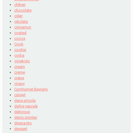
chiken
chocolate
ciğer
çikolata
cinnamon
coated
cocoa
Cook
cookie
çorba
çörekotu
cream
creme
crepe
crispy
Cumhuriyet Bayramı
cüneyt
dana pirzola
defne yaprağı
delicious
deniz ürünleri
despacito
dessert