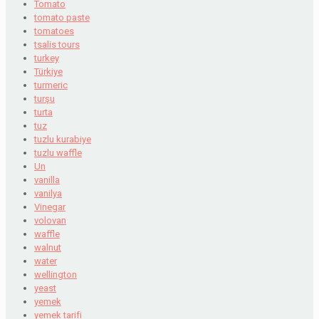
Tomato
tomato paste
tomatoes
tsalis tours
turkey
Türkiye
turmeric
turşu
turta
tuz
tuzlu kurabiye
tuzlu waffle
Un
vanilla
vanilya
Vinegar
volovan
waffle
walnut
water
wellington
yeast
yemek
yemek tarifi