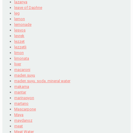
lazanya
leave of Daphne
leg
lemon
lemonade
lesvos
levrek
lezzet
lezzetli
limon
limonata
liver
macaroni
maden suyu
maden suyu. soda. mineral water
makarna
mantar
marinasyon
martano
Mascarpone
Maya
maydanoz
meat
Meat Water