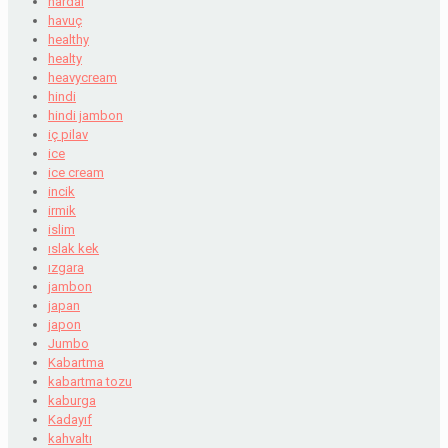
hardal
havuç
healthy
healty
heavycream
hindi
hindi jambon
iç pilav
ice
ice cream
incik
irmik
islim
ıslak kek
ızgara
jambon
japan
japon
Jumbo
Kabartma
kabartma tozu
kaburga
Kadayıf
kahvaltı