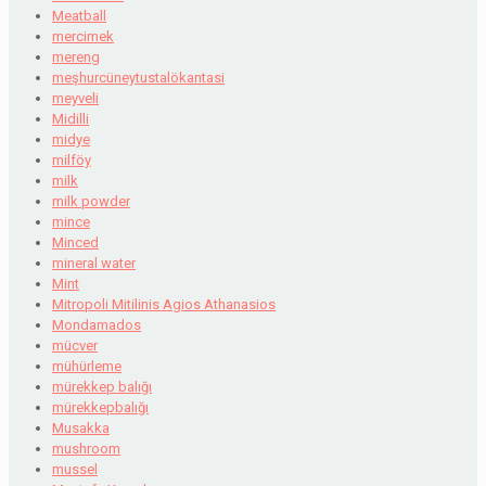
Meatball
mercimek
mereng
meşhurcüneytustalökantasi
meyveli
Midilli
midye
milföy
milk
milk powder
mince
Minced
mineral water
Mint
Mitropoli Mitilinis Agios Athanasios
Mondamados
mücver
mühürleme
mürekkep balığı
mürekkepbalığı
Musakka
mushroom
mussel