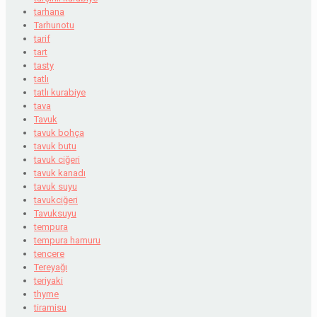
tarhana
Tarhunotu
tarif
tart
tasty
tatlı
tatlı kurabiye
tava
Tavuk
tavuk bohça
tavuk butu
tavuk ciğeri
tavuk kanadı
tavuk suyu
tavukciğeri
Tavuksuyu
tempura
tempura hamuru
tencere
Tereyağı
teriyaki
thyme
tiramisu