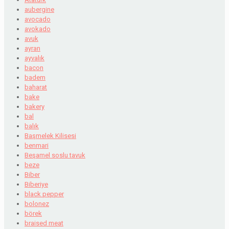
aubergine
avocado
avokado
avuk
ayran
ayvalık
bacon
badem
baharat
bake
bakery
bal
balık
Başmelek Kilisesi
benmari
Beşamel soslu tavuk
beze
Biber
Biberiye
black pepper
bolonez
börek
braised meat