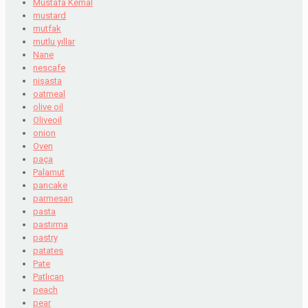
Mustafa Kemal
mustard
mutfak
mutlu yıllar
Nane
nescafe
nişasta
oatmeal
olive oil
Oliveoil
onion
Oven
paça
Palamut
pancake
parmesan
pasta
pastırma
pastry
patates
Pate
Patlıcan
peach
pear