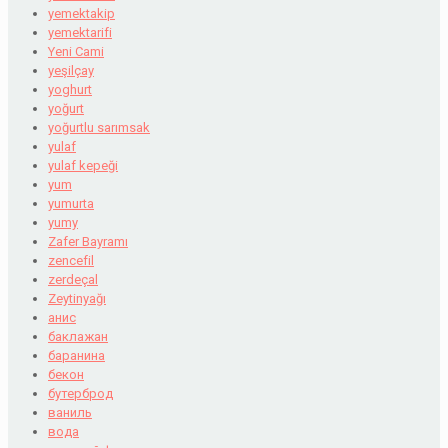
yemektakip
yemektarifi
Yeni Cami
yeşilçay
yoghurt
yoğurt
yoğurtlu sarımsak
yulaf
yulaf kepeği
yum
yumurta
yumy
Zafer Bayramı
zencefil
zerdeçal
Zeytinyağı
анис
баклажан
баранина
бекон
бутерброд
ваниль
вода