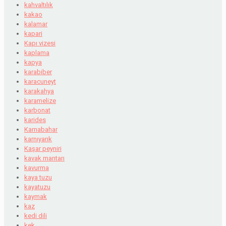
kahvaltılık
kakao
kalamar
kapari
Kapı vizesi
kaplama
kapya
karabiber
karacuneyt
karakahya
karamelize
karbonat
karides
Karnabahar
karnıyarık
Kaşar peyniri
kavak mantarı
kavurma
kaya tuzu
kayatuzu
kaymak
kaz
kedi dili
kek