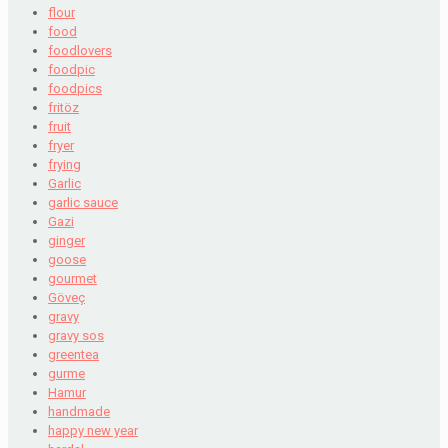
flour
food
foodlovers
foodpic
foodpics
fritöz
fruit
fryer
frying
Garlic
garlic sauce
Gazi
ginger
goose
gourmet
Göveç
gravy
gravy sos
greentea
gurme
Hamur
handmade
happy new year