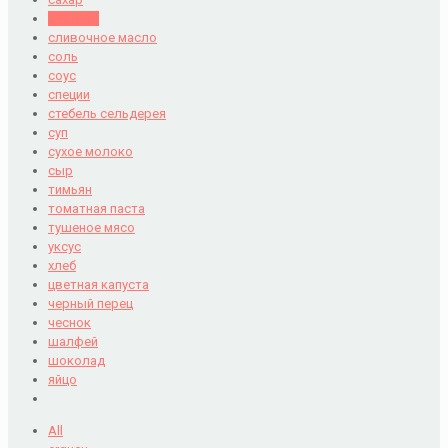
сладкий
сливочное масло
соль
соус
специи
стебель сельдерея
суп
сухое молоко
сыр
тимьян
томатная паста
тушеное мясо
уксус
хлеб
цветная капуста
черный перец
чеснок
шалфей
шоколад
яйцо
All