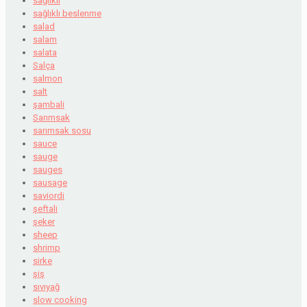
sağlıklı
sağlıklı beslenme
salad
salam
salata
Salça
salmon
salt
şambali
Sarımsak
sarımsak sosu
sauce
sauge
sauges
sausage
saviordi
şeftali
şeker
sheep
shrimp
sirke
şiş
sıvıyağ
slow cooking