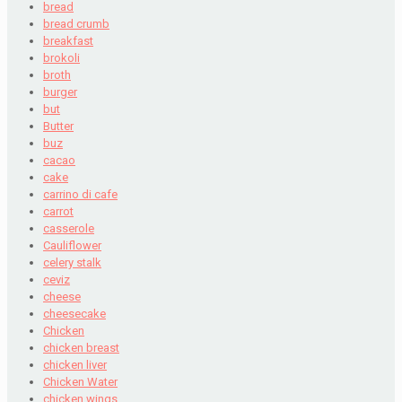
bread
bread crumb
breakfast
brokoli
broth
burger
but
Butter
buz
cacao
cake
carrino di cafe
carrot
casserole
Cauliflower
celery stalk
ceviz
cheese
cheesecake
Chicken
chicken breast
chicken liver
Chicken Water
chicken wings