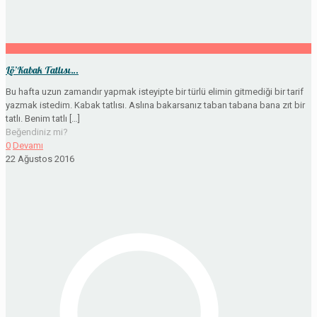
Lö’Kabak Tatlısı…
Bu hafta uzun zamandır yapmak isteyipte bir türlü elimin gitmediği bir tarif
yazmak istedim. Kabak tatlısı. Aslına bakarsanız taban tabana bana zıt bir
tatlı. Benim tatlı
[…]
Beğendiniz mi?
0
Devamı
22 Ağustos 2016