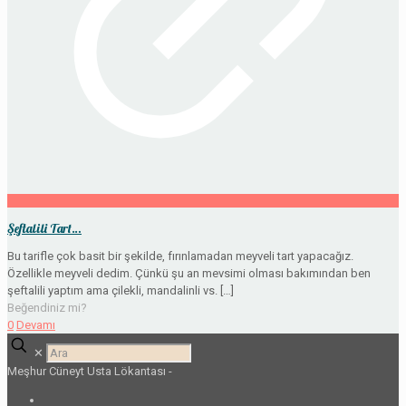
Şeftalili Tart…
Bu tarifle çok basit bir şekilde, fırınlamadan meyveli tart yapacağız.
Özellikle meyveli dedim. Çünkü şu an mevsimi olması bakımından ben
şeftalili yaptım ama çilekli, mandalinli vs.
[…]
Beğendiniz mi?
0
Devamı
✕
Meşhur Cüneyt Usta Lökantası -