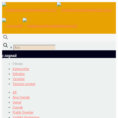
✕
сладкий
Filtrele
Kategoriler
Etiketler
Yazarlar
Tümünü göster
All
Ana Yemek
Genel
İçecek
Pratik Öneriler
Sağlıklı Beslenme