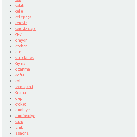
kekik
kelle
kellepaça
kereviz
kereviz sapı
KFC
kimyon
kitchen
kıtır
kıtır ekmek
Kıyma
kızartma
Köfte
kol
krem şanti
Krema
krep
kroket
kurabiye
kurufasulye
kuzu
lamb
lasagna