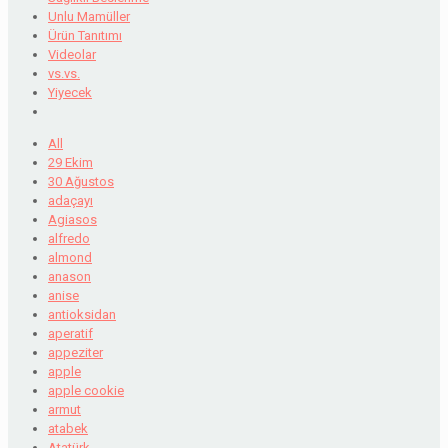
Unlu Mamüller
Ürün Tanıtımı
Videolar
vs.vs.
Yiyecek
All
29 Ekim
30 Ağustos
adaçayı
Agiasos
alfredo
almond
anason
anise
antioksidan
aperatif
appeziter
apple
apple cookie
armut
atabek
Atatürk