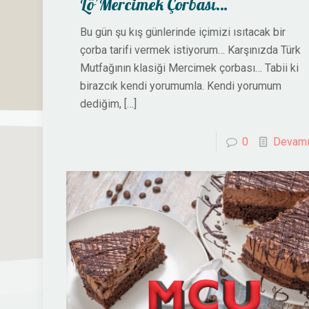
Lö’Mercimek Çorbası…
Bu gün şu kış günlerinde içimizi ısıtacak bir
çorba tarifi vermek istiyorum… Karşınızda Türk
Mutfağının klasiği Mercimek çorbası… Tabii ki
birazcık kendi yorumumla. Kendi yorumum
dediğim,
[…]
0
Devam