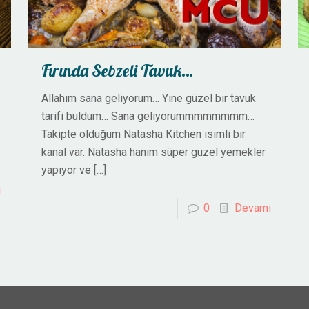
Fırında Sebzeli Tavuk…
Allahım sana geliyorum… Yine güzel bir tavuk
tarifi buldum… Sana geliyorummmmmmmm…
Takipte olduğum Natasha Kitchen isimli bir
kanal var. Natasha hanım süper güzel yemekler
yapıyor ve
[…]
ı
0
Devamı