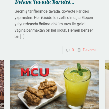
Döküm Tavada Karides…
Geçmiş tariflerimde tavada, göveçte karides
yapmıştım. Her ikiside lezzetli olmuştu. Geçen
yıl yurtdışında önüme döküm tava ile geldi
yağına banmaktan bir hal olduk. Hemen benzer
bir
[…]
ı
0
Devamı