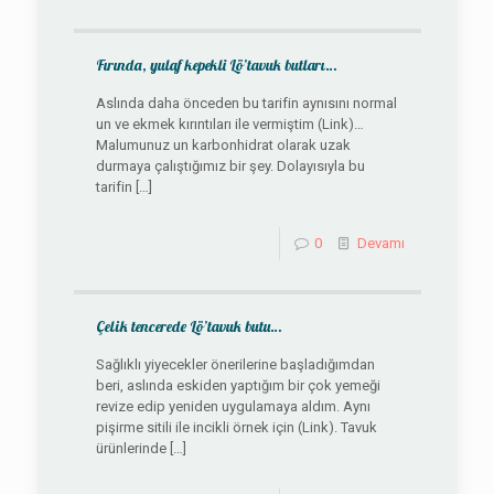
Fırında, yulaf kepekli Lö’tavuk butları…
Aslında daha önceden bu tarifin aynısını normal
un ve ekmek kırıntıları ile vermiştim (Link)…
Malumunuz un karbonhidrat olarak uzak
durmaya çalıştığımız bir şey. Dolayısıyla bu
tarifin
[…]
0
Devamı
Çelik tencerede Lö’tavuk butu…
Sağlıklı yiyecekler önerilerine başladığımdan
beri, aslında eskiden yaptığım bir çok yemeği
revize edip yeniden uygulamaya aldım. Aynı
pişirme sitili ile incikli örnek için (Link). Tavuk
ürünlerinde
[…]