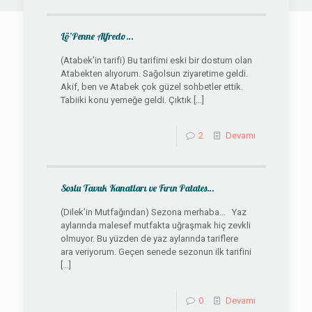
Lö’Penne Alfredo…
(Atabek’in tarifi) Bu tarifimi eski bir dostum olan
Atabekten alıyorum. Sağolsun ziyaretime geldi.
Akif, ben ve Atabek çok güzel sohbetler ettik.
Tabiiki konu yemeğe geldi. Çıktık
[…]
2
Devamı
Soslu Tavuk Kanatları ve Fırın Patates…
(Dilek’in Mutfağından) Sezona merhaba… Yaz
aylarında malesef mutfakta uğraşmak hiç zevkli
olmuyor. Bu yüzden de yaz aylarında tariflere
ara veriyorum. Geçen senede sezonun ilk tarifini
[…]
0
Devamı