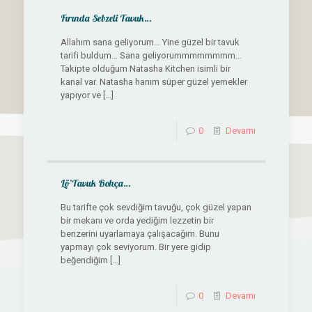
Fırında Sebzeli Tavuk…
Allahım sana geliyorum… Yine güzel bir tavuk
tarifi buldum… Sana geliyorummmmmmmm…
Takipte olduğum Natasha Kitchen isimli bir
kanal var. Natasha hanım süper güzel yemekler
yapıyor ve
[…]
0
Devamı
Lö’Tavuk Bohça…
Bu tarifte çok sevdiğim tavuğu, çok güzel yapan
bir mekanı ve orda yediğim lezzetin bir
benzerini uyarlamaya çalışacağım. Bunu
yapmayı çok seviyorum. Bir yere gidip
beğendiğim
[…]
0
Devamı