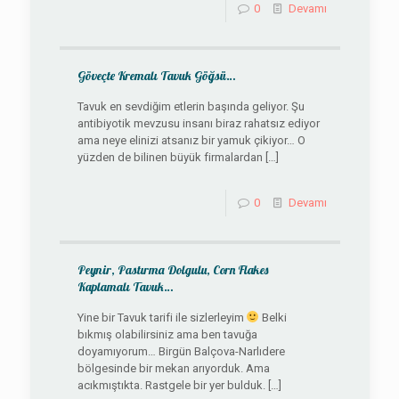
0
Devamı
Göveçte Kremalı Tavuk Göğsü…
Tavuk en sevdiğim etlerin başında geliyor. Şu
antibiyotik mevzusu insanı biraz rahatsız ediyor
ama neye elinizi atsanız bir yamuk çikiyor… O
yüzden de bilinen büyük firmalardan
[…]
0
Devamı
Peynir, Pastırma Dolgulu, Corn Flakes
Kaplamalı Tavuk…
Yine bir Tavuk tarifi ile sizlerleyim
Belki
bıkmış olabilirsiniz ama ben tavuğa
doyamıyorum… Birgün Balçova-Narlıdere
bölgesinde bir mekan arıyorduk. Ama
acıkmıştıkta. Rastgele bir yer bulduk.
[…]