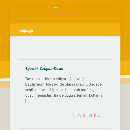
курица
Ispanak Dolgulu Tavuk…
Tavuk aşkı devam ediyor… Şu tavuğa
bayılıyorum. Ne şekilde olursa olsun… Sadece
yeşillik sevmediğim için bu tip bir tarifi hiç
düşünmemiştim. Bir de düğün dernek, kutlama
[…]
0
Devamı