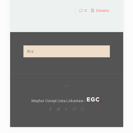
0
Devamı
Meşhur Cüneyt Usta Lökantası -