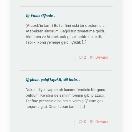
Lö’Penne Alfredo…
(Atabek’in tarifi) Bu tarifimi eski bir dostum olan
Atabekten alıyorum. Sağolsun ziyaretime geldi.
Akif, ben ve Atabek çok güzel sohbetler ettik.
Tabiiki konu yemeğe geldi. Çıktık
[…]
2
Devamı
Lö’pizza, yulaf kepekli, süt tozlu…
Dukan diyeti yapan bir hanımefendinin blogunu
buldum. Kendisi de sanırım benim gibi pizzacı.
Tarifine pizzanın dibi ismini vermiş 🙂 isim çok
hoşuma gitti. Onun taban tarifini
[…]
0
Devamı