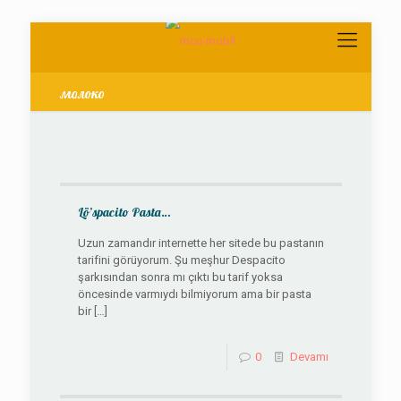
молоко
Lö’spacito Pasta…
Uzun zamandır internette her sitede bu pastanın
tarifini görüyorum. Şu meşhur Despacito
şarkısından sonra mı çıktı bu tarif yoksa
öncesinde varmıydı bilmiyorum ama bir pasta
bir
[…]
0
Devamı