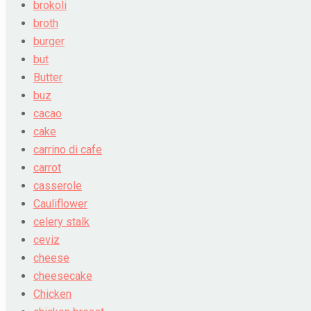
brokoli
broth
burger
but
Butter
buz
cacao
cake
carrino di cafe
carrot
casserole
Cauliflower
celery stalk
ceviz
cheese
cheesecake
Chicken