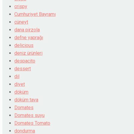
crispy
Cumhuriyet Bayramı
cüneyt
dana pirzola
defne yaprağı
delicious
deniz ürünleri
despacito
dessert
dil
diyet
döküm
döküm tava
Domates
Domates suyu
Domates Tomato
dondurma