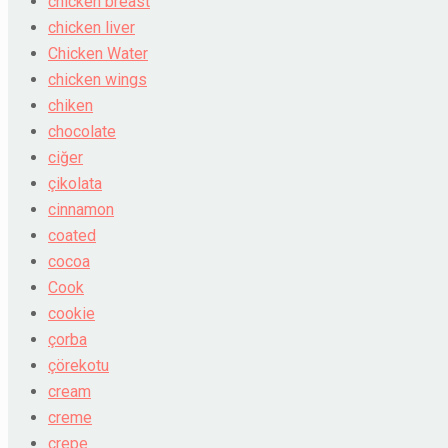
chicken breast
chicken liver
Chicken Water
chicken wings
chiken
chocolate
ciğer
çikolata
cinnamon
coated
cocoa
Cook
cookie
çorba
çörekotu
cream
creme
crepe