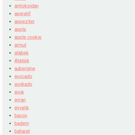
antioksidan
aperatif
appeziter
apple
apple cookie
armut
atabek
Atatürk
aubergine
avocado
avokado
avuk
ayran
ayvalık
bacon
badem
baharat