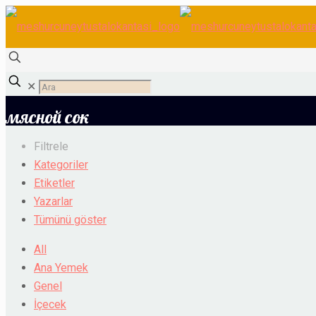
✕
мясной сок
Filtrele
Kategoriler
Etiketler
Yazarlar
Tümünü göster
All
Ana Yemek
Genel
İçecek