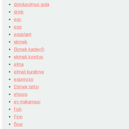
dondurulmuş gıda
drink
egc
egg
eggplant
ekmek
Ekmek kadayıfı
ekmek kırıntısı
elma
elmalı kurabiye
espresso
Etimek tatlsı
etsuyu
ev makarnası
fish
Fırın
flour