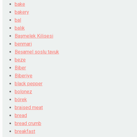
bake
bakery
bal
balık
Başmelek Kilisesi
benmari
Beşamel soslu tavuk
beze
Biber
Biberiye
black pepper
bolonez
börek
braised meat
bread
bread crumb
breakfast