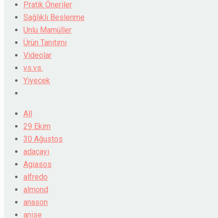
Pratik Öneriler
Sağlıklı Beslenme
Unlu Mamüller
Ürün Tanıtımı
Videolar
vs.vs.
Yiyecek
All
29 Ekim
30 Ağustos
adaçayı
Agiasos
alfredo
almond
anason
anise