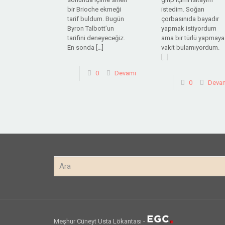
bir Brioche ekmeği
istedim. Soğan
tarif buldum. Bugün
çorbasınıda bayadır
Byron Talbott’un
yapmak istiyordum
tarifini deneyeceğiz.
ama bir türlü yapmaya
En sonda
[…]
vakit bulamıyordum.
[…]
0
Devamı
0
Deva
Meşhur Cüneyt Usta Lökantası -