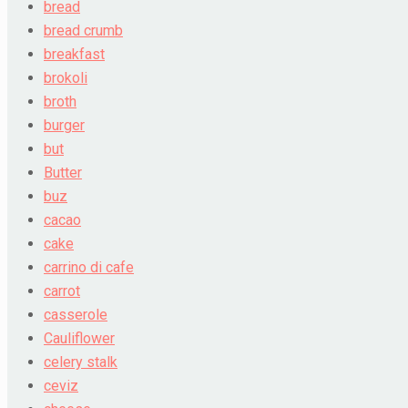
bread
bread crumb
breakfast
brokoli
broth
burger
but
Butter
buz
cacao
cake
carrino di cafe
carrot
casserole
Cauliflower
celery stalk
ceviz