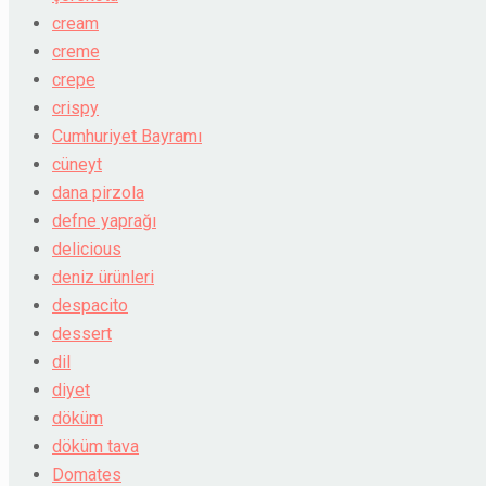
cream
creme
crepe
crispy
Cumhuriyet Bayramı
cüneyt
dana pirzola
defne yaprağı
delicious
deniz ürünleri
despacito
dessert
dil
diyet
döküm
döküm tava
Domates