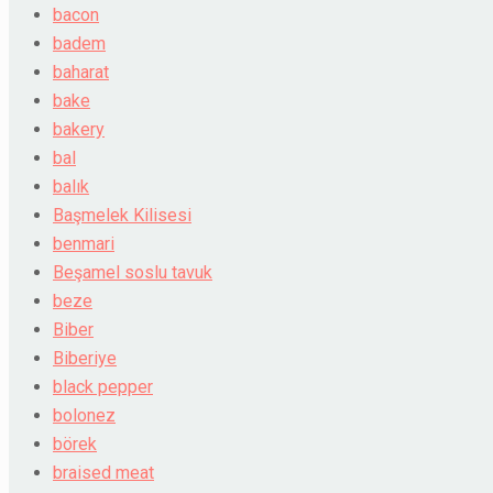
bacon
badem
baharat
bake
bakery
bal
balık
Başmelek Kilisesi
benmari
Beşamel soslu tavuk
beze
Biber
Biberiye
black pepper
bolonez
börek
braised meat