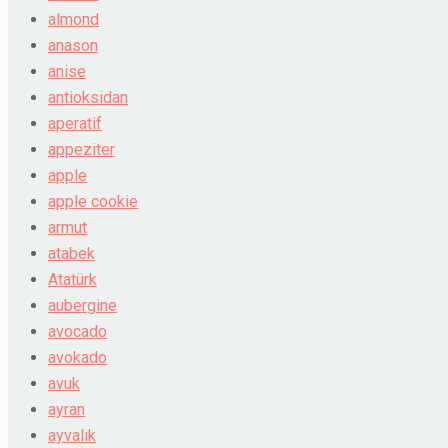
almond
anason
anise
antioksidan
aperatif
appeziter
apple
apple cookie
armut
atabek
Atatürk
aubergine
avocado
avokado
avuk
ayran
ayvalık