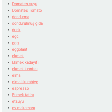
Domates suyu
Domates Tomato
dondurma
dondurulmuş gıda
drink
egc
egg
eggplant
ekmek
Ekmek kadayıfı
ekmek kırıntısı
elma
elmalı kurabiye
espresso
Etimek tatlsı
etsuyu
ev makarnası