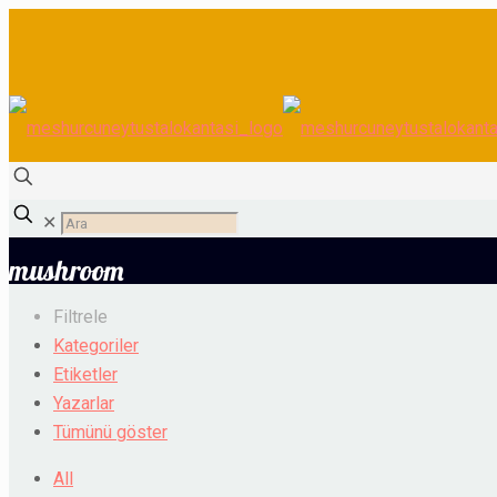
✕
mushroom
Filtrele
Kategoriler
Etiketler
Yazarlar
Tümünü göster
All