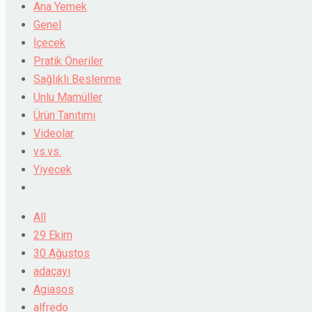
Ana Yemek
Genel
İçecek
Pratik Öneriler
Sağlıklı Beslenme
Unlu Mamüller
Ürün Tanıtımı
Videolar
vs.vs.
Yiyecek
All
29 Ekim
30 Ağustos
adaçayı
Agiasos
alfredo