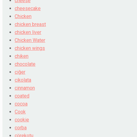
cheese
cheesecake
Chicken
chicken breast
chicken liver
Chicken Water
chicken wings
chiken
chocolate
ciğer
çikolata
cinnamon
coated
cocoa
Cook
cookie
çorba
çörekotu