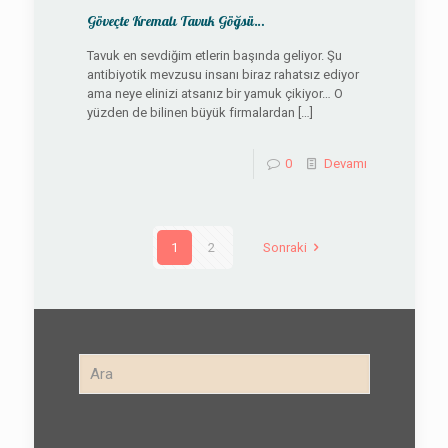
Göveçte Kremalı Tavuk Göğsü…
Tavuk en sevdiğim etlerin başında geliyor. Şu
antibiyotik mevzusu insanı biraz rahatsız ediyor
ama neye elinizi atsanız bir yamuk çikiyor… O
yüzden de bilinen büyük firmalardan
[…]
0
Devamı
1
2
Sonraki