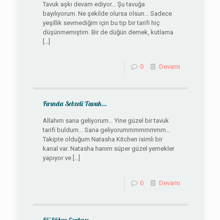
Tavuk aşkı devam ediyor… Şu tavuğa
bayılıyorum. Ne şekilde olursa olsun… Sadece
yeşillik sevmediğim için bu tip bir tarifi hiç
düşünmemiştim. Bir de düğün dernek, kutlama
[…]
0
Devamı
Fırında Sebzeli Tavuk…
Allahım sana geliyorum… Yine güzel bir tavuk
tarifi buldum… Sana geliyorummmmmmmm…
Takipte olduğum Natasha Kitchen isimli bir
kanal var. Natasha hanım süper güzel yemekler
yapıyor ve
[…]
0
Devamı