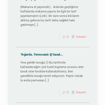
(Makarna el yapımıdır)… Aslında geçtiğimiz
haftalarda makarna yapımı ile ilgili bir tarif
yayınlamıştım (Link). Bir süre sonra kilolarım
aklıma gelince bu tarifi daha sağlıklı hale
getirmeye
[…]
0
Devamı
Yoğurtlu, Parmesanlı Lö’tavuk…
Yine geldik tavuğa 🙂 Bu tarifimde
bahsedeceğim çok basit kaplama sosunu ister
tavuk ister hindide kullanabilirsiniz. Ben
genellikle tavuğu tercih ediyorum. Peynir olarak
ta evde parmesan
[…]
0
Devamı