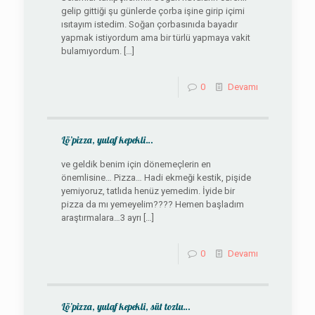
gelip gittiği şu günlerde çorba işine girip içimi
ısıtayım istedim. Soğan çorbasınıda bayadır
yapmak istiyordum ama bir türlü yapmaya vakit
bulamıyordum.
[…]
0
Devamı
Lö’pizza, yulaf kepekli…
ve geldik benim için dönemeçlerin en
önemlisine… Pizza… Hadi ekmeği kestik, pişide
yemiyoruz, tatlıda henüz yemedim. İyide bir
pizza da mı yemeyelim???? Hemen başladım
araştırmalara…3 ayrı
[…]
0
Devamı
Lö’pizza, yulaf kepekli, süt tozlu…