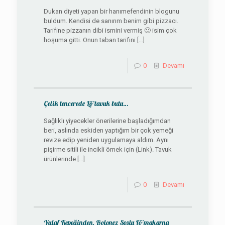
Dukan diyeti yapan bir hanımefendinin blogunu
buldum. Kendisi de sanırım benim gibi pizzacı.
Tarifine pizzanın dibi ismini vermiş 🙂 isim çok
hoşuma gitti. Onun taban tarifini
[…]
0
Devamı
Çelik tencerede Lö’tavuk butu…
Sağlıklı yiyecekler önerilerine başladığımdan
beri, aslında eskiden yaptığım bir çok yemeği
revize edip yeniden uygulamaya aldım. Aynı
pişirme sitili ile incikli örnek için (Link). Tavuk
ürünlerinde
[…]
0
Devamı
Yulaf Kepeğinden, Bolonez Soslu Lö’makarna