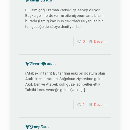
Lö’Sübye Çorbası…
Bu isim çoğu zaman karışıklığa sebep oluyor…
Başka şehirlerde var mı bilemiyorum ama bizim
burada (İzmir) kavunun çekirdeği ile yapılan bir
tür içeceğe de sübye deniliyor.
[…]
0
Devamı
Lö’Penne Alfredo…
(Atabek’in tarifi) Bu tarifimi eski bir dostum olan
Atabekten alıyorum. Sağolsun ziyaretime geldi.
Akif, ben ve Atabek çok güzel sohbetler ettik.
Tabiiki konu yemeğe geldi. Çıktık
[…]
2
Devamı
Lö’Gravy Sos…